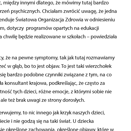
t, między innymi dlatego, że mówimy tutaj bardzo
burzeń psychicznych. Chciałam zwrócić uwagę, że jedna
omenduje Światowa Organizacja Zdrowia w odniesieniu
, dotyczy programów opartych na edukacji
o za chwilę będzie realizowane w szkołach – powiedziała
cy, że na pewne symptomy, tak jak tutaj rozmawiamy
 w głąb, bo to jest objaw. To jest taki wierzchołek
 się bardzo podobne czynniki związane z tym, na co
 konsultant krajowa, podkreślając, że często za
ość tych dzieci, różne emocje, z którymi sobie nie
, ale też brak uwagi ze strony dorosłych.
rwujemy, to nic innego jak krzyk naszych dzieci,
cie i nie godzą się na taki świat. U dziecka
ię określone zachowania, określone objawy, które w