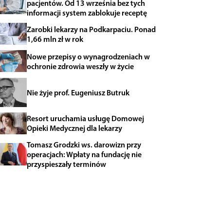
pacjentów. Od 13 września bez tych
informacji system zablokuje receptę
Zarobki lekarzy na Podkarpaciu. Ponad
1,66 mln zł w rok
Nowe przepisy o wynagrodzeniach w
ochronie zdrowia weszły w życie
Nie żyje prof. Eugeniusz Butruk
Resort uruchamia usługę Domowej
Opieki Medycznej dla lekarzy
Tomasz Grodzki ws. darowizn przy
operacjach: Wpłaty na fundację nie
przyspieszały terminów