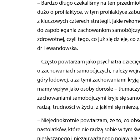
– Bardzo długo czekaliśmy na ten przedmio
dużo o profilaktyce, w tym profilaktyce za
z kluczowych czterech strategii, jakie rek
do zapobiegania zachowaniom samobójczym
zdrowotnej, czyli tego, co już się dzieje, c
dr Lewandowska.
–
Często powtarzam jako psychiatra dziecię
o zachowaniach samobójczych, należy wejrzeć
góry lodowej, a za tymi zachowaniami kryją
mamy wpływ jako osoby dorosłe – tłumaczyła
zachowaniami samobójczymi kryje się samotn
radzą, trudności w życiu, z jakimi się mierzą
– Niejednokrotnie powtarzam, że to, co obse
nastolatków, które nie radzą sobie w tym świe
niesłyszanego i niezauważanego pojawiają s