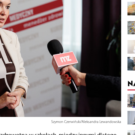
N
Szymon Czerwiński/Aleksandra Lewandowska
 zdrowotną w szkołach, między innymi dlatego,