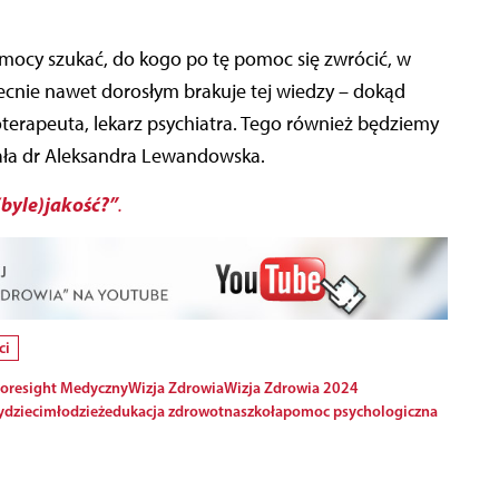
omocy szukać, do kogo po tę pomoc się zwrócić, w
Obecnie nawet dorosłym brakuje tej wiedzy – dokąd
terapeuta, lekarz psychiatra. Tego również będziemy
ła dr Aleksandra Lewandowska.
(byle)jakość?”
.
ci
 Foresight Medyczny
Wizja Zdrowia
Wizja Zdrowia 2024
y
dzieci
młodzież
edukacja zdrowotna
szkoła
pomoc psychologiczna