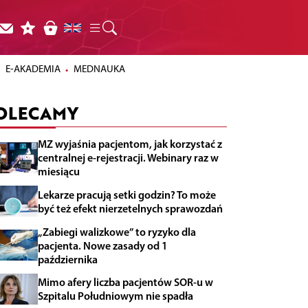
E-AKADEMIA
MEDNAUKA
OLECAMY
MZ wyjaśnia pacjentom, jak korzystać z
centralnej e-rejestracji. Webinary raz w
miesiącu
Lekarze pracują setki godzin? To może
być też efekt nierzetelnych sprawozdań
„Zabiegi walizkowe” to ryzyko dla
pacjenta. Nowe zasady od 1
października
Mimo afery liczba pacjentów SOR-u w
Szpitalu Południowym nie spadła