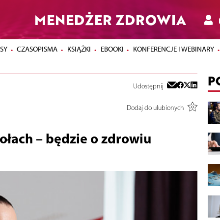
MENEDŻER ZDROWIA
SY
CZASOPISMA
KSIĄŻKI
EBOOKI
KONFERENCJE I WEBINARY
P
Udostępnij
Dodaj do ulubionych
ołach – będzie o zdrowiu