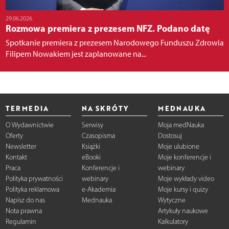
29.06.2026
Rozmowa premiera z prezesem NFZ. Podano datę
Spotkanie premiera z prezesem Narodowego Funduszu Zdrowia
Filipem Nowakiem jest zaplanowane na...
TERMEDIA
NA SKRÓTY
MEDNAUKA
O Wydawnictwie
Serwisy
Moja medNauka
Oferty
Czasopisma
Dostosuj
Newsletter
Książki
Moje ulubione
Kontakt
eBooki
Moje konferencje i
Praca
Konferencje i
webinary
Polityka prywatności
webinary
Moje wykłady video
Polityka reklamowa
e-Akademia
Moje kursy i quizy
Napisz do nas
Mednauka
Wytyczne
Nota prawna
Artykuły naukowe
Regulamin
Kalkulatory