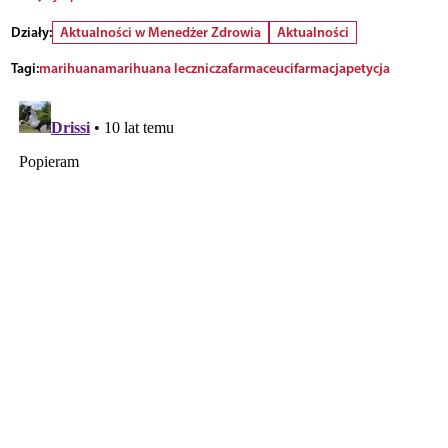
Działy:
Aktualności w Menedżer Zdrowia
Aktualności
Tagi:
marihuana
marihuana lecznicza
farmaceuci
farmacja
petycja