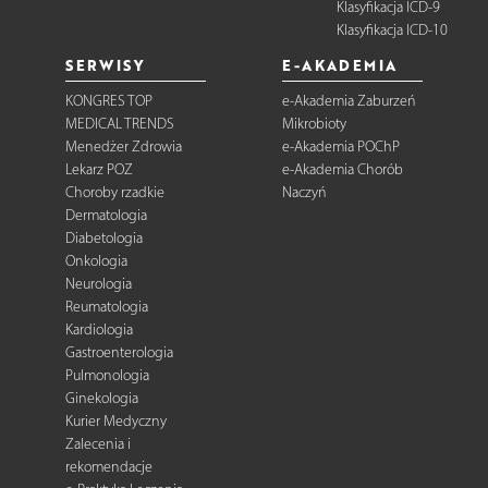
Klasyfikacja ICD-9
Klasyfikacja ICD-10
SERWISY
E-AKADEMIA
KONGRES TOP
e-Akademia Zaburzeń
MEDICAL TRENDS
Mikrobioty
Menedżer Zdrowia
e-Akademia POChP
Lekarz POZ
e-Akademia Chorób
Choroby rzadkie
Naczyń
Dermatologia
Diabetologia
Onkologia
Neurologia
Reumatologia
Kardiologia
Gastroenterologia
Pulmonologia
Ginekologia
Kurier Medyczny
Zalecenia i
rekomendacje