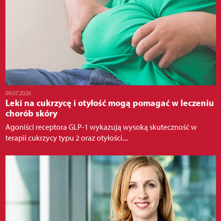
09.07.2026
Leki na cukrzycę i otyłość mogą pomagać w leczeniu
chorób skóry
Agoniści receptora GLP-1 wykazują wysoką skuteczność w
terapii cukrzycy typu 2 oraz otyłości....