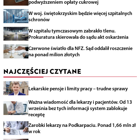
podwyższeniem opłaty cukrowej
W woj. świętokrzyskim będzie więcej szpitalnych
schronów
W szpitalu tymczasowym zabrakło tlenu.
Prokuratura skierowała do sądu akt oskarżenia
Czerwone światło dla NFZ. Sąd oddalił roszczenie
na ponad milion złotych
NAJCZĘŚCIEJ CZYTANE
Lekarskie pensje i limity pracy – trudne sprawy
Ważna wiadomość dla lekarzy i pacjentów. Od 13
września bez tych informacji system zablokuje
receptę
Zarobki lekarzy na Podkarpaciu. Ponad 1,66 mln zł
w rok