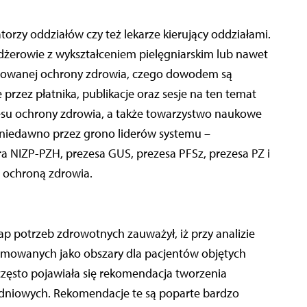
atorzy oddziałów czy też lekarze kierujący oddziałami.
żerowie z wykształceniem pielęgniarskim lub nawet
dynowanej ochrony zdrowia, czego dowodem są
zez płatnika, publikacje oraz sesje na ten temat
resu ochrony zdrowia, a także towarzystwo naukowe
niedawno przez grono liderów systemu –
ra NIZP-PZH, prezesa GUS, prezesa PFSz, prezesa PZ i
ochroną zdrowia.
 potrzeb zdrowotnych zauważył, iż przy analizie
jmowanych jako obszary dla pacjentów objętych
ć często pojawiała się rekomendacja tworzenia
odniowych. Rekomendacje te są poparte bardzo