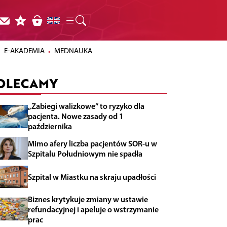
E-AKADEMIA
MEDNAUKA
OLECAMY
„Zabiegi walizkowe” to ryzyko dla
pacjenta. Nowe zasady od 1
października
Mimo afery liczba pacjentów SOR-u w
Szpitalu Południowym nie spadła
Szpital w Miastku na skraju upadłości
Biznes krytykuje zmiany w ustawie
refundacyjnej i apeluje o wstrzymanie
prac