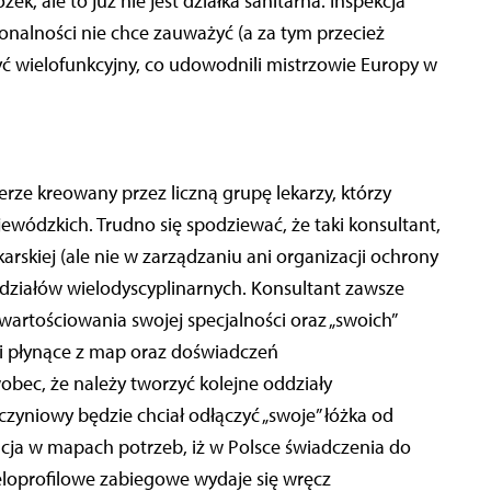
ek, ale to już nie jest działka sanitarna. Inspekcja
onalności nie chce zauważyć (a za tym przecież
ć wielofunkcyjny, co udowodnili mistrzowie Europy w
rze kreowany przez liczną grupę lekarzy, którzy
ewódzkich. Trudno się spodziewać, że taki konsultant,
karskiej (ale nie w zarządzaniu ani organizacji ochrony
działów wielodyscyplinarnych. Konsultant zawsze
wartościowania swojej specjalności oraz „swoich”
ki płynące z map oraz doświadczeń
bec, że należy tworzyć kolejne oddziały
czyniowy będzie chciał odłączyć „swoje” łóżka od
acja w mapach potrzeb, iż w Polsce świadczenia do
loprofilowe zabiegowe wydaje się wręcz