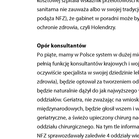
kosztowej szpitala wskaźnik przelotowości łóż
sanitarna nie zauważa albo w swojej tradycj
podąża NFZ), że gabinet w poradni może by
ochronie zdrowia, czyli Holendrzy.
Opór konsultantów
Po piąte, mamy w Polsce system w dużej mie
pełnią funkcję konsultantów krajowych i woj
oczywiście specjalista w swojej dziedzinie le
zdrowia), będzie optował za tworzeniem od
będzie naturalnie dążył do jak najwyższego 
oddziałów. Geriatra, nie zważając na wnios
międzynarodowych, będzie głosił wszem i wo
geriatryczne, a świeżo upieczony chirurg na
oddziału chirurgicznego. Na tym tle inform
NFZ sprawozdawały zaledwie 4 oddziały wie