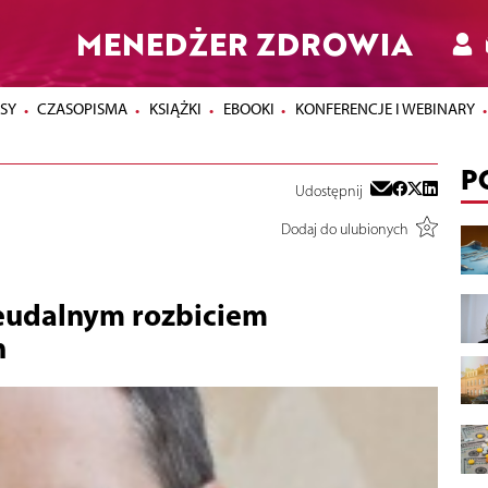
MENEDŻER ZDROWIA
SY
CZASOPISMA
KSIĄŻKI
EBOOKI
KONFERENCJE I WEBINARY
P
Udostępnij
Dodaj do ulubionych
eudalnym rozbiciem
h