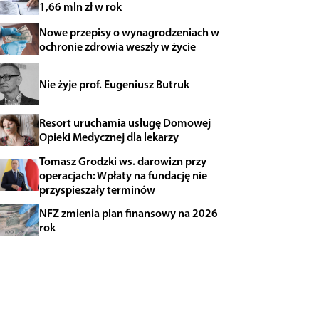
1,66 mln zł w rok
Nowe przepisy o wynagrodzeniach w
ochronie zdrowia weszły w życie
Nie żyje prof. Eugeniusz Butruk
Resort uruchamia usługę Domowej
Opieki Medycznej dla lekarzy
Tomasz Grodzki ws. darowizn przy
operacjach: Wpłaty na fundację nie
przyspieszały terminów
NFZ zmienia plan finansowy na 2026
rok