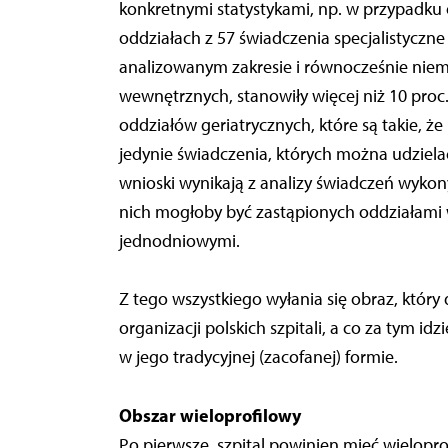
konkretnymi statystykami, np. w przypadku 
oddziałach z 57 świadczenia specjalistyczn
analizowanym zakresie i równocześnie niem
wewnętrznych, stanowiły więcej niż 10 pro
oddziałów geriatrycznych, które są takie, ż
jedynie świadczenia, których można udzie
wnioski wynikają z analizy świadczeń wyko
nich mogłoby być zastąpionych oddziałami 
jednodniowymi.
Z tego wszystkiego wyłania się obraz, któr
organizacji polskich szpitali, a co za tym i
w jego tradycyjnej (zacofanej) formie.
Obszar wieloprofilowy
Po pierwsze, szpital powinien mieć wielopr