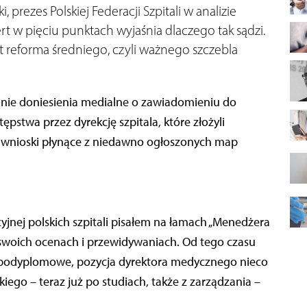
, prezes Polskiej Federacji Szpitali w analizie
rt w pięciu punktach wyjaśnia dlaczego tak sądzi.
t reforma średniego, czyli ważnego szczebla
 mnie doniesienia medialne o zawiadomieniu do
pstwa przez dyrekcję szpitala, które złożyli
re wnioski płynące z niedawno ogłoszonych map
yjnej polskich szpitali pisałem na łamach „Menedżera
w swoich ocenach i przewidywaniach. Od tego czasu
dia podyplomowe, pozycja dyrektora medycznego nieco
kiego – teraz już po studiach, także z zarządzania –