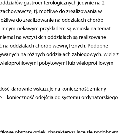
oddziałów gastroenterologicznych jedynie na 2
e zachowawcze, tj. możliwe do zrealizowania w
ożliwe do zrealizowanie na oddziałach chorób
c. Innym ciekawym przykładem są wnioski na temat
e niemal na wszystkich oddziałach są realizowane
lać na oddziałach chorób wewnętrznych. Podobne
nywanych na różnych oddziałach zabiegowych: wiele z
wieloprofilowymi pobytowymi lub wieloprofilowymi
y dość klarownie wskazuje na konieczność zmiany
dzie – konieczność odejścia od systemu ordynatorskiego
ofilowe obszary opieki charakteryzujące się podobnym