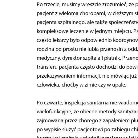
Po trzecie, musimy wreszcie zrozumieć, że pa
pacjent z wieloma chorobami, w cięższym sta
pacjenta szpitalnego, ale także społeczeńst
kompleksowe leczenie w jednym miejscu. Pa
często lekarzy było odpowiednio koordynowa
rodzina po prostu nie lubią przenosin z oddz
medyczny, dyrektor szpitala i płatnik. Przen
transferu pacjenta często dochodzi do powi
przekazywaniem informacji, nie mówiąc już 
człowieka, choćby w zimie czy w upale.
Po czwarte, inspekcja sanitarna nie wiado
wielofunkcyjne, że obecne metody sanityzacji 
zajmowana przez chorego z zapaleniem płuc
po wypisie służyć pacjentowi po zabiegu chi