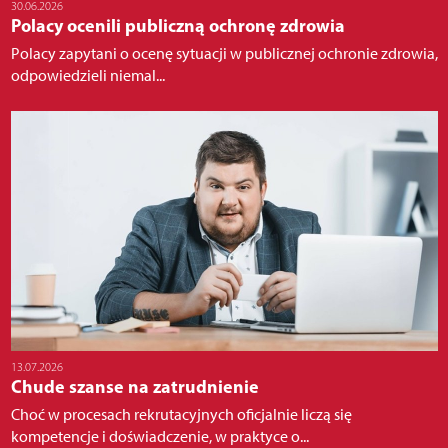
30.06.2026
Polacy ocenili publiczną ochronę zdrowia
Polacy zapytani o ocenę sytuacji w publicznej ochronie zdrowia,
odpowiedzieli niemal...
13.07.2026
Chude szanse na zatrudnienie
Choć w procesach rekrutacyjnych oficjalnie liczą się
kompetencje i doświadczenie, w praktyce o...