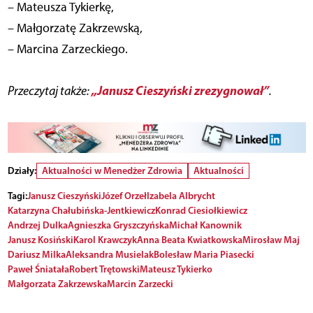
– Mateusza Tykierkę,
– Małgorzatę Zakrzewską,
– Marcina Zarzeckiego.
„Janusz Cieszyński zrezygnował”
Przeczytaj także:
.
Działy:
Aktualności w Menedżer Zdrowia
Aktualności
Tagi:
Janusz Cieszyński
Józef Orzeł
Izabela Albrycht
Katarzyna Chałubińska-Jentkiewicz
Konrad Ciesiołkiewicz
Andrzej Dulka
Agnieszka Gryszczyńska
Michał Kanownik
Janusz Kosiński
Karol Krawczyk
Anna Beata Kwiatkowska
Mirosław Maj
Dariusz Milka
Aleksandra Musielak
Bolesław Maria Piasecki
Paweł Śniatała
Robert Trętowski
Mateusz Tykierko
Małgorzata Zakrzewska
Marcin Zarzecki