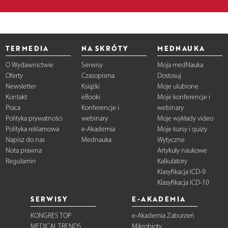
TERMEDIA
NA SKRÓTY
MEDNAUKA
O Wydawnictwie
Serwisy
Moja medNauka
Oferty
Czasopisma
Dostosuj
Newsletter
Książki
Moje ulubione
Kontakt
eBooki
Moje konferencje i
Praca
Konferencje i
webinary
Polityka prywatności
webinary
Moje wykłady video
Polityka reklamowa
e-Akademia
Moje kursy i quizy
Napisz do nas
Mednauka
Wytyczne
Nota prawna
Artykuły naukowe
Regulamin
Kalkulatory
Klasyfikacja ICD-9
Klasyfikacja ICD-10
SERWISY
E-AKADEMIA
KONGRES TOP
e-Akademia Zaburzeń
MEDICAL TRENDS
Mikrobioty