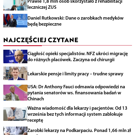
Prawie 1,8 mln osób skorzystało z rehabilitacji
leczniczej ZUS
Daniel Rutkowski: Dane o zarobkach medyków
będą bezpieczne
NAJCZĘŚCIEJ CZYTANE
Ciągłość opieki specjalistów. NFZ ukróci migrację
do różnych placówek. Zaczyna od chirurgii
Lekarskie pensje i limity pracy – trudne sprawy
USA: Dr Anthony Fauci odmawia odpowiedzi na
pytania senatorów ws. finansowania badań w
Chinach
Ważna wiadomość dla lekarzy i pacjentów. Od 13
września bez tych informacji system zablokuje
receptę
Zarobki lekarzy na Podkarpaciu. Ponad 1,66 mln zł