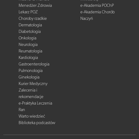
Menedżer Zdrowia
e-Akademia POChP
Lekarz POZ
e-Akademia Chorób
Choroby rzadkie
Naczyń
Dermatologia
Diabetologia
Onkologia
Neurologia
Reumatologia
Kardiologia
Gastroenterologia
Pulmonologia
Ginekologia
Kurier Medyczny
Zalecenia i
rekomendacje
e-Praktyka Leczenia
Ran
Warto wiedzieć
Biblioteka podcastów