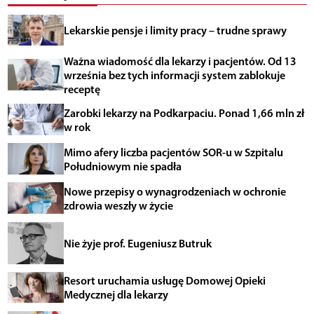
Lekarskie pensje i limity pracy – trudne sprawy
Ważna wiadomość dla lekarzy i pacjentów. Od 13
września bez tych informacji system zablokuje
receptę
Zarobki lekarzy na Podkarpaciu. Ponad 1,66 mln zł
w rok
Mimo afery liczba pacjentów SOR-u w Szpitalu
Południowym nie spadła
Nowe przepisy o wynagrodzeniach w ochronie
zdrowia weszły w życie
Nie żyje prof. Eugeniusz Butruk
Resort uruchamia usługę Domowej Opieki
Medycznej dla lekarzy