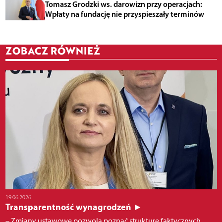
Tomasz Grodzki ws. darowizn przy operacjach:
Wpłaty na fundację nie przyspieszały terminów
ZOBACZ RÓWNIEŻ
19.06.2026
Transparentność wynagrodzeń ►
– Zmiany ustawowe pozwolą poznać strukturę faktycznych