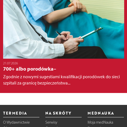
21.07.2026
700+ albo porodówka–
Zgodnie z nowymi sugestiami kwalifikacji porodówek do sieci
szpitali za granicę bezpieczeństwa...
TERMEDIA
NA SKRÓTY
MEDNAUKA
O Wydawnictwie
Serwisy
Moja medNauka