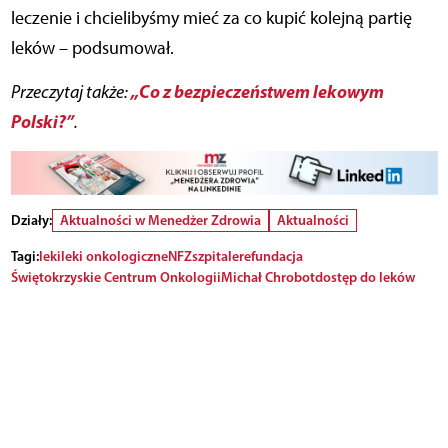
leczenie i chcielibyśmy mieć za co kupić kolejną partię
leków – podsumował.
„Co z bezpieczeństwem lekowym
Przeczytaj także:
Polski?”
.
Działy:
Aktualności w Menedżer Zdrowia
Aktualności
Tagi:
leki
leki onkologiczne
NFZ
szpitale
refundacja
Świętokrzyskie Centrum Onkologii
Michał Chrobot
dostęp do leków