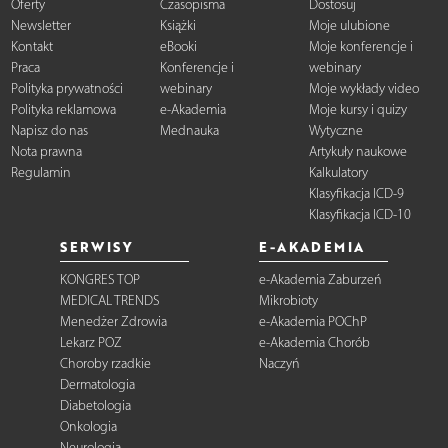
Oferty
Czasopisma
Dostosuj
Newsletter
Książki
Moje ulubione
Kontakt
eBooki
Moje konferencje i
Praca
Konferencje i
webinary
Polityka prywatności
webinary
Moje wykłady video
Polityka reklamowa
e-Akademia
Moje kursy i quizy
Napisz do nas
Mednauka
Wytyczne
Nota prawna
Artykuły naukowe
Regulamin
Kalkulatory
Klasyfikacja ICD-9
Klasyfikacja ICD-10
SERWISY
E-AKADEMIA
KONGRES TOP
e-Akademia Zaburzeń
MEDICAL TRENDS
Mikrobioty
Menedżer Zdrowia
e-Akademia POChP
Lekarz POZ
e-Akademia Chorób
Choroby rzadkie
Naczyń
Dermatologia
Diabetologia
Onkologia
Neurologia