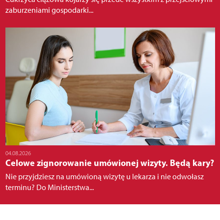
zaburzeniami gospodarki...
04.08.2026
Celowe zignorowanie umówionej wizyty. Będą kary?
Nie przyjdziesz na umówioną wizytę u lekarza i nie odwołasz
terminu? Do Ministerstwa...