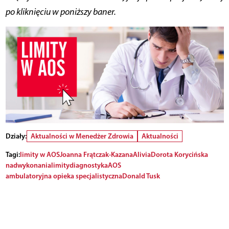
po kliknięciu w poniższy baner.
Działy:
Aktualności w Menedżer Zdrowia
Aktualności
Tagi:
limity w AOS
Joanna Frątczak-Kazana
Alivia
Dorota Korycińska
nadwykonania
limity
diagnostyka
AOS
ambulatoryjna opieka specjalistyczna
Donald Tusk