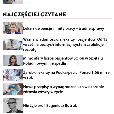
NAJCZĘŚCIEJ CZYTANE
Lekarskie pensje i limity pracy – trudne sprawy
Ważna wiadomość dla lekarzy i pacjentów. Od 13
września bez tych informacji system zablokuje
receptę
Mimo afery liczba pacjentów SOR-u w Szpitalu
Południowym nie spadła
Zarobki lekarzy na Podkarpaciu. Ponad 1,66 mln zł
w rok
Nowe przepisy o wynagrodzeniach w ochronie
zdrowia weszły w życie
Nie żyje prof. Eugeniusz Butruk