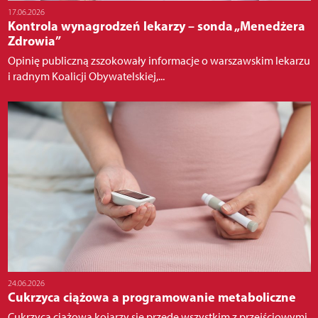
17.06.2026
Kontrola wynagrodzeń lekarzy – sonda „Menedżera
Zdrowia”
Opinię publiczną zszokowały informacje o warszawskim lekarzu
i radnym Koalicji Obywatelskiej,...
24.06.2026
Cukrzyca ciążowa a programowanie metaboliczne
Cukrzyca ciążowa kojarzy się przede wszystkim z przejściowymi