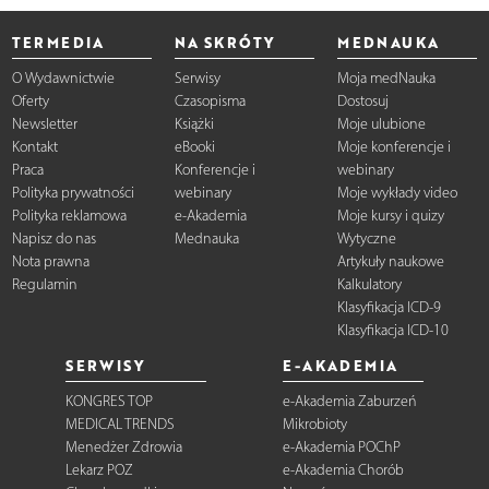
TERMEDIA
NA SKRÓTY
MEDNAUKA
O Wydawnictwie
Serwisy
Moja medNauka
Oferty
Czasopisma
Dostosuj
Newsletter
Książki
Moje ulubione
Kontakt
eBooki
Moje konferencje i
Praca
Konferencje i
webinary
Polityka prywatności
webinary
Moje wykłady video
Polityka reklamowa
e-Akademia
Moje kursy i quizy
Napisz do nas
Mednauka
Wytyczne
Nota prawna
Artykuły naukowe
Regulamin
Kalkulatory
Klasyfikacja ICD-9
Klasyfikacja ICD-10
SERWISY
E-AKADEMIA
KONGRES TOP
e-Akademia Zaburzeń
MEDICAL TRENDS
Mikrobioty
Menedżer Zdrowia
e-Akademia POChP
Lekarz POZ
e-Akademia Chorób