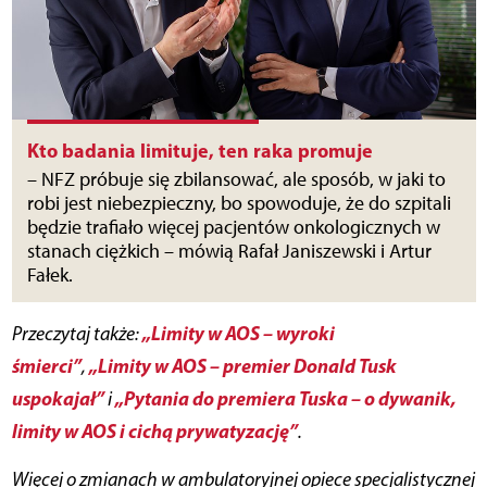
Kto badania limituje, ten raka promuje
– NFZ próbuje się zbilansować, ale sposób, w jaki to
robi jest niebezpieczny, bo spowoduje, że do szpitali
będzie trafiało więcej pacjentów onkologicznych w
stanach ciężkich – mówią Rafał Janiszewski i Artur
Fałek.
„Limity w AOS – wyroki
Przeczytaj także:
śmierci”
„Limity w AOS – premier Donald Tusk
,
uspokajał”
„Pytania do premiera Tuska – o dywanik,
i
limity w AOS i cichą prywatyzację”
.
Więcej o zmianach w ambulatoryjnej opiece specjalistycznej