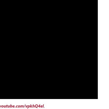
outube.com/vpkhQ4eI
.