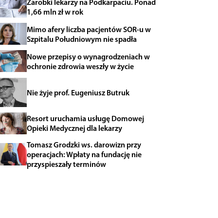
Zarobki lekarzy na Podkarpaciu. Ponad
1,66 mln zł w rok
Mimo afery liczba pacjentów SOR-u w
Szpitalu Południowym nie spadła
Nowe przepisy o wynagrodzeniach w
ochronie zdrowia weszły w życie
Nie żyje prof. Eugeniusz Butruk
Resort uruchamia usługę Domowej
Opieki Medycznej dla lekarzy
Tomasz Grodzki ws. darowizn przy
operacjach: Wpłaty na fundację nie
przyspieszały terminów