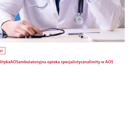
ci
lityka
AOS
ambulatoryjna opieka specjalistyczna
limity w AOS