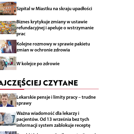
Szpital w Miastku na skraju upadłości
Biznes krytykuje zmiany w ustawie
refundacyjnej i apeluje o wstrzymanie
prac
Kolejne rozmowy w sprawie pakietu
zmian w ochronie zdrowia
W kolejce po zdrowie
AJCZĘŚCIEJ CZYTANE
Lekarskie pensje i limity pracy – trudne
sprawy
Ważna wiadomość dla lekarzy i
pacjentów. Od 13 września bez tych
informacji system zablokuje receptę