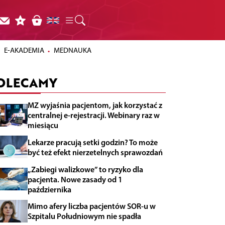
E-AKADEMIA
MEDNAUKA
OLECAMY
MZ wyjaśnia pacjentom, jak korzystać z
centralnej e-rejestracji. Webinary raz w
miesiącu
Lekarze pracują setki godzin? To może
być też efekt nierzetelnych sprawozdań
„Zabiegi walizkowe” to ryzyko dla
pacjenta. Nowe zasady od 1
października
Mimo afery liczba pacjentów SOR-u w
Szpitalu Południowym nie spadła