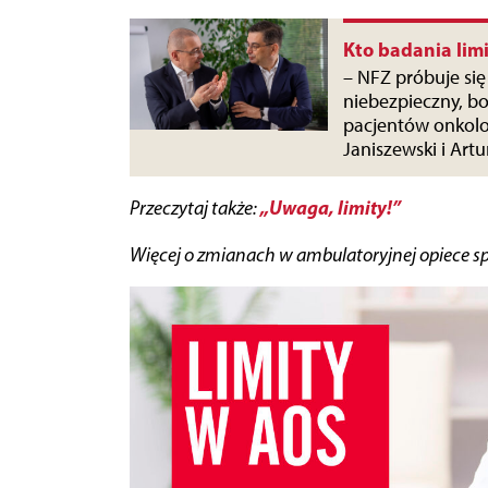
Kto badania lim
– NFZ próbuje się 
niebezpieczny, bo
pacjentów onkolo
Janiszewski i Artu
„Uwaga, limity!”
Przeczytaj także:
Więcej o zmianach w ambulatoryjnej opiece spe