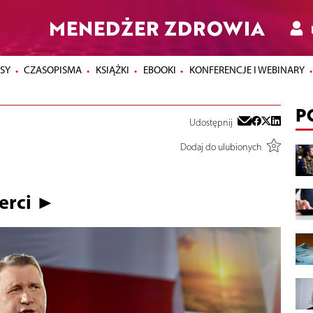
MENEDŻER ZDROWIA
SY
CZASOPISMA
KSIĄŻKI
EBOOKI
KONFERENCJE I WEBINARY
P
Udostępnij
Dodaj do ulubionych
erci ►