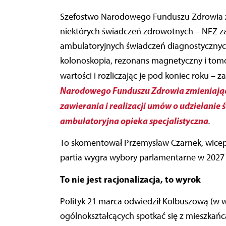
Szefostwo Narodowego Funduszu Zdrowia zapowiedziało zmiany w finansowaniu nadwykonań
niektórych świadczeń zdrowotnych – NFZ z
ambulatoryjnych świadczeń diagnostycznych
kolonoskopia, rezonans magnetyczny i tomog
wartości i rozliczając je pod koniec roku – 
Narodowego Funduszu Zdrowia zmieniając
zawierania i realizacji umów o udzielanie
ambulatoryjna opieka specjalistyczna
.
To skomentował Przemysław Czarnek, wiceprez
partia wygra wybory parlamentarne w 2027 
To nie jest racjonalizacja, to wyrok
Polityk 21 marca odwiedził Kolbuszową (w 
ogólnokształcących spotkać się z mieszkańc