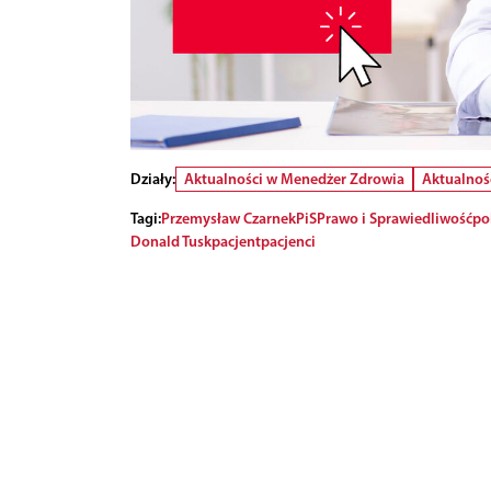
Działy:
Aktualności w Menedżer Zdrowia
Aktualnoś
Tagi:
Przemysław Czarnek
PiS
Prawo i Sprawiedliwość
po
Donald Tusk
pacjent
pacjenci