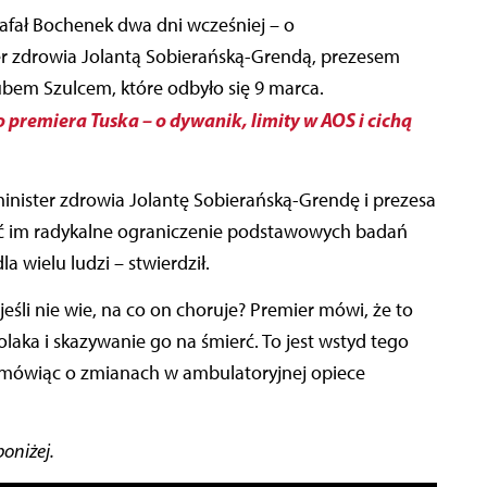
Rafał Bochenek dwa dni wcześniej – o
er zdrowia Jolantą Sobierańską-Grendą, prezesem
bem Szulcem, które odbyło się 9 marca.
 premiera Tuska – o dywanik, limity w AOS i cichą
nister zdrowia Jolantę Sobierańską-Grendę i prezesa
 im radykalne ograniczenie podstawowych badań
a wielu ludzi – stwierdził.
jeśli nie wie, na co on choruje? Premier mówi, że to
olaka i skazywanie go na śmierć. To jest wstyd tego
mówiąc o zmianach w ambulatoryjnej opiece
oniżej.