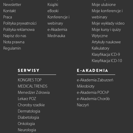
Newsletter
Książki
Moje ulubione
Kontakt
eBooki
Moje konferencje i
Praca
Konferencje i
webinary
Polityka prywatności
webinary
Moje wykłady video
Polityka reklamowa
e-Akademia
Moje kursy i quizy
Napisz do nas
Mednauka
Wytyczne
Nota prawna
Artykuły naukowe
Regulamin
Kalkulatory
Klasyfikacja ICD-9
Klasyfikacja ICD-10
SERWISY
E-AKADEMIA
KONGRES TOP
e-Akademia Zaburzeń
MEDICAL TRENDS
Mikrobioty
Menedżer Zdrowia
e-Akademia POChP
Lekarz POZ
e-Akademia Chorób
Choroby rzadkie
Naczyń
Dermatologia
Diabetologia
Onkologia
Neurologia