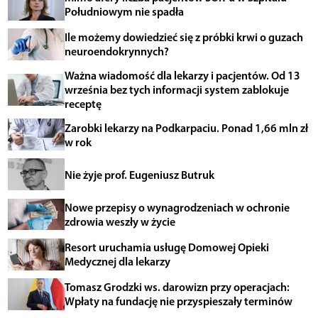
Południowym nie spadła
Ile możemy dowiedzieć się z próbki krwi o guzach
neuroendokrynnych?
Ważna wiadomość dla lekarzy i pacjentów. Od 13
września bez tych informacji system zablokuje
receptę
Zarobki lekarzy na Podkarpaciu. Ponad 1,66 mln zł
w rok
Nie żyje prof. Eugeniusz Butruk
Nowe przepisy o wynagrodzeniach w ochronie
zdrowia weszły w życie
Resort uruchamia usługę Domowej Opieki
Medycznej dla lekarzy
Tomasz Grodzki ws. darowizn przy operacjach:
Wpłaty na fundację nie przyspieszały terminów