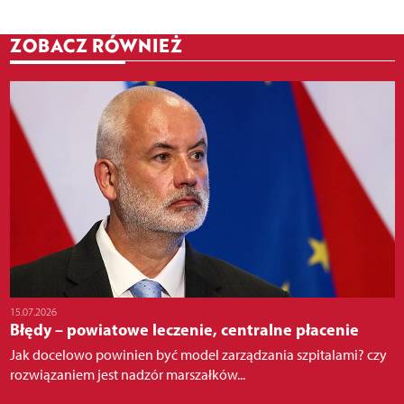
ZOBACZ RÓWNIEŻ
15.07.2026
Błędy – powiatowe leczenie, centralne płacenie
Jak docelowo powinien być model zarządzania szpitalami? czy
rozwiązaniem jest nadzór marszałków...