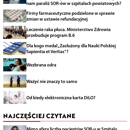
nam paraliż SOR-ów w szpitalach powiatowych?
Firmy farmaceutyczne podzielone w sprawie
zmian w ustawie refundacyjnej
Leczenie raka płuca. Ministerstwo Zdrowia
przebuduje program B.6
Dla kogo medal „Zasłużony dla Nauki Polskiej
Sapientia et Veritas”?
Wezbrana odra
Ważyć nie znaczy to samo
Od kiedy elektroniczna karta DiLO?
NAJCZĘŚCIEJ CZYTANE
Mimo afery liczba pacjentów SOR-u w Szpitalu