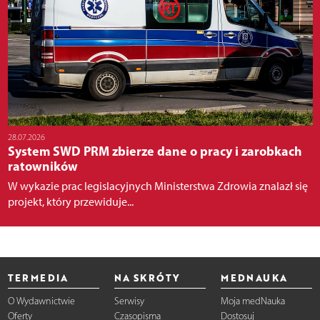
28.07.2026
System SWD PRM zbierze dane o pracy i zarobkach
ratowników
W wykazie prac legislacyjnych Ministerstwa Zdrowia znalazł się
projekt, który przewiduje...
TERMEDIA
NA SKRÓTY
MEDNAUKA
O Wydawnictwie
Serwisy
Moja medNauka
Oferty
Czasopisma
Dostosuj