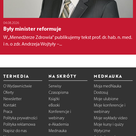
04.08.2026
Były minister reformuje
W „Menedżerze Zdrowia” publikujemy tekst prof. dr. hab. n. med.
i n. o zdr. Andrzeja Wojtyły –...
TERMEDIA
NA SKRÓTY
MEDNAUKA
O Wydawnictwie
Serwisy
Moja medNauka
Oferty
Czasopisma
Dostosuj
Newsletter
Książki
Moje ulubione
Kontakt
eBooki
Moje konferencje i
Praca
Konferencje i
webinary
Polityka prywatności
webinary
Moje wykłady video
Polityka reklamowa
e-Akademia
Moje kursy i quizy
Napisz do nas
Mednauka
Wytyczne