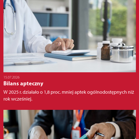
15.07.2026
Bilans apteczny
W 2025 r. działało o 1,8 proc. mniej aptek ogólnodostępnych niż
rok wcześniej.