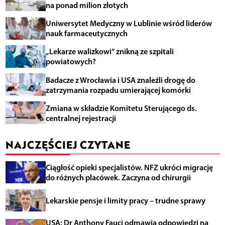
na ponad milion złotych
Uniwersytet Medyczny w Lublinie wśród liderów
nauk farmaceutycznych
„Lekarze walizkowi” znikną ze szpitali
powiatowych?
Badacze z Wrocławia i USA znaleźli drogę do
zatrzymania rozpadu umierającej komórki
Zmiana w składzie Komitetu Sterującego ds.
centralnej rejestracji
NAJCZĘŚCIEJ CZYTANE
Ciągłość opieki specjalistów. NFZ ukróci migrację
do różnych placówek. Zaczyna od chirurgii
Lekarskie pensje i limity pracy – trudne sprawy
USA: Dr Anthony Fauci odmawia odpowiedzi na