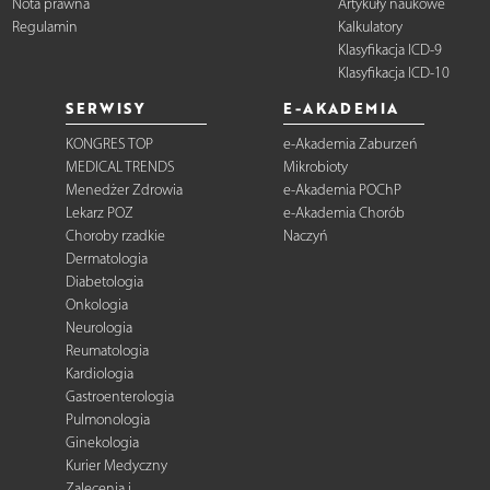
Nota prawna
Artykuły naukowe
Regulamin
Kalkulatory
Klasyfikacja ICD-9
Klasyfikacja ICD-10
SERWISY
E-AKADEMIA
KONGRES TOP
e-Akademia Zaburzeń
MEDICAL TRENDS
Mikrobioty
Menedżer Zdrowia
e-Akademia POChP
Lekarz POZ
e-Akademia Chorób
Choroby rzadkie
Naczyń
Dermatologia
Diabetologia
Onkologia
Neurologia
Reumatologia
Kardiologia
Gastroenterologia
Pulmonologia
Ginekologia
Kurier Medyczny
Zalecenia i