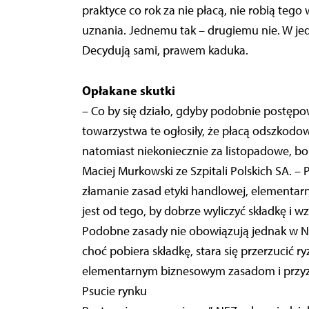
praktyce co rok za nie płacą, nie robią te
uznania. Jednemu tak – drugiemu nie. W je
Decydują sami, prawem kaduka.
Opłakane skutki
– Co by się działo, gdyby podobnie postę
towarzystwa te ogłosiły, że płacą odszkodow
natomiast niekoniecznie za listopadowe, b
Maciej Murkowski ze Szpitali Polskich SA. – 
złamanie zasad etyki handlowej, elementarne
jest od tego, by dobrze wyliczyć składkę i 
Podobne zasady nie obowiązują jednak w NFZ
choć pobiera składkę, stara się przerzucić
elementarnym biznesowym zasadom i przyz
Psucie rynku