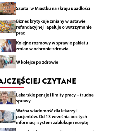
Szpital w Miastku na skraju upadłości
Biznes krytykuje zmiany w ustawie
refundacyjnej i apeluje o wstrzymanie
prac
Kolejne rozmowy w sprawie pakietu
zmian w ochronie zdrowia
W kolejce po zdrowie
AJCZĘŚCIEJ CZYTANE
Lekarskie pensje i limity pracy – trudne
sprawy
Ważna wiadomość dla lekarzy i
pacjentów. Od 13 września bez tych
informacji system zablokuje receptę