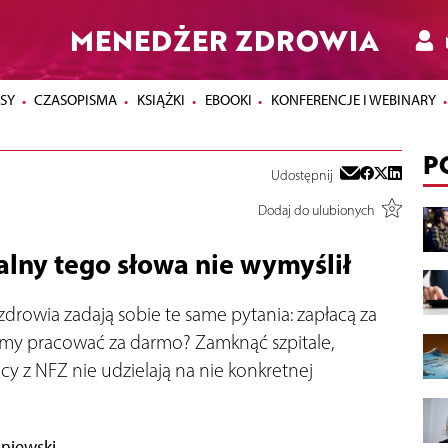
MENEDŻER ZDROWIA
SY
CZASOPISMA
KSIĄŻKI
EBOOKI
KONFERENCJE I WEBINARY
P
Udostępnij
Dodaj do ulubionych
lny tego słowa nie wymyślił
drowia zadają sobie te same pytania: zapłacą za
my pracować za darmo? Zamknąć szpitale,
cy z NFZ nie udzielają na nie konkretnej
śniewski