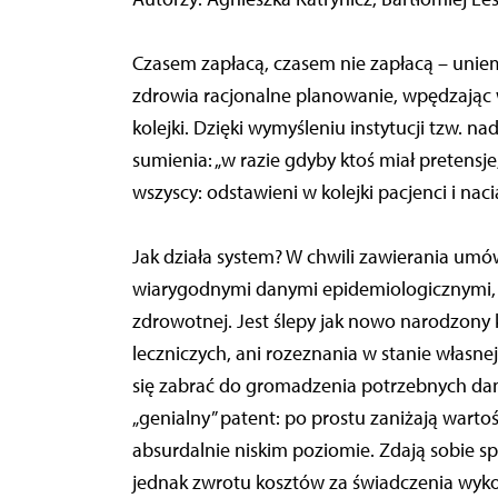
Czasem zapłacą, czasem nie zapłacą – uni
zdrowia racjonalne planowanie, wpędzając 
kolejki. Dzięki wymyśleniu instytucji tzw.
sumienia: „w razie gdyby ktoś miał pretensje
wszyscy: odstawieni w kolejki pacjenci i na
Jak działa system? W chwili zawierania um
wiarygodnymi danymi epidemiologicznymi, nie
zdrowotnej. Jest ślepy jak nowo narodzony 
leczniczych, ani rozeznania w stanie własnej
się zabrać do gromadzenia potrzebnych dany
„genialny” patent: po prostu zaniżają wartoś
absurdalnie niskim poziomie. Zdają sobie s
jednak zwrotu kosztów za świadczenia wyk