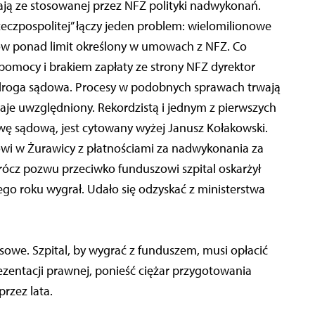
kają ze stosowanej przez NFZ polityki nadwykonań.
eczpospolitej” łączy jeden problem: wielomilionowe
tów ponad limit określony w umowach z NFZ. Co
omocy i brakiem zapłaty ze strony NFZ dyrektor
 droga sądowa. Procesy w podobnych sprawach trwają
staje uwzględniony. Rekordzistą i jednym z pierwszych
wę sądową, jest cytowany wyżej Janusz Kołakowski.
wi w Żurawicy z płatnościami za nadwykonania za
oprócz pozwu przeciwko funduszowi szpital oskarżył
ego roku wygrał. Udało się odzyskać z ministerstwa
owe. Szpital, by wygrać z funduszem, musi opłacić
zentacji prawnej, ponieść ciężar przygotowania
rzez lata.