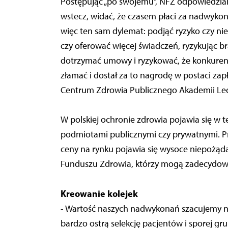
Postępując „po swojemu”, NFZ odpowiedzial
wstecz, widać, że czasem płaci za nadwyko
więc ten sam dylemat: podjąć ryzyko czy ni
czy oferować więcej świadczeń, ryzykując b
dotrzymać umowy i ryzykować, że konkuren
złamać i dostał za to nagrodę w postaci zap
Centrum Zdrowia Publicznego Akademii Le
W polskiej ochronie zdrowia pojawia się w t
podmiotami publicznymi czy prywatnymi. Pr
ceny na rynku pojawia się wysoce niepoż
Funduszu Zdrowia, którzy mogą zadecydować
Kreowanie kolejek
- Wartość naszych nadwykonań szacujemy na 
bardzo ostrą selekcję pacjentów i sporej g