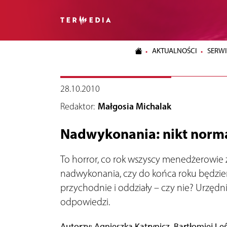
AKTUALNOŚCI
SERWI
28.10.2010
Redaktor:
Małgosia Michalak
Nadwykonania: nikt norma
To horror, co rok wszyscy menedżerowie z
nadwykonania, czy do końca roku będzie
przychodnie i oddziały – czy nie? Urzędni
odpowiedzi.
Autorzy: Agnieszka Katrynicz, Bartłomiej Le