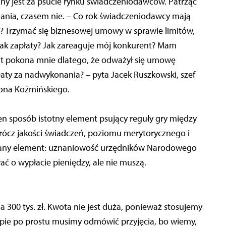
ny jest za psucie rynku świadczeniodawców. Patrząc
nania, czasem nie. – Co rok świadczeniodawcy mają
e? Trzymać się biznesowej umowy w sprawie limitów,
rak zapłaty? Jak zareaguje mój konkurent? Mam
t pokona mnie dlatego, że odważył się umowę
łaty za nadwykonania? – pyta Jacek Ruszkowski, szef
ona Koźmińskiego.
en sposób istotny element psujący reguły gry między
ócz jakości świadczeń, poziomu merytorycznego i
ądany element: uznaniowość urzędników Narodowego
 o wypłacie pieniędzy, ale nie muszą.
300 tys. zł. Kwota nie jest duża, ponieważ stosujemy
rupie po prostu musimy odmówić przyjęcia, bo wiemy,