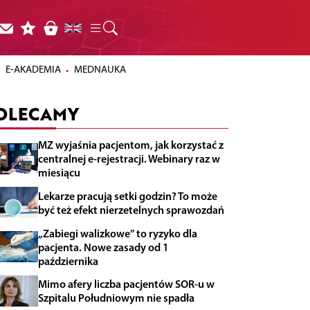
E-AKADEMIA
MEDNAUKA
OLECAMY
MZ wyjaśnia pacjentom, jak korzystać z
centralnej e-rejestracji. Webinary raz w
miesiącu
Lekarze pracują setki godzin? To może
być też efekt nierzetelnych sprawozdań
„Zabiegi walizkowe” to ryzyko dla
pacjenta. Nowe zasady od 1
października
Mimo afery liczba pacjentów SOR-u w
Szpitalu Południowym nie spadła