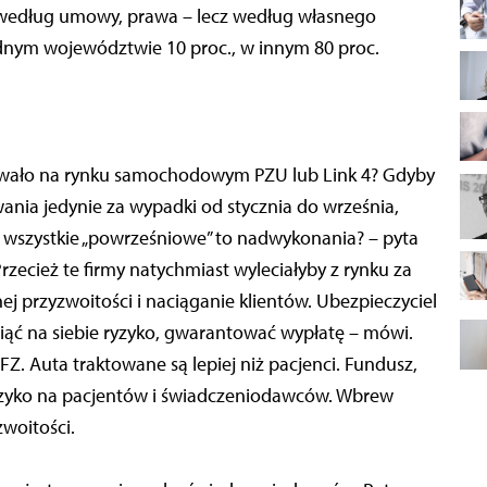
go według umowy, prawa – lecz według własnego
dnym województwie 10 proc., w innym 80 proc.
powało na rynku samochodowym PZU lub Link 4? Gdyby
ania jedynie za wypadki od stycznia do września,
o wszystkie „powrześniowe” to nadwykonania? – pyta
Przecież te firmy natychmiast wyleciałyby z rynku za
j przyzwoitości i naciąganie klientów. Ubezpieczyciel
wziąć na siebie ryzyko, gwarantować wypłatę – mówi.
. Auta traktowane są lepiej niż pacjenci. Fundusz,
 ryzyko na pacjentów i świadczeniodawców. Wbrew
woitości.