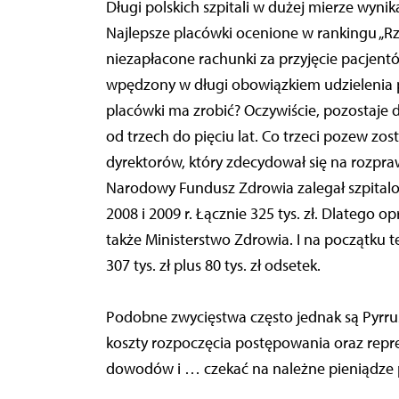
Długi polskich szpitali w dużej mierze wyni
Najlepsze placówki ocenione w rankingu „Rz
niezapłacone rachunki za przyjęcie pacjen
wpędzony w długi obowiązkiem udzielenia p
placówki ma zrobić? Oczywiście, pozostaje
od trzech do pięciu lat. Co trzeci pozew zo
dyrektorów, który zdecydował się na rozpra
Narodowy Fundusz Zdrowia zalegał szpitalo
2008 i 2009 r. Łącznie 325 tys. zł. Dlatego 
także Ministerstwo Zdrowia. I na początku t
307 tys. zł plus 80 tys. zł odsetek.
Podobne zwycięstwa często jednak są Pyrrus
koszty rozpoczęcia postępowania oraz repre
dowodów i … czekać na należne pieniądze p