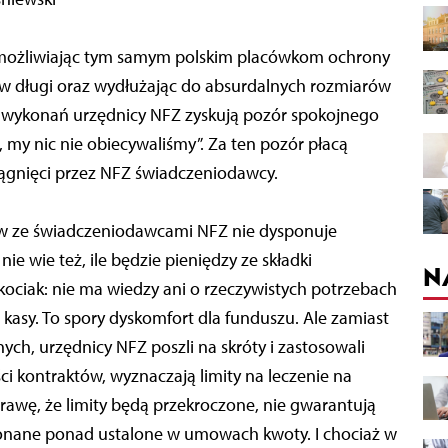
emożliwiając tym samym polskim placówkom ochrony
w długi oraz wydłużając do absurdalnych rozmiarów
 nadwykonań urzędnicy NFZ zyskują pozór spokojnego
, my nic nie obiecywaliśmy”. Za ten pozór płacą
ciągnięci przez NFZ świadczeniodawcy.
ów ze świadczeniodawcami NFZ nie dysponuje
 wie też, ile będzie pieniędzy ze składki
N
kociak: nie ma wiedzy ani o rzeczywistych potrzebach
 kasy. To spory dyskomfort dla funduszu. Ale zamiast
ch, urzędnicy NFZ poszli na skróty i zastosowali
ci kontraktów, wyznaczają limity na leczenie na
prawę, że limity będą przekroczone, nie gwarantują
onane ponad ustalone w umowach kwoty. I chociaż w