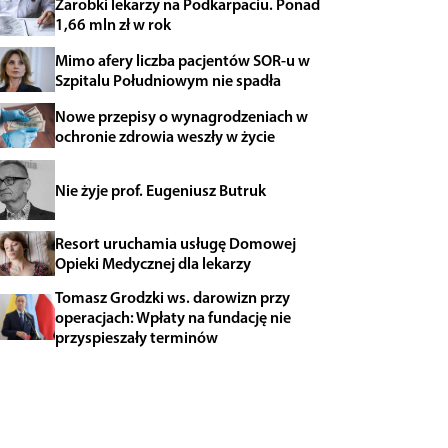
Zarobki lekarzy na Podkarpaciu. Ponad
1,66 mln zł w rok
Mimo afery liczba pacjentów SOR-u w
Szpitalu Południowym nie spadła
Nowe przepisy o wynagrodzeniach w
ochronie zdrowia weszły w życie
Nie żyje prof. Eugeniusz Butruk
Resort uruchamia usługę Domowej
Opieki Medycznej dla lekarzy
Tomasz Grodzki ws. darowizn przy
operacjach: Wpłaty na fundację nie
przyspieszały terminów