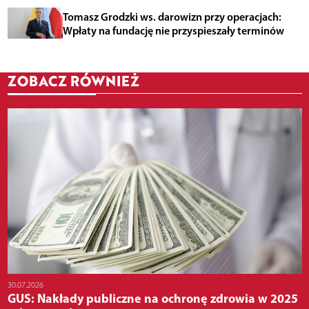
Tomasz Grodzki ws. darowizn przy operacjach:
Wpłaty na fundację nie przyspieszały terminów
ZOBACZ RÓWNIEŻ
30.07.2026
GUS: Nakłady publiczne na ochronę zdrowia w 2025