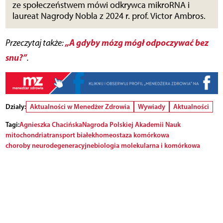
ze społeczeństwem mówi odkrywca mikroRNA i
laureat Nagrody Nobla z 2024 r. prof. Victor Ambros.
„A gdyby mózg mógł odpoczywać bez
Przeczytaj także:
snu?”
.
Działy:
Aktualności w Menedżer Zdrowia
Wywiady
Aktualności
Tagi:
Agnieszka Chacińska
Nagroda Polskiej Akademii Nauk
mitochondria
transport białek
homeostaza komórkowa
choroby neurodegeneracyjne
biologia molekularna i komórkowa