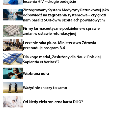
leczenia HIV – drugie podejście
Zintegrowany System Medycyny Ratunkowej jako
odpowiedź na zagrożenia systemowe – czy grozi
nam paraliż SOR-ów w szpitalach powiatowych?
Firmy farmaceutyczne podzielone w sprawie
zmian w ustawie refundacyjnej
Leczenie raka płuca. Ministerstwo Zdrowia
przebuduje program B.6
Dla kogo medal „Zasłużony dla Nauki Polskiej
Sapientia et Veritas”?
Wezbrana odra
Ważyć nie znaczy to samo
Od kiedy elektroniczna karta DiLO?