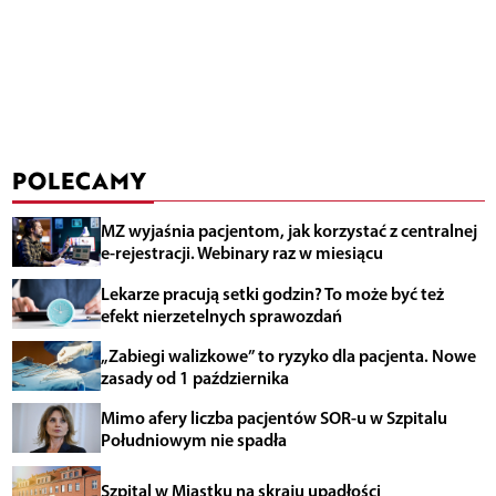
POLECAMY
MZ wyjaśnia pacjentom, jak korzystać z centralnej
e-rejestracji. Webinary raz w miesiącu
Lekarze pracują setki godzin? To może być też
efekt nierzetelnych sprawozdań
„Zabiegi walizkowe” to ryzyko dla pacjenta. Nowe
zasady od 1 października
Mimo afery liczba pacjentów SOR-u w Szpitalu
Południowym nie spadła
Szpital w Miastku na skraju upadłości