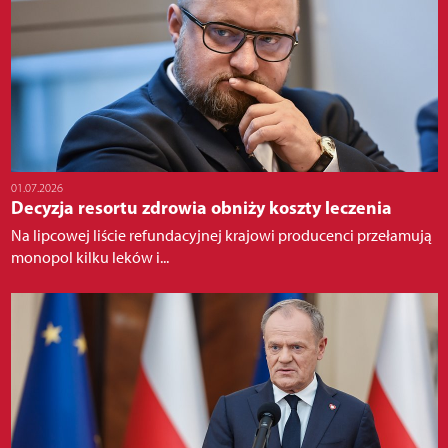
01.07.2026
Decyzja resortu zdrowia obniży koszty leczenia
Na lipcowej liście refundacyjnej krajowi producenci przełamują
monopol kilku leków i...