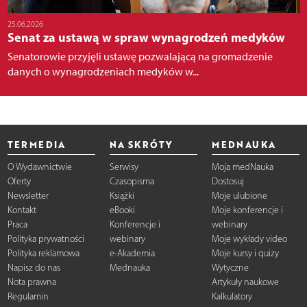
25.06.2026
Senat za ustawą w spraw wynagrodzeń medyków
Senatorowie przyjęli ustawę pozwalającą na gromadzenie
danych o wynagrodzeniach medyków w...
TERMEDIA
NA SKRÓTY
MEDNAUKA
O Wydawnictwie
Serwisy
Moja medNauka
Oferty
Czasopisma
Dostosuj
Newsletter
Książki
Moje ulubione
Kontakt
eBooki
Moje konferencje i
Praca
Konferencje i
webinary
Polityka prywatności
webinary
Moje wykłady video
Polityka reklamowa
e-Akademia
Moje kursy i quizy
Napisz do nas
Mednauka
Wytyczne
Nota prawna
Artykuły naukowe
Regulamin
Kalkulatory