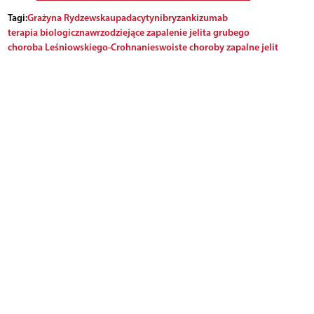
Tagi:
Grażyna Rydzewska
upadacytynib
ryzankizumab
terapia biologiczna
wrzodziejące zapalenie jelita grubego
choroba Leśniowskiego-Crohna
nieswoiste choroby zapalne jelit