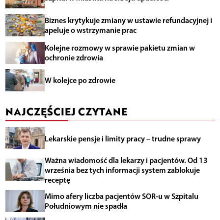
Biznes krytykuje zmiany w ustawie refundacyjnej i
apeluje o wstrzymanie prac
Kolejne rozmowy w sprawie pakietu zmian w
ochronie zdrowia
W kolejce po zdrowie
NAJCZĘŚCIEJ CZYTANE
Lekarskie pensje i limity pracy – trudne sprawy
Ważna wiadomość dla lekarzy i pacjentów. Od 13
września bez tych informacji system zablokuje
receptę
Mimo afery liczba pacjentów SOR-u w Szpitalu
Południowym nie spadła