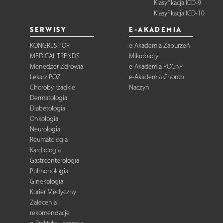
Klasyfikacja ICD-9
Klasyfikacja ICD-10
SERWISY
E-AKADEMIA
KONGRES TOP
e-Akademia Zaburzeń
MEDICAL TRENDS
Mikrobioty
Menedżer Zdrowia
e-Akademia POChP
Lekarz POZ
e-Akademia Chorób
Choroby rzadkie
Naczyń
Dermatologia
Diabetologia
Onkologia
Neurologia
Reumatologia
Kardiologia
Gastroenterologia
Pulmonologia
Ginekologia
Kurier Medyczny
Zalecenia i
rekomendacje