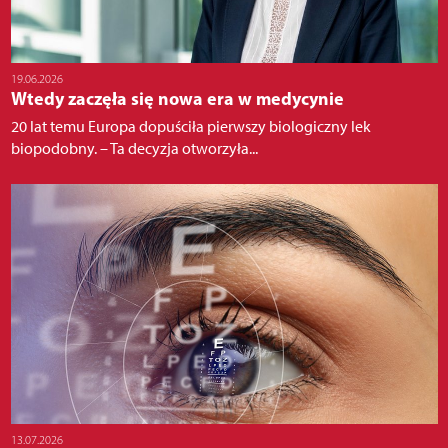
19.06.2026
Wtedy zaczęła się nowa era w medycynie
20 lat temu Europa dopuściła pierwszy biologiczny lek
biopodobny. – Ta decyzja otworzyła...
13.07.2026