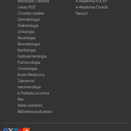
Menedżer Zdrowia
e-Akademia POChP
Lekarz POZ
e-Akademia Chorób
Choroby rzadkie
Naczyń
Dermatologia
Diabetologia
Onkologia
Neurologia
Reumatologia
Kardiologia
Gastroenterologia
Pulmonologia
Ginekologia
Kurier Medyczny
Zalecenia i
rekomendacje
e-Praktyka Leczenia
Ran
Warto wiedzieć
Biblioteka podcastów