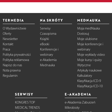
TERMEDIA
NA SKRÓTY
MEDNAUKA
O Wydawnictwie
Serwisy
Moja medNauka
Oferty
Czasopisma
Dostosuj
Newsletter
Książki
Moje ulubione
Kontakt
eBooki
Moje konferencje i
Praca
Konferencje i
webinary
Polityka prywatności
webinary
Moje wykłady video
Polityka reklamowa
e-Akademia
Moje kursy i quizy
Napisz do nas
Mednauka
Wytyczne
Nota prawna
Artykuły naukowe
Regulamin
Kalkulatory
Klasyfikacja ICD-9
Klasyfikacja ICD-10
SERWISY
E-AKADEMIA
KONGRES TOP
e-Akademia Zaburzeń
MEDICAL TRENDS
Mikrobioty