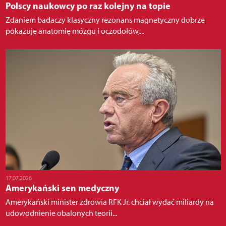
Polscy naukowcy po raz kolejny na topie
Zdaniem badaczy klasyczny rezonans magnetyczny dobrze
pokazuje anatomię mózgu i oczodołów,...
17.07.2026
Amerykański sen medyczny
Amerykański minister zdrowia RFK Jr. chciał wydać miliardy na
udowodnienie obalonych teorii...