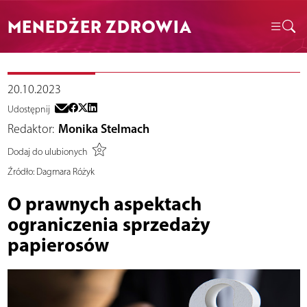
MENEDŻER ZDROWIA
20.10.2023
Udostępnij
Redaktor:
Monika Stelmach
Dodaj do ulubionych
Źródło:
Dagmara Różyk
O prawnych aspektach
ograniczenia sprzedaży
papierosów