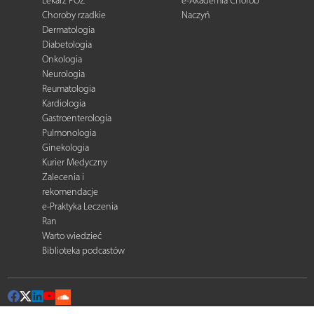
Lekarz POZ
e-Akademia Chorób
Choroby rzadkie
Naczyń
Dermatologia
Diabetologia
Onkologia
Neurologia
Reumatologia
Kardiologia
Gastroenterologia
Pulmonologia
Ginekologia
Kurier Medyczny
Zalecenia i
rekomendacje
e-Praktyka Leczenia
Ran
Warto wiedzieć
Biblioteka podcastów