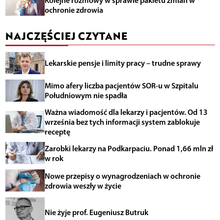
ochronie zdrowia
NAJCZĘŚCIEJ CZYTANE
Lekarskie pensje i limity pracy – trudne sprawy
Mimo afery liczba pacjentów SOR-u w Szpitalu
Południowym nie spadła
Ważna wiadomość dla lekarzy i pacjentów. Od 13
września bez tych informacji system zablokuje
receptę
Zarobki lekarzy na Podkarpaciu. Ponad 1,66 mln zł
w rok
Nowe przepisy o wynagrodzeniach w ochronie
zdrowia weszły w życie
Nie żyje prof. Eugeniusz Butruk