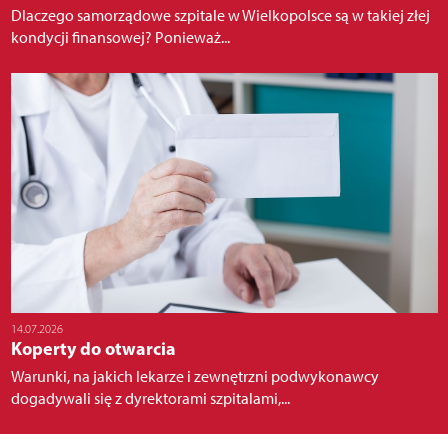
Dlaczego samorządowe szpitale w Wielkopolsce są w takiej złej
kondycji finansowej? Ponieważ...
14.07.2026
Koperty do otwarcia
Warunki, na jakich lekarze i zewnętrzni podwykonawcy
dogadywali się z dyrektorami szpitalami,...