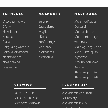
TERMEDIA
NA SKRÓTY
MEDNAUKA
O Wydawnictwie
Serwisy
Moja medNauka
Oferty
Czasopisma
Dostosuj
Newsletter
Książki
Moje ulubione
Kontakt
eBooki
Moje konferencje i
Praca
Konferencje i
webinary
Polityka prywatności
webinary
Moje wykłady video
Polityka reklamowa
e-Akademia
Moje kursy i quizy
Napisz do nas
Mednauka
Wytyczne
Nota prawna
Artykuły naukowe
Regulamin
Kalkulatory
Klasyfikacja ICD-9
Klasyfikacja ICD-10
SERWISY
E-AKADEMIA
KONGRES TOP
e-Akademia Zaburzeń
MEDICAL TRENDS
Mikrobioty
Menedżer Zdrowia
e-Akademia POChP