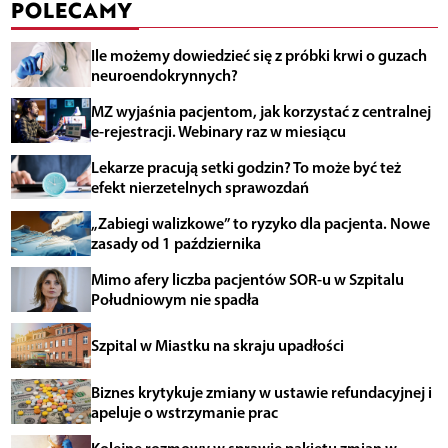
POLECAMY
Ile możemy dowiedzieć się z próbki krwi o guzach
neuroendokrynnych?
MZ wyjaśnia pacjentom, jak korzystać z centralnej
e-rejestracji. Webinary raz w miesiącu
Lekarze pracują setki godzin? To może być też
efekt nierzetelnych sprawozdań
„Zabiegi walizkowe” to ryzyko dla pacjenta. Nowe
zasady od 1 października
Mimo afery liczba pacjentów SOR-u w Szpitalu
Południowym nie spadła
Szpital w Miastku na skraju upadłości
Biznes krytykuje zmiany w ustawie refundacyjnej i
apeluje o wstrzymanie prac
Kolejne rozmowy w sprawie pakietu zmian w