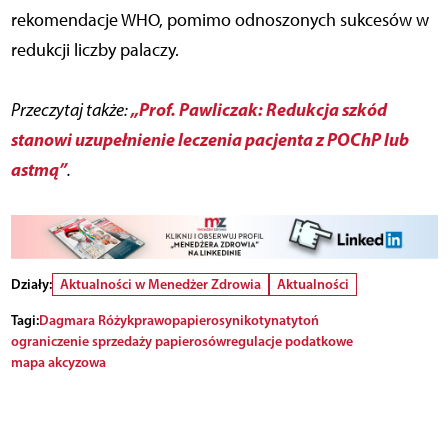
rekomendacje WHO, pomimo odnoszonych sukcesów w
redukcji liczby palaczy.
„Prof. Pawliczak: Redukcja szkód
Przeczytaj także:
stanowi uzupełnienie leczenia pacjenta z POChP lub
astmą”
.
Działy:
Aktualności w Menedżer Zdrowia
Aktualności
Tagi:
Dagmara Różyk
prawo
papierosy
nikotyna
tytoń
ograniczenie sprzedaży papierosów
regulacje podatkowe
mapa akcyzowa