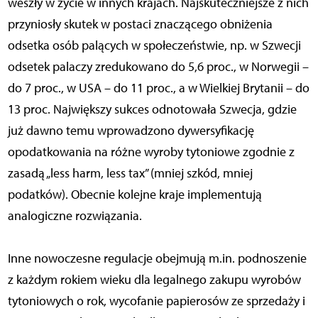
weszły w życie w innych krajach. Najskuteczniejsze z nich
przyniosły skutek w postaci znaczącego obniżenia
odsetka osób palących w społeczeństwie, np. w Szwecji
odsetek palaczy zredukowano do 5,6 proc., w Norwegii –
do 7 proc., w USA – do 11 proc., a w Wielkiej Brytanii – do
13 proc. Największy sukces odnotowała Szwecja, gdzie
już dawno temu wprowadzono dywersyfikację
opodatkowania na różne wyroby tytoniowe zgodnie z
zasadą „less harm, less tax” (mniej szkód, mniej
podatków). Obecnie kolejne kraje implementują
analogiczne rozwiązania.
Inne nowoczesne regulacje obejmują m.in. podnoszenie
z każdym rokiem wieku dla legalnego zakupu wyrobów
tytoniowych o rok, wycofanie papierosów ze sprzedaży i