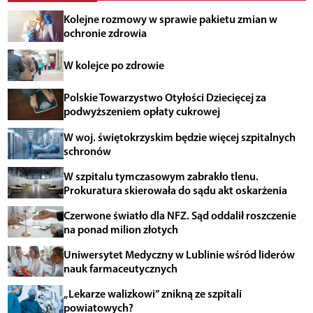
Kolejne rozmowy w sprawie pakietu zmian w
ochronie zdrowia
W kolejce po zdrowie
Polskie Towarzystwo Otyłości Dziecięcej za
podwyższeniem opłaty cukrowej
W woj. świętokrzyskim będzie więcej szpitalnych
schronów
W szpitalu tymczasowym zabrakło tlenu.
Prokuratura skierowała do sądu akt oskarżenia
Czerwone światło dla NFZ. Sąd oddalił roszczenie
na ponad milion złotych
Uniwersytet Medyczny w Lublinie wśród liderów
nauk farmaceutycznych
„Lekarze walizkowi” znikną ze szpitali
powiatowych?