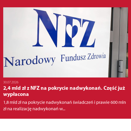
30.07.2026
2,4 mld zł z NFZ na pokrycie nadwykonań. Część już
wypłacona
1,8 mld zł na pokrycie nadwykonań świadczeń i prawie 600 mln
zł na realizację nadwykonań w...