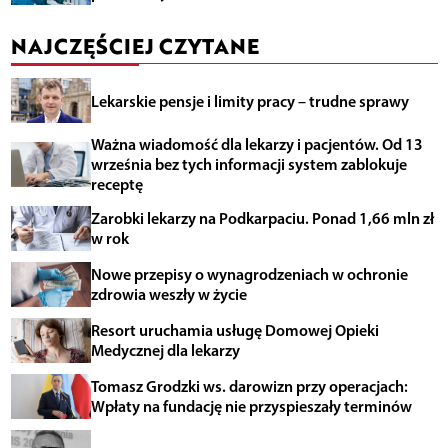
NAJCZĘŚCIEJ CZYTANE
Lekarskie pensje i limity pracy – trudne sprawy
Ważna wiadomość dla lekarzy i pacjentów. Od 13
września bez tych informacji system zablokuje
receptę
Zarobki lekarzy na Podkarpaciu. Ponad 1,66 mln zł
w rok
Nowe przepisy o wynagrodzeniach w ochronie
zdrowia weszły w życie
Resort uruchamia usługę Domowej Opieki
Medycznej dla lekarzy
Tomasz Grodzki ws. darowizn przy operacjach:
Wpłaty na fundację nie przyspieszały terminów