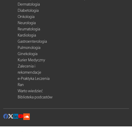
Dermatologia
Diabetologia
Onkologia
Neurologia
Reumatologia
Kardiologia
Gastroenterologia
Pulmonologia
Ginekologia
Kurier Medyczny
Zalecenia i
rekomendacje
e-Praktyka Leczenia
Ran
Warto wiedzieć
Biblioteka podcastów