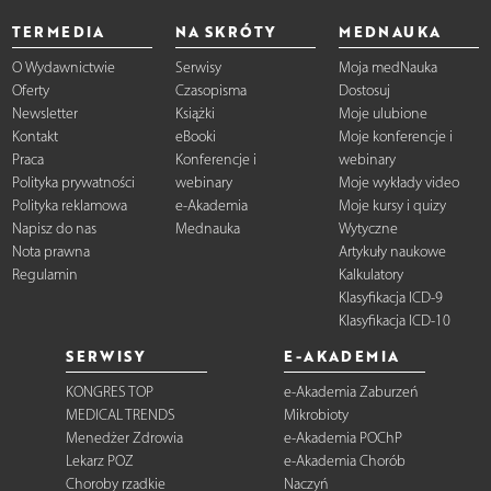
TERMEDIA
NA SKRÓTY
MEDNAUKA
O Wydawnictwie
Serwisy
Moja medNauka
Oferty
Czasopisma
Dostosuj
Newsletter
Książki
Moje ulubione
Kontakt
eBooki
Moje konferencje i
Praca
Konferencje i
webinary
Polityka prywatności
webinary
Moje wykłady video
Polityka reklamowa
e-Akademia
Moje kursy i quizy
Napisz do nas
Mednauka
Wytyczne
Nota prawna
Artykuły naukowe
Regulamin
Kalkulatory
Klasyfikacja ICD-9
Klasyfikacja ICD-10
SERWISY
E-AKADEMIA
KONGRES TOP
e-Akademia Zaburzeń
MEDICAL TRENDS
Mikrobioty
Menedżer Zdrowia
e-Akademia POChP
Lekarz POZ
e-Akademia Chorób
Choroby rzadkie
Naczyń