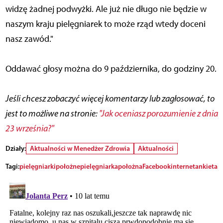
widzę żadnej podwyżki. Ale już nie długo nie będzie w
naszym kraju pielęgniarek to może rząd wtedy doceni
nasz zawód."
Oddawać głosy można do 9 października, do godziny 20.
Jeśli chcesz zobaczyć więcej komentarzy lub zagłosować, to
jest to możliwe na stronie:
"Jak oceniasz porozumienie z dnia
23 września?"
Działy:
Aktualności w Menedżer Zdrowia
Aktualności
Tagi:
pielęgniarki
położne
pielęgniarka
położna
Facebook
internet
ankieta