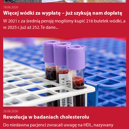
18.06.2026
Więcej wódki za wypłatę – już szykują nam dopłatę
W 2021 r. za średnią pensję mogliśmy kupić 216 butelek wódki, a
w 2025 r. już aż 252. Te dane...
26.06.2026
Rewolucja w badaniach cholesterolu
Do niedawna pacjenci zwracali uwagę na HDL, nazywany