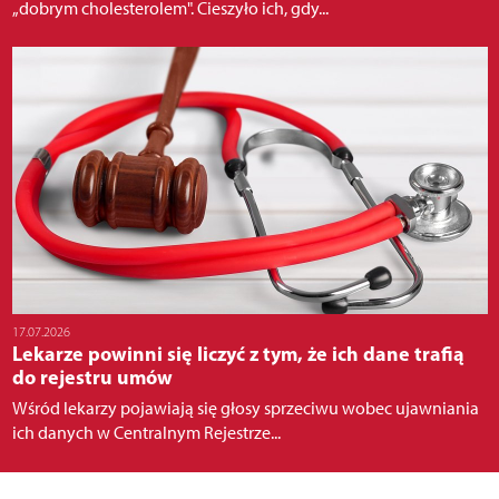
„dobrym cholesterolem". Cieszyło ich, gdy...
17.07.2026
Lekarze powinni się liczyć z tym, że ich dane trafią
do rejestru umów
Wśród lekarzy pojawiają się głosy sprzeciwu wobec ujawniania
ich danych w Centralnym Rejestrze...