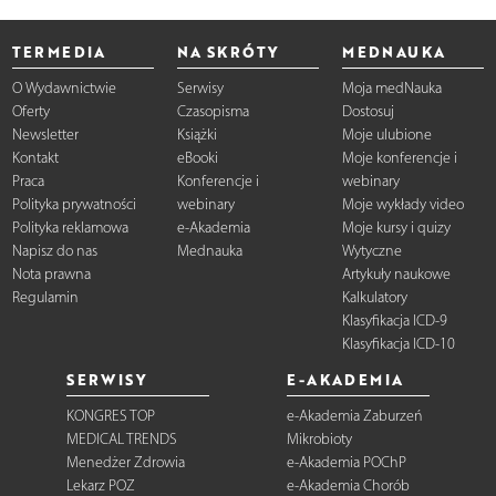
TERMEDIA
NA SKRÓTY
MEDNAUKA
O Wydawnictwie
Serwisy
Moja medNauka
Oferty
Czasopisma
Dostosuj
Newsletter
Książki
Moje ulubione
Kontakt
eBooki
Moje konferencje i
Praca
Konferencje i
webinary
Polityka prywatności
webinary
Moje wykłady video
Polityka reklamowa
e-Akademia
Moje kursy i quizy
Napisz do nas
Mednauka
Wytyczne
Nota prawna
Artykuły naukowe
Regulamin
Kalkulatory
Klasyfikacja ICD-9
Klasyfikacja ICD-10
SERWISY
E-AKADEMIA
KONGRES TOP
e-Akademia Zaburzeń
MEDICAL TRENDS
Mikrobioty
Menedżer Zdrowia
e-Akademia POChP
Lekarz POZ
e-Akademia Chorób