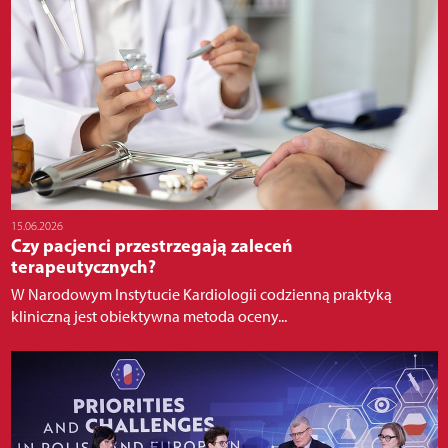
15.06.2026
Czy pacjenci przestrzegają zaleceń
terapeutycznych?
W Narodowym Instytucie Kardiologii codzienną praktyką
kliniczną jest obiektywna metoda oceny...