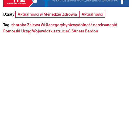
Działy:
Aktualności w Menedżer Zdrowia
Aktualności
Tagi:
choroba Zalewu Wiślanego
ryby
niewydolność nerek
sanepid
Pomorski Urząd Wojewódzki
zatrucie
GIS
Aneta Bardon