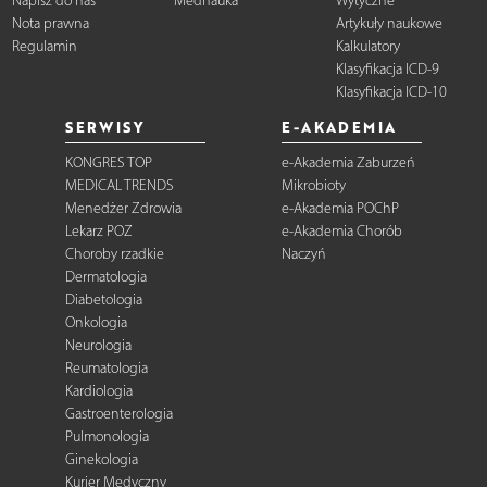
Napisz do nas
Mednauka
Wytyczne
Nota prawna
Artykuły naukowe
Regulamin
Kalkulatory
Klasyfikacja ICD-9
Klasyfikacja ICD-10
SERWISY
E-AKADEMIA
KONGRES TOP
e-Akademia Zaburzeń
MEDICAL TRENDS
Mikrobioty
Menedżer Zdrowia
e-Akademia POChP
Lekarz POZ
e-Akademia Chorób
Choroby rzadkie
Naczyń
Dermatologia
Diabetologia
Onkologia
Neurologia
Reumatologia
Kardiologia
Gastroenterologia
Pulmonologia
Ginekologia
Kurier Medyczny