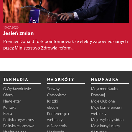
10.07.2026
Jesień zmian
Premier Donald Tusk poinformował, że efekty zapowiedzianych
przez Ministerstwo Zdrowia reform...
TERMEDIA
NA SKRÓTY
MEDNAUKA
O Wydawnictwie
Serwisy
Moja medNauka
Oferty
Czasopisma
Dostosuj
Newsletter
Książki
Moje ulubione
Kontakt
eBooki
Moje konferencje i
Praca
Konferencje i
webinary
Polityka prywatności
webinary
Moje wykłady video
Polityka reklamowa
e-Akademia
Moje kursy i quizy