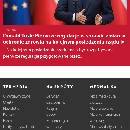
14.07.2026
Donald Tusk: Pierwsze regulacje w sprawie zmian w
ochronie zdrowia na kolejnym posiedzeniu rządu ►
– Na kolejnym posiedzeniu rządu mają być rozpatrywane
pierwsze regulacje przygotowane przez...
TERMEDIA
NA SKRÓTY
MEDNAUKA
O Wydawnictwie
Serwisy
Moja medNauka
Oferty
Czasopisma
Dostosuj
Newsletter
Książki
Moje ulubione
Kontakt
eBooki
Moje konferencje i
Praca
Konferencje i
webinary
Polityka prywatności
webinary
Moje wykłady video