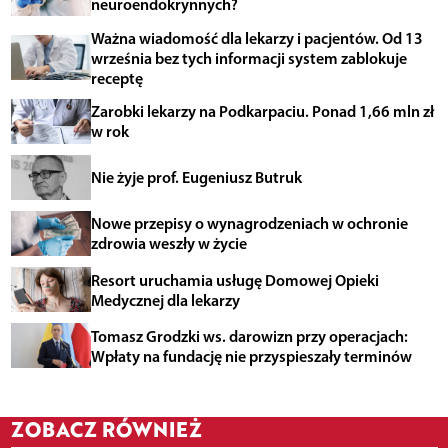
neuroendokrynnych?
Ważna wiadomość dla lekarzy i pacjentów. Od 13
września bez tych informacji system zablokuje
receptę
Zarobki lekarzy na Podkarpaciu. Ponad 1,66 mln zł
w rok
Nie żyje prof. Eugeniusz Butruk
Nowe przepisy o wynagrodzeniach w ochronie
zdrowia weszły w życie
Resort uruchamia usługę Domowej Opieki
Medycznej dla lekarzy
Tomasz Grodzki ws. darowizn przy operacjach:
Wpłaty na fundację nie przyspieszały terminów
ZOBACZ RÓWNIEŻ