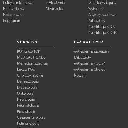
Polityka reklamowa
e-Akademia
Moje kursy i quizy
Napisz do nas
Mednauka
Wytyczne
Nota prawna
Artykuły naukowe
Regulamin
Kalkulatory
Klasyfikacja ICD-9
Klasyfikacja ICD-10
SERWISY
E-AKADEMIA
KONGRES TOP
e-Akademia Zaburzeń
MEDICAL TRENDS
Mikrobioty
Menedżer Zdrowia
e-Akademia POChP
Lekarz POZ
e-Akademia Chorób
Choroby rzadkie
Naczyń
Dermatologia
Diabetologia
Onkologia
Neurologia
Reumatologia
Kardiologia
Gastroenterologia
Pulmonologia