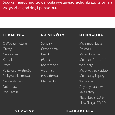
Spółka neurochirurgów mogła wystawiać rachunki szpitalom na
26 tys. zł za godzinę i ponad 300...
TERMEDIA
NA SKRÓTY
MEDNAUKA
O Wydawnictwie
Serwisy
Moja medNauka
Oferty
Czasopisma
Dostosuj
Newsletter
Książki
Moje ulubione
Kontakt
eBooki
Moje konferencje i
Praca
Konferencje i
webinary
Polityka prywatności
webinary
Moje wykłady video
Polityka reklamowa
e-Akademia
Moje kursy i quizy
Napisz do nas
Mednauka
Wytyczne
Nota prawna
Artykuły naukowe
Regulamin
Kalkulatory
Klasyfikacja ICD-9
Klasyfikacja ICD-10
SERWISY
E-AKADEMIA