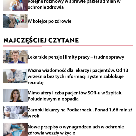
Kolejne rozmowy w sprawie pakietu zmian w
ochronie zdrowia
W kolejce po zdrowie
NAJCZĘŚCIEJ CZYTANE
Lekarskie pensje i limity pracy – trudne sprawy
Ważna wiadomość dla lekarzy i pacjentów. Od 13
września bez tych informacji system zablokuje
receptę
Mimo afery liczba pacjentów SOR-u w Szpitalu
Południowym nie spadła
Zarobki lekarzy na Podkarpaciu. Ponad 1,66 mln zł
w rok
Nowe przepisy o wynagrodzeniach w ochronie
zdrowia weszły w życie