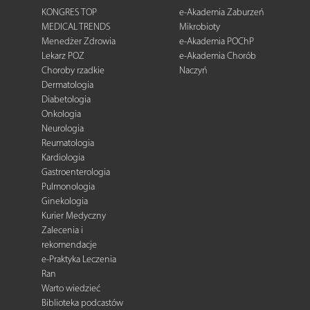
KONGRES TOP
e-Akademia Zaburzeń
MEDICAL TRENDS
Mikrobioty
Menedżer Zdrowia
e-Akademia POChP
Lekarz POZ
e-Akademia Chorób
Choroby rzadkie
Naczyń
Dermatologia
Diabetologia
Onkologia
Neurologia
Reumatologia
Kardiologia
Gastroenterologia
Pulmonologia
Ginekologia
Kurier Medyczny
Zalecenia i
rekomendacje
e-Praktyka Leczenia
Ran
Warto wiedzieć
Biblioteka podcastów