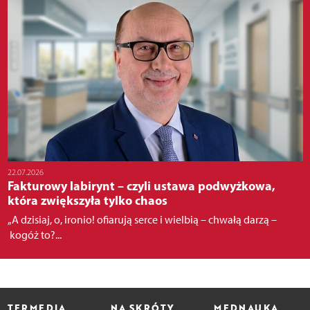
22.07.2026
Fakturowy labirynt – czyli ustawa podwyżkowa,
która zwiększyła tylko chaos
„A dzisiaj, o, ironio! ofiarują serce i wielbią – chwałą darzą –
kogóż to?...
TERMEDIA
NA SKRÓTY
MEDNAUKA