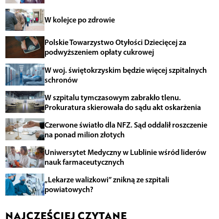
W kolejce po zdrowie
Polskie Towarzystwo Otyłości Dziecięcej za
podwyższeniem opłaty cukrowej
W woj. świętokrzyskim będzie więcej szpitalnych
schronów
W szpitalu tymczasowym zabrakło tlenu.
Prokuratura skierowała do sądu akt oskarżenia
Czerwone światło dla NFZ. Sąd oddalił roszczenie
na ponad milion złotych
Uniwersytet Medyczny w Lublinie wśród liderów
nauk farmaceutycznych
„Lekarze walizkowi” znikną ze szpitali
powiatowych?
NAJCZĘŚCIEJ CZYTANE