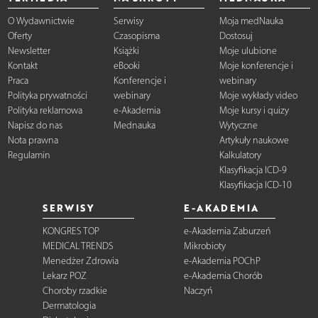
O Wydawnictwie
Serwisy
Moja medNauka
Oferty
Czasopisma
Dostosuj
Newsletter
Książki
Moje ulubione
Kontakt
eBooki
Moje konferencje i
Praca
Konferencje i
webinary
Polityka prywatności
webinary
Moje wykłady video
Polityka reklamowa
e-Akademia
Moje kursy i quizy
Napisz do nas
Mednauka
Wytyczne
Nota prawna
Artykuły naukowe
Regulamin
Kalkulatory
Klasyfikacja ICD-9
Klasyfikacja ICD-10
SERWISY
E-AKADEMIA
KONGRES TOP
e-Akademia Zaburzeń
MEDICAL TRENDS
Mikrobioty
Menedżer Zdrowia
e-Akademia POChP
Lekarz POZ
e-Akademia Chorób
Choroby rzadkie
Naczyń
Dermatologia