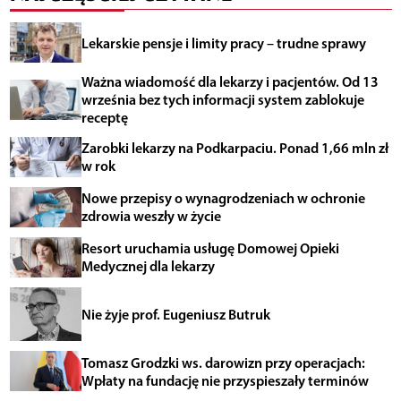
Lekarskie pensje i limity pracy – trudne sprawy
Ważna wiadomość dla lekarzy i pacjentów. Od 13
września bez tych informacji system zablokuje
receptę
Zarobki lekarzy na Podkarpaciu. Ponad 1,66 mln zł
w rok
Nowe przepisy o wynagrodzeniach w ochronie
zdrowia weszły w życie
Resort uruchamia usługę Domowej Opieki
Medycznej dla lekarzy
Nie żyje prof. Eugeniusz Butruk
Tomasz Grodzki ws. darowizn przy operacjach:
Wpłaty na fundację nie przyspieszały terminów