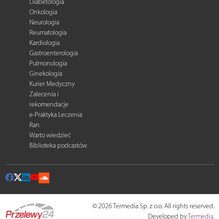
Diabetologia
Onkologia
Neurologia
Reumatologia
Kardiologia
Gastroenterologia
Pulmonologia
Ginekologia
Kurier Medyczny
Zalecenia i
rekomendacje
e-Praktyka Leczenia
Ran
Warto wiedzieć
Biblioteka podcastów
© 2026 Termedia Sp. z o.o. All rights reserved.
Developed by
Termedia
.