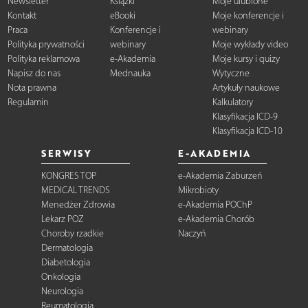
Newsletter
Książki
Moje ulubione
Kontakt
eBooki
Moje konferencje i
Praca
Konferencje i
webinary
Polityka prywatności
webinary
Moje wykłady video
Polityka reklamowa
e-Akademia
Moje kursy i quizy
Napisz do nas
Mednauka
Wytyczne
Nota prawna
Artykuły naukowe
Regulamin
Kalkulatory
Klasyfikacja ICD-9
Klasyfikacja ICD-10
SERWISY
E-AKADEMIA
KONGRES TOP
e-Akademia Zaburzeń
MEDICAL TRENDS
Mikrobioty
Menedżer Zdrowia
e-Akademia POChP
Lekarz POZ
e-Akademia Chorób
Choroby rzadkie
Naczyń
Dermatologia
Diabetologia
Onkologia
Neurologia
Reumatologia