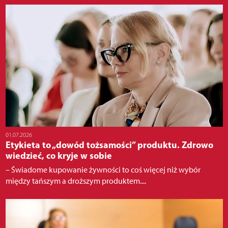
01.07.2026
Etykieta to „dowód tożsamości” produktu. Zdrowo
wiedzieć, co kryje w sobie
– Świadome kupowanie żywności to coś więcej niż wybór
między tańszym a droższym produktem....