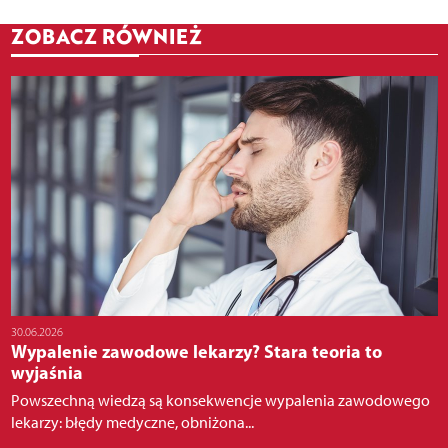
ZOBACZ RÓWNIEŻ
30.06.2026
Wypalenie zawodowe lekarzy? Stara teoria to
wyjaśnia
Powszechną wiedzą są konsekwencje wypalenia zawodowego
lekarzy: błędy medyczne, obniżona...