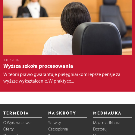
13.07.2026
Wyższa szkoła procesowania
W teorii prawo gwarantuje pielęgniarkom lepsze pensje za
wyższe wykształcenie. W praktyce...
TERMEDIA
NA SKRÓTY
MEDNAUKA
O Wydawnictwie
Serwisy
Moja medNauka
Oferty
Czasopisma
Dostosuj