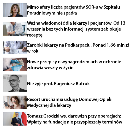
Mimo afery liczba pacjentów SOR-u w Szpitalu
Południowym nie spadła
Ważna wiadomość dla lekarzy i pacjentów. Od 13
września bez tych informacji system zablokuje
receptę
Zarobki lekarzy na Podkarpaciu. Ponad 1,66 mln zł
w rok
Nowe przepisy o wynagrodzeniach w ochronie
zdrowia weszły w życie
Nie żyje prof. Eugeniusz Butruk
Resort uruchamia usługę Domowej Opieki
Medycznej dla lekarzy
Tomasz Grodzki ws. darowizn przy operacjach:
Wpłaty na fundację nie przyspieszały terminów