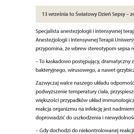
13 września to Światowy Dzień Sepsy – z
Specjalista anestezjologii i intensywnej tera
Anestezjologii i Intensywnej Terapii Uniwe
przypomina, że wbrew stereotypom sepsa ni
– To kaskadowo postępujący, dramatyczny z
bakteryjnego, wirusowego, a nawet grzybicz
Zazwyczaj walce naszego układu odporności
podwyższenie temperatury ciała, przyspiesze
większości przypadków układ immunologiczn
reakcja organizmu na infekcję jest nadmiern
doprowadzić do uszkodzenia i niewydolnośc
– Gdy dochodzi do niekontrolowanej reakcji 