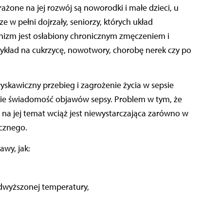
żone na jej rozwój są noworodki i małe dzieci, u
e w pełni dojrzały, seniorzy, których układ
ganizm jest osłabiony chronicznym zmęczeniem i
zykład na cukrzycę, nowotwory, chorobę nerek czy po
łyskawiczny przebieg i zagrożenie życia w sepsie
idzie świadomość objawów sepsy. Problem w tym, że
 na jej temat wciąż jest niewystarczająca zarówno w
ycznego.
wy, jak:
odwyższonej temperatury,