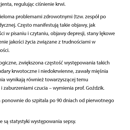
ta, regulując ciśnienie krwi.
 wieloma problemami zdrowotnymi (tzw. zespół po
ycznej. Często manifestują takie objawy, jak
 w pisaniu i czytaniu, objawy depresji, stany lękowe
enie jakości życia związane z trudnościami w
ści.
giczne, zwiększona częstość występowania takich
udary krwotoczne i niedokrwienne, zawały mięśnia
nia wynikają również towarzyszącej temu
j i zaburzeniami czucia – wymienia prof. Goździk.
fia ponownie do szpitala po 90 dniach od pierwotnego
e są statystyki występowania sepsy.