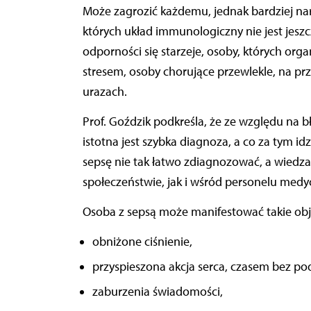
Może zagrozić każdemu, jednak bardziej nara
których układ immunologiczny nie jest jeszcz
odporności się starzeje, osoby, których or
stresem, osoby chorujące przewlekle, na pr
urazach.
Prof. Goździk podkreśla, że ze względu na b
istotna jest szybka diagnoza, a co za tym 
sepsę nie tak łatwo zdiagnozować, a wiedza
społeczeństwie, jak i wśród personelu med
Osoba z sepsą może manifestować takie obja
obniżone ciśnienie,
przyspieszona akcja serca, czasem bez p
zaburzenia świadomości,