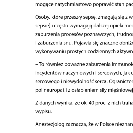
mogące natychmiastowo poprawić stan pacjen
Osoby, które przeszły sepsę, zmagają się z
sepsie) i często wymagają dalszej opieki med
zaburzenia procesów poznawczych, trudności
i zaburzenia snu. Pojawia się znaczne obniż
wykonywaniu prostych codziennych aktywno
– To również poważne zaburzenia immunolo
incydentów naczyniowych i sercowych, jak 
sercowego i niewydolność serca. Ogranicze
polineuropatii z osłabieniem siły mięśniowe
Z danych wynika, że ok. 40 proc. z nich tra
wypisu.
Anestezjolog zaznacza, że w Polsce nieznan