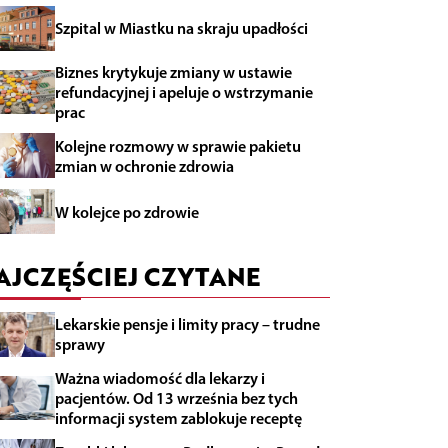
Szpital w Miastku na skraju upadłości
Biznes krytykuje zmiany w ustawie
refundacyjnej i apeluje o wstrzymanie
prac
Kolejne rozmowy w sprawie pakietu
zmian w ochronie zdrowia
W kolejce po zdrowie
AJCZĘŚCIEJ CZYTANE
Lekarskie pensje i limity pracy – trudne
sprawy
Ważna wiadomość dla lekarzy i
pacjentów. Od 13 września bez tych
informacji system zablokuje receptę