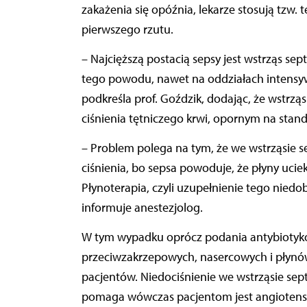
zakażenia się opóźnia, lekarze stosują tzw. t
pierwszego rzutu.
– Najcięższą postacią sepsy jest wstrząs se
tego powodu, nawet na oddziałach intensywn
podkreśla prof. Goździk, dodając, że wstrzą
ciśnienia tętniczego krwi, opornym na stan
– Problem polega na tym, że we wstrząsie 
ciśnienia, bo sepsa powoduje, że płyny ucie
Płynoterapia, czyli uzupełnienie tego niedo
informuje anestezjolog.
W tym wypadku oprócz podania antybiotykó
przeciwzakrzepowych, nasercowych i płynów 
pacjentów. Niedociśnienie we wstrząsie sep
pomaga wówczas pacjentom jest angiotensyn