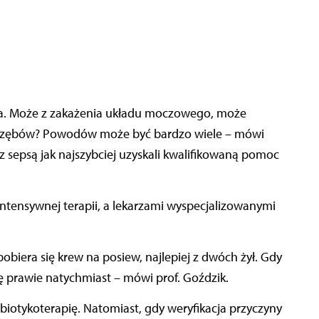
ła. Może z zakażenia układu moczowego, może
ych zębów? Powodów może być bardzo wiele – mówi
 z sepsą jak najszybciej uzyskali kwalifikowaną pomoc
 intensywnej terapii, a lekarzami wyspecjalizowanymi
obiera się krew na posiew, najlepiej z dwóch żył. Gdy
ę prawie natychmiast – mówi prof. Goździk.
otykoterapię. Natomiast, gdy weryfikacja przyczyny