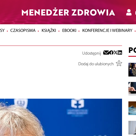
MENEDŻER ZDROWIA
SY
CZASOPISMA
KSIĄŻKI
EBOOKI
KONFERENCJE I WEBINARY
P
Udostępnij
Dodaj do ulubionych