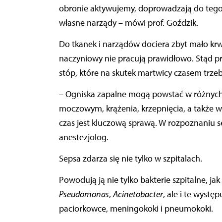
obronie aktywujemy, doprowadzają do teg
własne narządy – mówi prof. Goździk.
Do tkanek i narządów dociera zbyt mało krwi
naczyniowy nie pracują prawidłowo. Stąd pr
stóp, które na skutek martwicy czasem trz
– Ogniska zapalne mogą powstać w różnych
moczowym, krążenia, krzepnięcia, a także w
czas jest kluczową sprawą. W rozpoznaniu se
anestezjolog.
Sepsa zdarza się nie tylko w szpitalach.
Powodują ją nie tylko bakterie szpitalne, ja
Pseudomonas
,
Acinetobacter
, ale i te wyst
paciorkowce, meningokoki i pneumokoki.