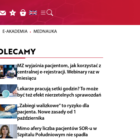
E-AKADEMIA
MEDNAUKA
OLECAMY
MZ wyjaśnia pacjentom, jak korzystać z
centralnej e-rejestracji. Webinary raz w
miesiącu
Lekarze pracują setki godzin? To może
być też efekt nierzetelnych sprawozdań
„Zabiegi walizkowe” to ryzyko dla
pacjenta. Nowe zasady od 1
października
Mimo afery liczba pacjentów SOR-u w
Szpitalu Południowym nie spadła