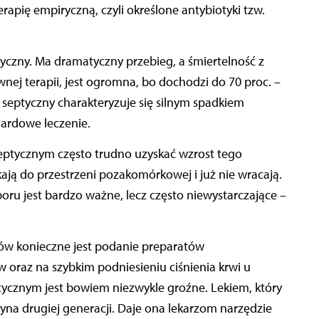
erapię empiryczną, czyli określone antybiotyki tzw.
ptyczny. Ma dramatyczny przebieg, a śmiertelność z
ej terapii, jest ogromna, bo dochodzi do 70 proc. –
s septyczny charakteryzuje się silnym spadkiem
dardowe leczenie.
septycznym często trudno uzyskać wzrost tego
kają do przestrzeni pozakomórkowej i już nie wracają.
boru jest bardzo ważne, lecz często niewystarczające –
w konieczne jest podanie preparatów
oraz na szybkim podniesieniu ciśnienia krwi u
tycznym jest bowiem niezwykle groźne. Lekiem, który
a drugiej generacji. Daje ona lekarzom narzędzie