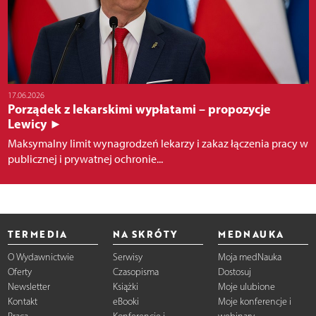
17.06.2026
Porządek z lekarskimi wypłatami – propozycje
Lewicy ►
Maksymalny limit wynagrodzeń lekarzy i zakaz łączenia pracy w
publicznej i prywatnej ochronie...
TERMEDIA
NA SKRÓTY
MEDNAUKA
O Wydawnictwie
Serwisy
Moja medNauka
Oferty
Czasopisma
Dostosuj
Newsletter
Książki
Moje ulubione
Kontakt
eBooki
Moje konferencje i