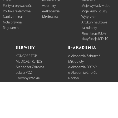
Praca
Konferencje i
webinary
Polityka prywatności
webinary
Moje wykłady video
Polityka reklamowa
e-Akademia
Moje kursy i quizy
Napisz do nas
Mednauka
Wytyczne
Nota prawna
Artykuły naukowe
Regulamin
Kalkulatory
Klasyfikacja ICD-9
Klasyfikacja ICD-10
SERWISY
E-AKADEMIA
KONGRES TOP
e-Akademia Zaburzeń
MEDICAL TRENDS
Mikrobioty
Menedżer Zdrowia
e-Akademia POChP
Lekarz POZ
e-Akademia Chorób
Choroby rzadkie
Naczyń
Dermatologia
Diabetologia
Onkologia
Neurologia
Reumatologia
Kardiologia
Gastroenterologia