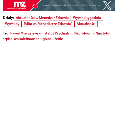
Działy:
Aktualności w Menedżer Zdrowia
Wywiad tygodnia
Wywiady
Tylko w „Menedżerze Zdrowia”
Aktualności
Tagi:
Paweł Mierzejewski
Instytut Psychiatrii i Neurologii
IPiN
instytut
szpital
szpitale
finanse
długi
zadłużenie