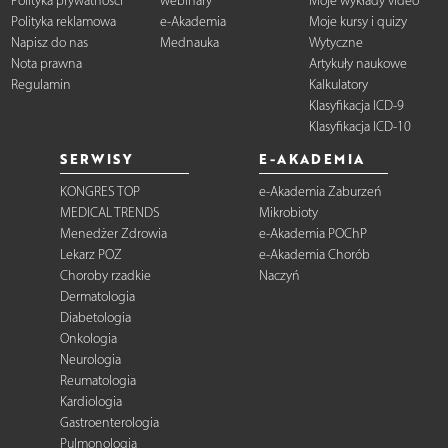
Polityka prywatności
webinary
Moje wykłady video
Polityka reklamowa
e-Akademia
Moje kursy i quizy
Napisz do nas
Mednauka
Wytyczne
Nota prawna
Artykuły naukowe
Regulamin
Kalkulatory
Klasyfikacja ICD-9
Klasyfikacja ICD-10
SERWISY
E-AKADEMIA
KONGRES TOP
e-Akademia Zaburzeń
MEDICAL TRENDS
Mikrobioty
Menedżer Zdrowia
e-Akademia POChP
Lekarz POZ
e-Akademia Chorób
Choroby rzadkie
Naczyń
Dermatologia
Diabetologia
Onkologia
Neurologia
Reumatologia
Kardiologia
Gastroenterologia
Pulmonologia