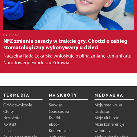
03.08.2026
NFZ zmienia zasady w trakcie gry. Chodzi o zabieg
stomatologiczny wykonywany u dzieci
Naczelna Rada Lekarska wnioskuje o pilną zmianę komunikatu
Narodowego Funduszu Zdrowia...
TERMEDIA
NA SKRÓTY
MEDNAUKA
O Wydawnictwie
Serwisy
Moja medNauka
Oferty
Czasopisma
Dostosuj
Newsletter
Książki
Moje ulubione
Kontakt
eBooki
Moje konferencje i
Praca
Konferencje i
webinary