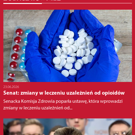
23.06.2026
Senat: zmiany w leczeniu uzależnień od opioidów
Senacka Komisja Zdrowia poparła ustawę, która wprowadzi
zmiany w leczeniu uzależnień od...