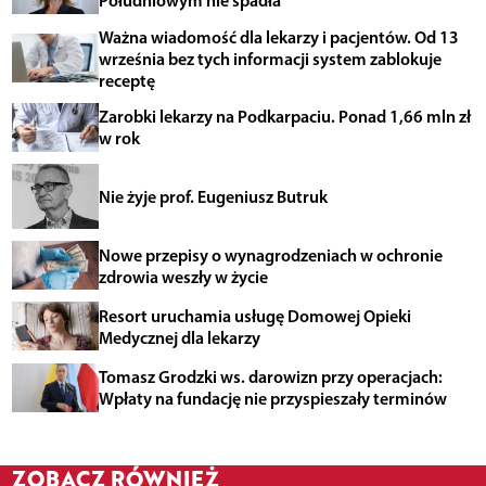
Południowym nie spadła
Ważna wiadomość dla lekarzy i pacjentów. Od 13
września bez tych informacji system zablokuje
receptę
Zarobki lekarzy na Podkarpaciu. Ponad 1,66 mln zł
w rok
Nie żyje prof. Eugeniusz Butruk
Nowe przepisy o wynagrodzeniach w ochronie
zdrowia weszły w życie
Resort uruchamia usługę Domowej Opieki
Medycznej dla lekarzy
Tomasz Grodzki ws. darowizn przy operacjach:
Wpłaty na fundację nie przyspieszały terminów
ZOBACZ RÓWNIEŻ