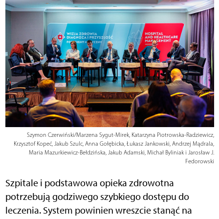
Szymon Czerwiński/Marzena Sygut-Mirek, Katarzyna Piotrowska-Radziewicz,
Krzysztof Kopeć, Jakub Szulc, Anna Gołębicka, Łukasz Jankowski, Andrzej Mądrala,
Maria Mazurkiewicz-Bełdzińska, Jakub Adamski, Michał Byliniak i Jarosław J.
Fedorowski
Szpitale i podstawowa opieka zdrowotna
potrzebują godziwego szybkiego dostępu do
leczenia. System powinien wreszcie stanąć na