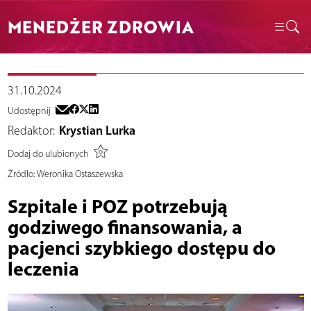
MENEDŻER ZDROWIA
31.10.2024
Udostępnij
Redaktor:
Krystian Lurka
Dodaj do ulubionych
Źródło:
Weronika Ostaszewska
Szpitale i POZ potrzebują
godziwego finansowania, a
pacjenci szybkiego dostępu do
leczenia