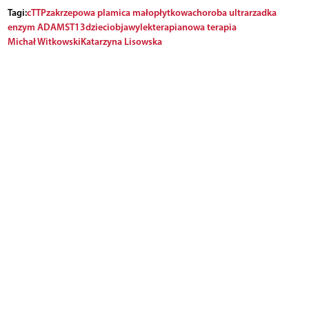
Tagi:
cTTP
zakrzepowa plamica małopłytkowa
choroba ultrarzadka
enzym ADAMST13
dzieci
objawy
lek
terapia
nowa terapia
Michał Witkowski
Katarzyna Lisowska