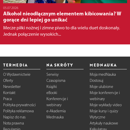
05.07.2026
Alkohol nieodłącznym elementem kibicowania? W
gorące dni lepiej go unikać
Mecze piłki nożnej i zimne piwo to dla wielu duet doskonały.
Jednak połączenie wysokich...
TERMEDIA
NA SKRÓTY
MEDNAUKA
O Wydawnictwie
Serwisy
Moja medNauka
Oferty
Czasopisma
Dostosuj
Newsletter
Książki
Moje ulubione
Kontakt
eBooki
Moje konferencje i
Praca
Konferencje i
webinary
Polityka prywatności
webinary
Moje wykłady video
Polityka reklamowa
e-Akademia
Moje kursy i quizy
Napisz do nas
Mednauka
Wytyczne
Nota prawna
Artykuły naukowe
Regulamin
Kalkulatory