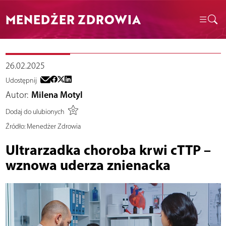
MENEDŻER ZDROWIA
26.02.2025
Udostępnij
Autor:
Milena Motyl
Dodaj do ulubionych
Źródło:
Menedżer Zdrowia
Ultrarzadka choroba krwi cTTP –
wznowa uderza znienacka