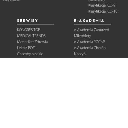
Klasyfikacja ICD-9
Klasyfikacja ICD-10
SERWISY
E-AKADEMIA
KONGRES TOP
e-Akademia Zaburzeń
MEDICAL TRENDS
Mikrobioty
Menedżer Zdrowia
e-Akademia POChP
Lekarz POZ
e-Akademia Chorób
Choroby rzadkie
Naczyń
Dermatologia
Diabetologia
Onkologia
Neurologia
Reumatologia
Kardiologia
Gastroenterologia
Pulmonologia
Ginekologia
Kurier Medyczny
Zalecenia i
rekomendacje