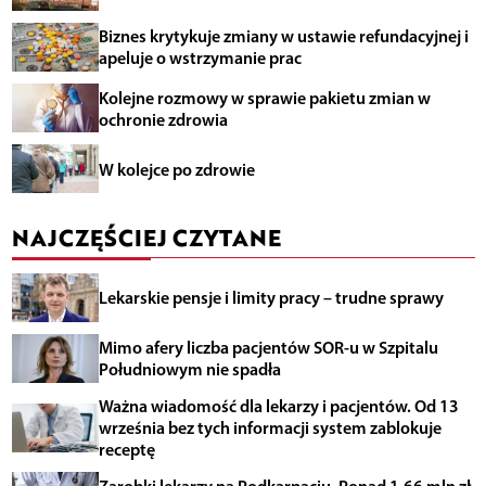
Biznes krytykuje zmiany w ustawie refundacyjnej i
apeluje o wstrzymanie prac
Kolejne rozmowy w sprawie pakietu zmian w
ochronie zdrowia
W kolejce po zdrowie
NAJCZĘŚCIEJ CZYTANE
Lekarskie pensje i limity pracy – trudne sprawy
Mimo afery liczba pacjentów SOR-u w Szpitalu
Południowym nie spadła
Ważna wiadomość dla lekarzy i pacjentów. Od 13
września bez tych informacji system zablokuje
receptę
Zarobki lekarzy na Podkarpaciu. Ponad 1,66 mln zł