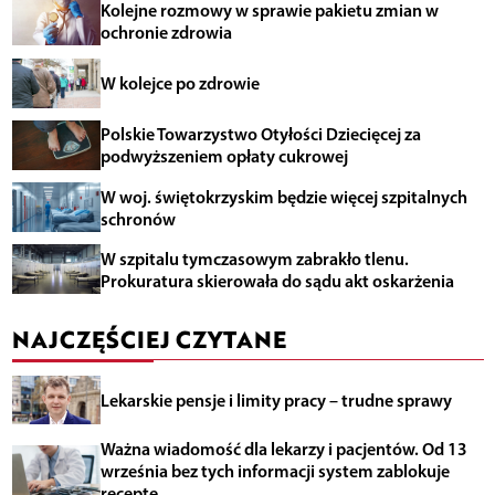
Kolejne rozmowy w sprawie pakietu zmian w
ochronie zdrowia
W kolejce po zdrowie
Polskie Towarzystwo Otyłości Dziecięcej za
podwyższeniem opłaty cukrowej
W woj. świętokrzyskim będzie więcej szpitalnych
schronów
W szpitalu tymczasowym zabrakło tlenu.
Prokuratura skierowała do sądu akt oskarżenia
NAJCZĘŚCIEJ CZYTANE
Lekarskie pensje i limity pracy – trudne sprawy
Ważna wiadomość dla lekarzy i pacjentów. Od 13
września bez tych informacji system zablokuje
receptę