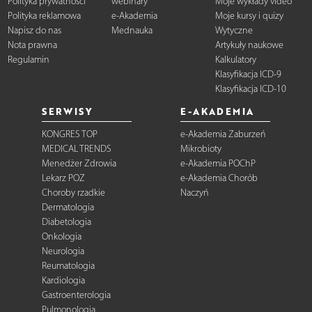
Polityka prywatności
webinary
Moje wykłady video
Polityka reklamowa
e-Akademia
Moje kursy i quizy
Napisz do nas
Mednauka
Wytyczne
Nota prawna
Artykuły naukowe
Regulamin
Kalkulatory
Klasyfikacja ICD-9
Klasyfikacja ICD-10
SERWISY
E-AKADEMIA
KONGRES TOP
e-Akademia Zaburzeń
MEDICAL TRENDS
Mikrobioty
Menedżer Zdrowia
e-Akademia POChP
Lekarz POZ
e-Akademia Chorób
Choroby rzadkie
Naczyń
Dermatologia
Diabetologia
Onkologia
Neurologia
Reumatologia
Kardiologia
Gastroenterologia
Pulmonologia