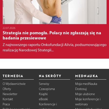
22.07.2026
Strategia nie pomogła. Polacy nie zgłaszają się na
badania przesiewowe
Z najnowszego raportu Onkofundacji Alivia, podsumowującego
realizację Narodowej Strategii...
TERMEDIA
NA SKRÓTY
MEDNAUKA
O Wydawnictwie
Serwisy
Moja medNauka
Oferty
Czasopisma
Dostosuj
Newsletter
Książki
Moje ulubione
Kontakt
eBooki
Moje konferencje i
Praca
Konferencje i
webinary