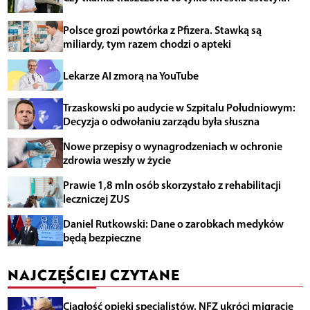
Polsce grozi powtórka z Pfizera. Stawką są
miliardy, tym razem chodzi o apteki
Lekarze AI zmorą na YouTube
Trzaskowski po audycie w Szpitalu Południowym:
Decyzja o odwołaniu zarządu była słuszna
Nowe przepisy o wynagrodzeniach w ochronie
zdrowia weszły w życie
Prawie 1,8 mln osób skorzystało z rehabilitacji
leczniczej ZUS
Daniel Rutkowski: Dane o zarobkach medyków
będą bezpieczne
NAJCZĘŚCIEJ CZYTANE
Ciągłość opieki specjalistów. NFZ ukróci migrację