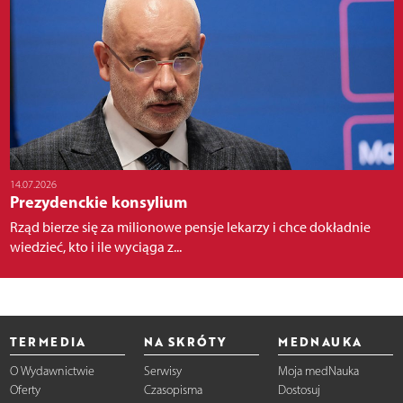
14.07.2026
Prezydenckie konsylium
Rząd bierze się za milionowe pensje lekarzy i chce dokładnie
wiedzieć, kto i ile wyciąga z...
TERMEDIA
NA SKRÓTY
MEDNAUKA
O Wydawnictwie
Serwisy
Moja medNauka
Oferty
Czasopisma
Dostosuj