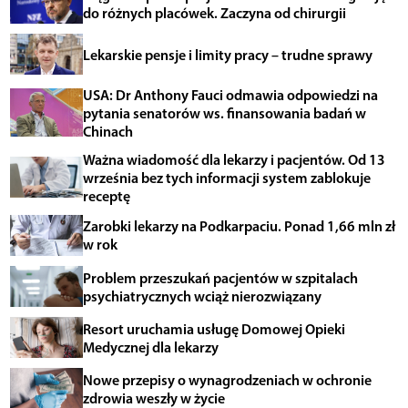
do różnych placówek. Zaczyna od chirurgii
Lekarskie pensje i limity pracy – trudne sprawy
USA: Dr Anthony Fauci odmawia odpowiedzi na
pytania senatorów ws. finansowania badań w
Chinach
Ważna wiadomość dla lekarzy i pacjentów. Od 13
września bez tych informacji system zablokuje
receptę
Zarobki lekarzy na Podkarpaciu. Ponad 1,66 mln zł
w rok
Problem przeszukań pacjentów w szpitalach
psychiatrycznych wciąż nierozwiązany
Resort uruchamia usługę Domowej Opieki
Medycznej dla lekarzy
Nowe przepisy o wynagrodzeniach w ochronie
zdrowia weszły w życie