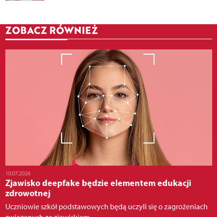
ZOBACZ RÓWNIEŻ
10.07.2026
Zjawisko deepfake będzie elementem edukacji
zdrowotnej
Uczniowie szkół podstawowych będą uczyli się o zagrożeniach