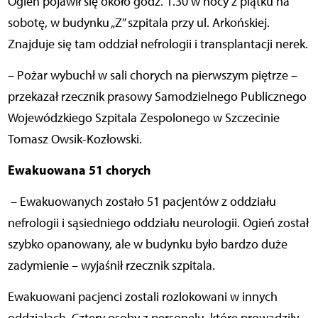
Ogień pojawił się około godz. 1.30 w nocy z piątku na
sobotę, w budynku „Z” szpitala przy ul. Arkońskiej.
Znajduje się tam oddział nefrologii i transplantacji nerek.
– Pożar wybuchł w sali chorych na pierwszym piętrze –
przekazał rzecznik prasowy Samodzielnego Publicznego
Wojewódzkiego Szpitala Zespolonego w Szczecinie
Tomasz Owsik-Kozłowski.
Ewakuowana 51 chorych
– Ewakuowanych zostało 51 pacjentów z oddziału
nefrologii i sąsiedniego oddziału neurologii. Ogień został
szybko opanowany, ale w budynku było bardzo duże
zadymienie – wyjaśnił rzecznik szpitala.
Ewakuowani pacjenci zostali rozlokowani w innych