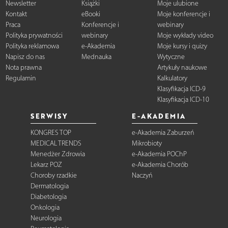
Newsletter
Książki
Moje ulubione
Kontakt
eBooki
Moje konferencje i
Praca
Konferencje i
webinary
Polityka prywatności
webinary
Moje wykłady video
Polityka reklamowa
e-Akademia
Moje kursy i quizy
Napisz do nas
Mednauka
Wytyczne
Nota prawna
Artykuły naukowe
Regulamin
Kalkulatory
Klasyfikacja ICD-9
Klasyfikacja ICD-10
SERWISY
E-AKADEMIA
KONGRES TOP
e-Akademia Zaburzeń
MEDICAL TRENDS
Mikrobioty
Menedżer Zdrowia
e-Akademia POChP
Lekarz POZ
e-Akademia Chorób
Choroby rzadkie
Naczyń
Dermatologia
Diabetologia
Onkologia
Neurologia