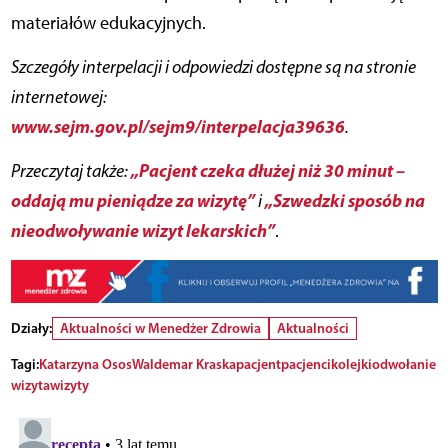
materiałów edukacyjnych.
Szczegóły interpelacji i odpowiedzi dostępne są na stronie
internetowej:
www.sejm.gov.pl/sejm9/interpelacja39636
.
„Pacjent czeka dłużej niż 30 minut –
Przeczytaj także:
oddają mu pieniądze za wizytę”
„Szwedzki sposób na
i
nieodwoływanie wizyt lekarskich”
.
Działy:
Aktualności w Menedżer Zdrowia
Aktualności
Tagi:
Katarzyna Osos
Waldemar Kraska
pacjent
pacjenci
kolejki
odwołanie
wizyta
wizyty