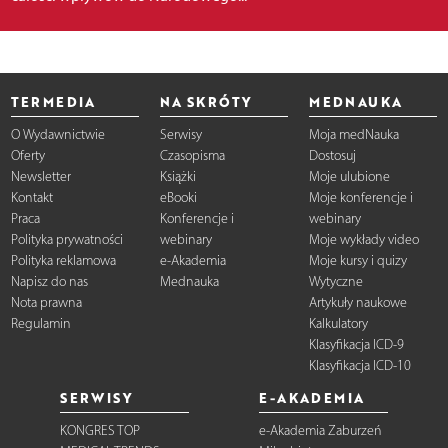
TERMEDIA
NA SKRÓTY
MEDNAUKA
O Wydawnictwie
Serwisy
Moja medNauka
Oferty
Czasopisma
Dostosuj
Newsletter
Książki
Moje ulubione
Kontakt
eBooki
Moje konferencje i
Praca
Konferencje i
webinary
Polityka prywatności
webinary
Moje wykłady video
Polityka reklamowa
e-Akademia
Moje kursy i quizy
Napisz do nas
Mednauka
Wytyczne
Nota prawna
Artykuły naukowe
Regulamin
Kalkulatory
Klasyfikacja ICD-9
Klasyfikacja ICD-10
SERWISY
E-AKADEMIA
KONGRES TOP
e-Akademia Zaburzeń