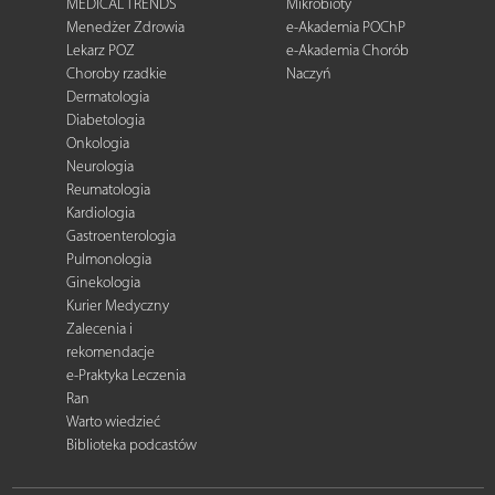
MEDICAL TRENDS
Mikrobioty
Menedżer Zdrowia
e-Akademia POChP
Lekarz POZ
e-Akademia Chorób
Choroby rzadkie
Naczyń
Dermatologia
Diabetologia
Onkologia
Neurologia
Reumatologia
Kardiologia
Gastroenterologia
Pulmonologia
Ginekologia
Kurier Medyczny
Zalecenia i
rekomendacje
e-Praktyka Leczenia
Ran
Warto wiedzieć
Biblioteka podcastów