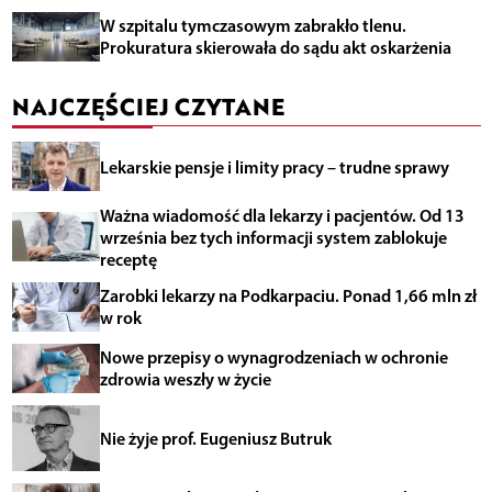
W szpitalu tymczasowym zabrakło tlenu.
Prokuratura skierowała do sądu akt oskarżenia
NAJCZĘŚCIEJ CZYTANE
Lekarskie pensje i limity pracy – trudne sprawy
Ważna wiadomość dla lekarzy i pacjentów. Od 13
września bez tych informacji system zablokuje
receptę
Zarobki lekarzy na Podkarpaciu. Ponad 1,66 mln zł
w rok
Nowe przepisy o wynagrodzeniach w ochronie
zdrowia weszły w życie
Nie żyje prof. Eugeniusz Butruk