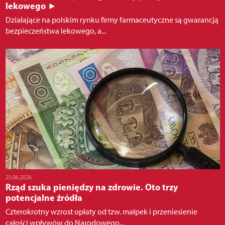
lekowego ►
Działające na polskim rynku firmy farmaceutyczne są gwarancją
bezpieczeństwa lekowego, a...
25.06.2026
Rząd szuka pieniędzy na zdrowie. Oto trzy
potencjalne źródła
Czterokrotny wzrost opłaty od tzw. małpek i przeniesienie
całości wpływów do Narodowego...