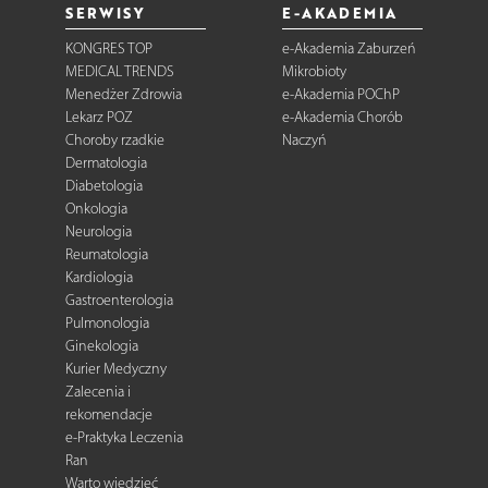
SERWISY
E-AKADEMIA
KONGRES TOP
e-Akademia Zaburzeń
MEDICAL TRENDS
Mikrobioty
Menedżer Zdrowia
e-Akademia POChP
Lekarz POZ
e-Akademia Chorób
Choroby rzadkie
Naczyń
Dermatologia
Diabetologia
Onkologia
Neurologia
Reumatologia
Kardiologia
Gastroenterologia
Pulmonologia
Ginekologia
Kurier Medyczny
Zalecenia i
rekomendacje
e-Praktyka Leczenia
Ran
Warto wiedzieć