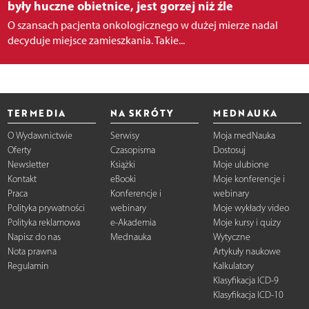
były huczne obietnice, jest gorzej niż źle
O szansach pacjenta onkologicznego w dużej mierze nadal
decyduje miejsce zamieszkania. Takie...
TERMEDIA
NA SKRÓTY
MEDNAUKA
O Wydawnictwie
Serwisy
Moja medNauka
Oferty
Czasopisma
Dostosuj
Newsletter
Książki
Moje ulubione
Kontakt
eBooki
Moje konferencje i
Praca
Konferencje i
webinary
Polityka prywatności
webinary
Moje wykłady video
Polityka reklamowa
e-Akademia
Moje kursy i quizy
Napisz do nas
Mednauka
Wytyczne
Nota prawna
Artykuły naukowe
Regulamin
Kalkulatory
Klasyfikacja ICD-9
Klasyfikacja ICD-10