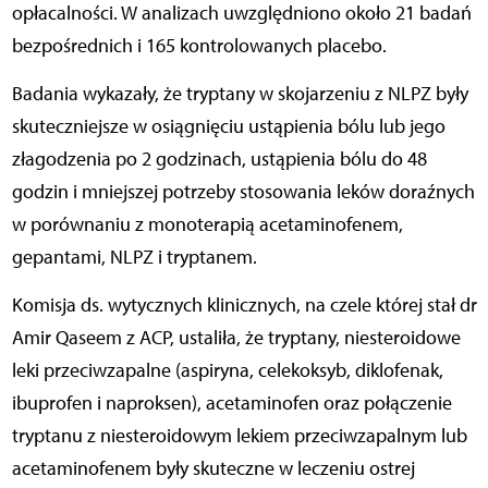
opłacalności. W analizach uwzględniono około 21 badań
bezpośrednich i 165 kontrolowanych placebo.
Badania wykazały, że tryptany w skojarzeniu z NLPZ były
skuteczniejsze w osiągnięciu ustąpienia bólu lub jego
złagodzenia po 2 godzinach, ustąpienia bólu do 48
godzin i mniejszej potrzeby stosowania leków doraźnych
w porównaniu z monoterapią acetaminofenem,
gepantami, NLPZ i tryptanem.
Komisja ds. wytycznych klinicznych, na czele której stał dr
Amir Qaseem z ACP, ustaliła, że tryptany, niesteroidowe
leki przeciwzapalne (aspiryna, celekoksyb, diklofenak,
ibuprofen i naproksen), acetaminofen oraz po
łą
czenie
tryptanu z niesteroidowym lekiem przeciwzapalnym lub
acetaminofenem by
ł
y skuteczne w leczeniu ostrej