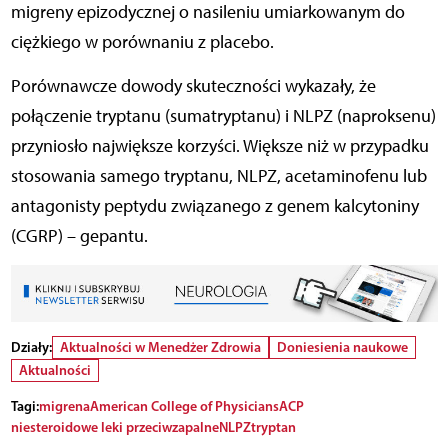
migreny epizodycznej o nasileniu umiarkowanym do
ci
ęż
kiego w por
ó
wnaniu z placebo.
Porównawcze dowody skuteczności wykazały, że
połączenie tryptanu (sumatryptanu) i NLPZ (naproksenu)
przyniosło największe korzyści. Większe niż w przypadku
stosowania samego tryptanu, NLPZ, acetaminofenu lub
antagonisty peptydu związanego z genem kalcytoniny
(CGRP) – gepantu.
Działy:
Aktualności w Menedżer Zdrowia
Doniesienia naukowe
Aktualności
Tagi:
migrena
American College of Physicians
ACP
niesteroidowe leki przeciwzapalne
NLPZ
tryptan