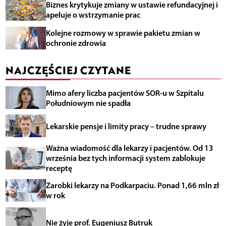
Biznes krytykuje zmiany w ustawie refundacyjnej i
apeluje o wstrzymanie prac
Kolejne rozmowy w sprawie pakietu zmian w
ochronie zdrowia
NAJCZĘŚCIEJ CZYTANE
Mimo afery liczba pacjentów SOR-u w Szpitalu
Południowym nie spadła
Lekarskie pensje i limity pracy – trudne sprawy
Ważna wiadomość dla lekarzy i pacjentów. Od 13
września bez tych informacji system zablokuje
receptę
Zarobki lekarzy na Podkarpaciu. Ponad 1,66 mln zł
w rok
Nie żyje prof. Eugeniusz Butruk