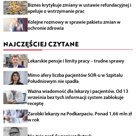
Biznes krytykuje zmiany w ustawie refundacyjnej i
apeluje o wstrzymanie prac
Kolejne rozmowy w sprawie pakietu zmian w
ochronie zdrowia
NAJCZĘŚCIEJ CZYTANE
Lekarskie pensje i limity pracy – trudne sprawy
Mimo afery liczba pacjentów SOR-u w Szpitalu
Południowym nie spadła
Ważna wiadomość dla lekarzy i pacjentów. Od 13
września bez tych informacji system zablokuje
receptę
Zarobki lekarzy na Podkarpaciu. Ponad 1,66 mln zł
w rok
Nie żyje prof. Eugeniusz Butruk