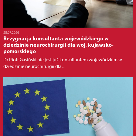
28.07.2026
Rezygnacja konsultanta wojewódzkiego w
dziedzinie neurochirurgii dla woj. kujawsko-
pomorskiego
Dr Piotr Gasiński nie jest już konsultantem wojewódzkim w
dziedzinie neurochirurgii dla...