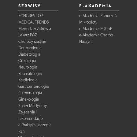
SERWISY
E-AKADEMIA
KONGRES TOP
e-Akademia Zaburzeń
MEDICAL TRENDS
Mikrobioty
Menedżer Zdrowia
e-Akademia POChP
Lekarz POZ
e-Akademia Chorób
Choroby rzadkie
Naczyń
Dermatologia
Diabetologia
Onkologia
Neurologia
Reumatologia
Kardiologia
Gastroenterologia
Pulmonologia
Ginekologia
Kurier Medyczny
Zalecenia i
rekomendacje
e-Praktyka Leczenia
Ran