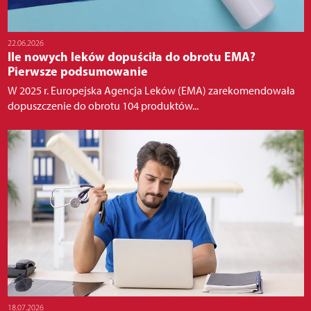
22.06.2026
Ile nowych leków dopuściła do obrotu EMA?
Pierwsze podsumowanie
W 2025 r. Europejska Agencja Leków (EMA) zarekomendowała
dopuszczenie do obrotu 104 produktów...
18.07.2026