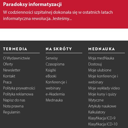
Paradoksy informatyzacji
W codzienności szpitalnej dokonała się w ostatnich latach
informatyczna rewolucja. Jesteśmy...
TERMEDIA
NA SKRÓTY
MEDNAUKA
O Wydawnictwie
Serwisy
Moja medNauka
Oferty
Czasopisma
Dostosuj
Newsletter
Książki
Moje ulubione
Kontakt
eBooki
Moje konferencje i
Praca
Konferencje i
webinary
Polityka prywatności
webinary
Moje wykłady video
Polityka reklamowa
e-Akademia
Moje kursy i quizy
Napisz do nas
Mednauka
Wytyczne
Nota prawna
Artykuły naukowe
Regulamin
Kalkulatory
Klasyfikacja ICD-9
Klasyfikacja ICD-10