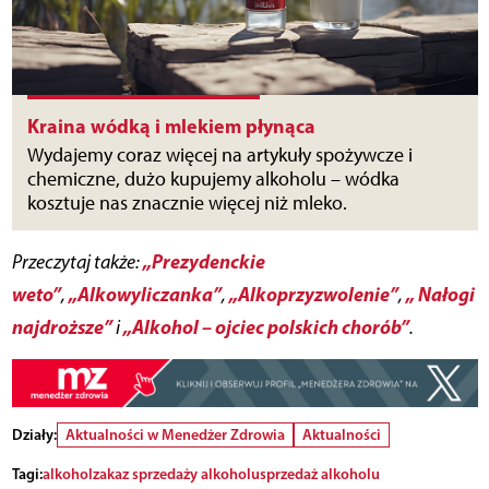
Kraina wódką i mlekiem płynąca
Wydajemy coraz więcej na artykuły spożywcze i
chemiczne, dużo kupujemy alkoholu – wódka
kosztuje nas znacznie więcej niż mleko.
„Prezydenckie
Przeczytaj także:
weto”
„Alkowyliczanka”
„Alkoprzyzwolenie”
„ Nałogi
,
,
,
najdroższe”
„Alkohol – ojciec polskich chorób”
i
.
Działy:
Aktualności w Menedżer Zdrowia
Aktualności
Tagi:
alkohol
zakaz sprzedaży alkoholu
sprzedaż alkoholu