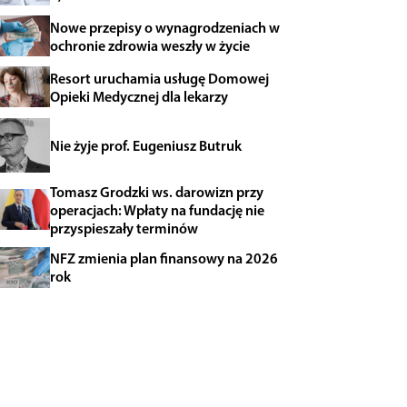
Nowe przepisy o wynagrodzeniach w
ochronie zdrowia weszły w życie
Resort uruchamia usługę Domowej
Opieki Medycznej dla lekarzy
Nie żyje prof. Eugeniusz Butruk
Tomasz Grodzki ws. darowizn przy
operacjach: Wpłaty na fundację nie
przyspieszały terminów
NFZ zmienia plan finansowy na 2026
rok