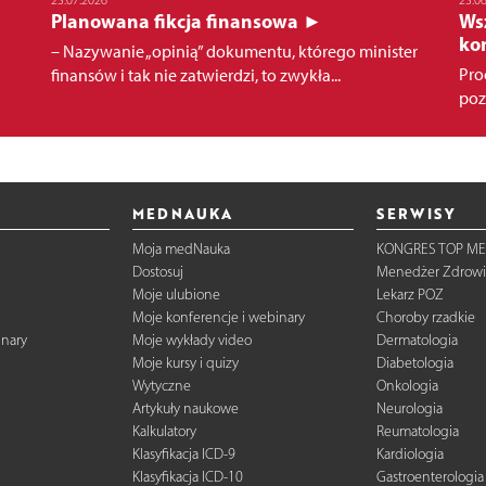
Planowana fikcja finansowa ►
Wsz
kon
– Nazywanie „opinią” dokumentu, którego minister
Pro
finansów i tak nie zatwierdzi, to zwykła...
poz
MEDNAUKA
SERWISY
Moja medNauka
KONGRES TOP ME
Dostosuj
Menedżer Zdrowi
Moje ulubione
Lekarz POZ
Moje konferencje i webinary
Choroby rzadkie
inary
Moje wykłady video
Dermatologia
Moje kursy i quizy
Diabetologia
Wytyczne
Onkologia
Artykuły naukowe
Neurologia
Kalkulatory
Reumatologia
Klasyfikacja ICD-9
Kardiologia
Klasyfikacja ICD-10
Gastroenterologia