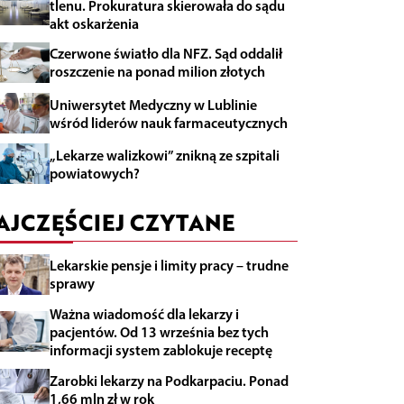
tlenu. Prokuratura skierowała do sądu
akt oskarżenia
Czerwone światło dla NFZ. Sąd oddalił
roszczenie na ponad milion złotych
Uniwersytet Medyczny w Lublinie
wśród liderów nauk farmaceutycznych
„Lekarze walizkowi” znikną ze szpitali
powiatowych?
AJCZĘŚCIEJ CZYTANE
Lekarskie pensje i limity pracy – trudne
sprawy
Ważna wiadomość dla lekarzy i
pacjentów. Od 13 września bez tych
informacji system zablokuje receptę
Zarobki lekarzy na Podkarpaciu. Ponad
1,66 mln zł w rok