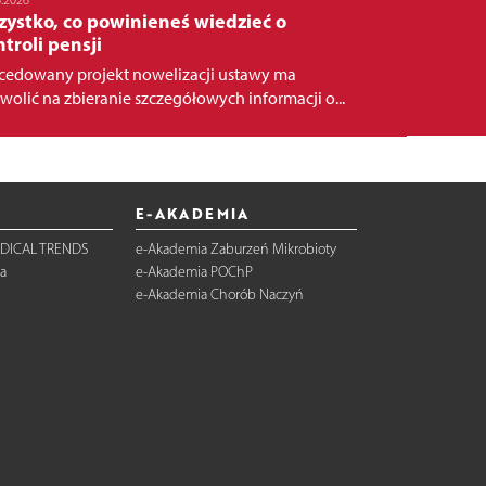
ystko, co powinieneś wiedzieć o
troli pensji
cedowany projekt nowelizacji ustawy ma
wolić na zbieranie szczegółowych informacji o...
E-AKADEMIA
DICAL TRENDS
e-Akademia Zaburzeń Mikrobioty
a
e-Akademia POChP
e-Akademia Chorób Naczyń