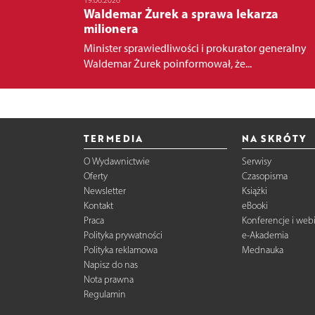
Waldemar Żurek a sprawa lekarza
milionera
Minister sprawiedliwości i prokurator generalny
Waldemar Żurek poinformował, że...
TERMEDIA
NA SKRÓTY
O Wydawnictwie
Serwisy
Oferty
Czasopisma
Newsletter
Książki
Kontakt
eBooki
Praca
Konferencje i web
Polityka prywatności
e-Akademia
Polityka reklamowa
Mednauka
Napisz do nas
Nota prawna
Regulamin