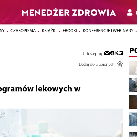
MENEDŻER ZDROWIA
SY
CZASOPISMA
KSIĄŻKI
EBOOKI
KONFERENCJE I WEBINARY
P
Udostępnij
Dodaj do ulubionych
rogramów lekowych w