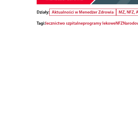
Działy:
Aktualności w Menedżer Zdrowia
MZ, NFZ,
Tagi:
lecznictwo szpitalne
programy lekowe
NFZ
Narodow