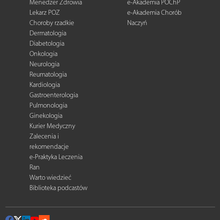
Menedżer Zdrowia
e-Akademia POChP
Lekarz POZ
e-Akademia Chorób
Choroby rzadkie
Naczyń
Dermatologia
Diabetologia
Onkologia
Neurologia
Reumatologia
Kardiologia
Gastroenterologia
Pulmonologia
Ginekologia
Kurier Medyczny
Zalecenia i
rekomendacje
e-Praktyka Leczenia
Ran
Warto wiedzieć
Biblioteka podcastów