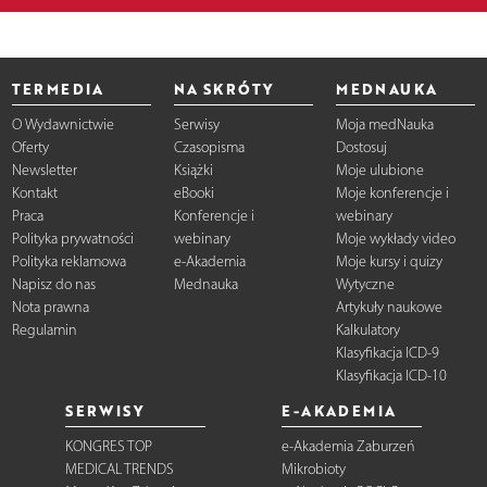
TERMEDIA
NA SKRÓTY
MEDNAUKA
O Wydawnictwie
Serwisy
Moja medNauka
Oferty
Czasopisma
Dostosuj
Newsletter
Książki
Moje ulubione
Kontakt
eBooki
Moje konferencje i
Praca
Konferencje i
webinary
Polityka prywatności
webinary
Moje wykłady video
Polityka reklamowa
e-Akademia
Moje kursy i quizy
Napisz do nas
Mednauka
Wytyczne
Nota prawna
Artykuły naukowe
Regulamin
Kalkulatory
Klasyfikacja ICD-9
Klasyfikacja ICD-10
SERWISY
E-AKADEMIA
KONGRES TOP
e-Akademia Zaburzeń
MEDICAL TRENDS
Mikrobioty