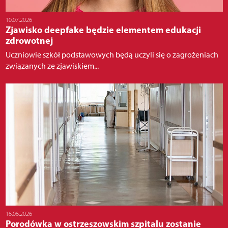
10.07.2026
Zjawisko deepfake będzie elementem edukacji
zdrowotnej
Uczniowie szkół podstawowych będą uczyli się o zagrożeniach
związanych ze zjawiskiem...
16.06.2026
Porodówka w ostrzeszowskim szpitalu zostanie