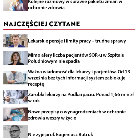
Kolejne rozmowy w sprawie pakietu zmian w
ochronie zdrowia
NAJCZĘŚCIEJ CZYTANE
Lekarskie pensje i limity pracy – trudne sprawy
Mimo afery liczba pacjentów SOR-u w Szpitalu
Południowym nie spadła
Ważna wiadomość dla lekarzy i pacjentów. Od 13
września bez tych informacji system zablokuje
receptę
Zarobki lekarzy na Podkarpaciu. Ponad 1,66 mln zł
w rok
Nowe przepisy o wynagrodzeniach w ochronie
zdrowia weszły w życie
Nie żyje prof. Eugeniusz Butruk