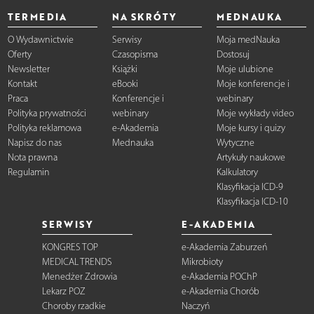
TERMEDIA
NA SKRÓTY
MEDNAUKA
O Wydawnictwie
Serwisy
Moja medNauka
Oferty
Czasopisma
Dostosuj
Newsletter
Książki
Moje ulubione
Kontakt
eBooki
Moje konferencje i
Praca
Konferencje i
webinary
Polityka prywatności
webinary
Moje wykłady video
Polityka reklamowa
e-Akademia
Moje kursy i quizy
Napisz do nas
Mednauka
Wytyczne
Nota prawna
Artykuły naukowe
Regulamin
Kalkulatory
Klasyfikacja ICD-9
Klasyfikacja ICD-10
SERWISY
E-AKADEMIA
KONGRES TOP
e-Akademia Zaburzeń
MEDICAL TRENDS
Mikrobioty
Menedżer Zdrowia
e-Akademia POChP
Lekarz POZ
e-Akademia Chorób
Choroby rzadkie
Naczyń