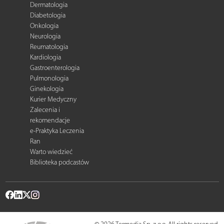
Dermatologia
Diabetologia
Onkologia
Neurologia
Reumatologia
Kardiologia
Gastroenterologia
Pulmonologia
Ginekologia
Kurier Medyczny
Zalecenia i
rekomendacje
e-Praktyka Leczenia
Ran
Warto wiedzieć
Biblioteka podcastów