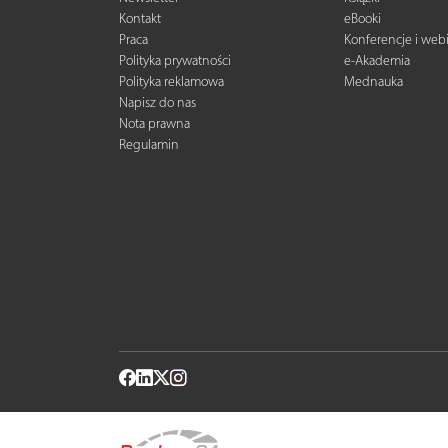
Kontakt
eBooki
Praca
Konferencje i web
Polityka prywatności
e-Akademia
Polityka reklamowa
Mednauka
Napisz do nas
Nota prawna
Regulamin