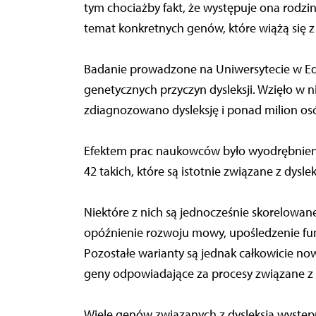
tym chociażby fakt, że występuje ona rodzi
temat konkretnych genów, które wiążą się z 
Badanie prowadzone na Uniwersytecie w Ed
genetycznych przyczyn dysleksji. Wzięło w n
zdiagnozowano dysleksję i ponad milion osó
Efektem prac naukowców było wyodrębnieni
42 takich, które są istotnie związane z dyslek
Niektóre z nich są jednocześnie skorelowan
opóźnienie rozwoju mowy, upośledzenie fun
Pozostałe warianty są jednak całkowicie 
geny odpowiadające za procesy związane z 
Wiele genów związanych z dysleksją występ