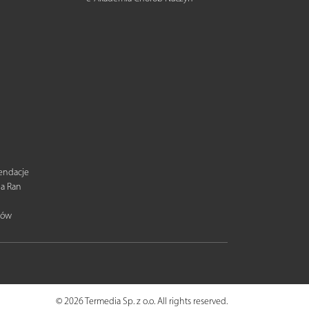
mendacje
ia Ran
tów
© 2026 Termedia Sp. z o.o. All rights reserved.