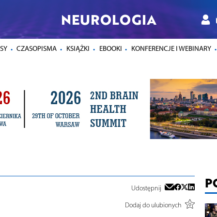
NEUROLOGIA
SY
CZASOPISMA
KSIĄŻKI
EBOOKI
KONFERENCJE I WEBINARY
P
Udostępnij
Dodaj do ulubionych