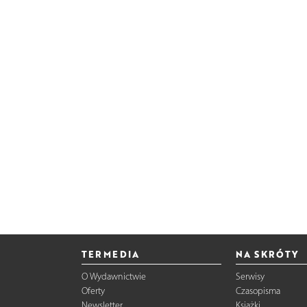
TERMEDIA
NA SKRÓTY
O Wydawnictwie
Serwisy
Oferty
Czasopisma
Newsletter
Książki