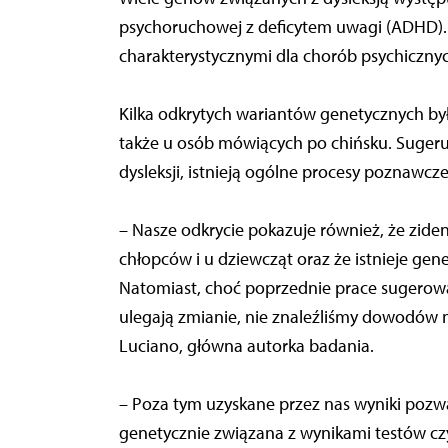
psychoruchowej z deficytem uwagi (ADHD). 
charakterystycznymi dla chorób psychicznych
Kilka odkrytych wariantów genetycznych był
także u osób mówiących po chińsku. Sugeruje
dysleksji, istnieją ogólne procesy poznawcze,
– Nasze odkrycie pokazuje również, że zid
chłopców i u dziewcząt oraz że istnieje gen
Natomiast, choć poprzednie prace sugerował
ulegają zmianie, nie znaleźliśmy dowodów na
Luciano, główna autorka badania.
– Poza tym uzyskane przez nas wyniki pozwala
genetycznie związana z wynikami testów czyt