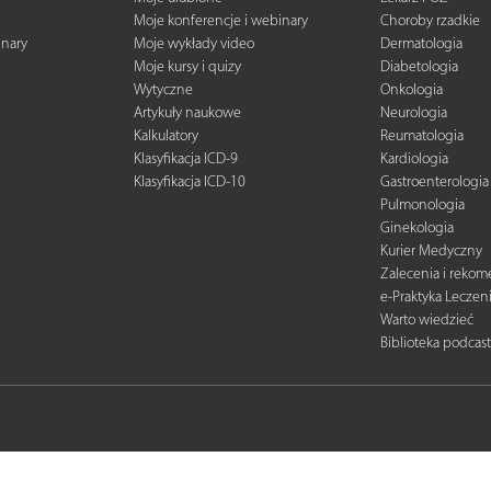
Moje konferencje i webinary
Choroby rzadkie
inary
Moje wykłady video
Dermatologia
Moje kursy i quizy
Diabetologia
Wytyczne
Onkologia
Artykuły naukowe
Neurologia
Kalkulatory
Reumatologia
Klasyfikacja ICD-9
Kardiologia
Klasyfikacja ICD-10
Gastroenterologia
Pulmonologia
Ginekologia
Kurier Medyczny
Zalecenia i reko
e-Praktyka Leczen
Warto wiedzieć
Biblioteka podcas