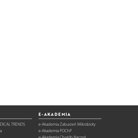
E-AKADEMIA
DICAL TRENDS
e-Akademia Zaburzeń Mikrobioty
a
e-Akademia POChP
e-Akademia Chorób Naczyń