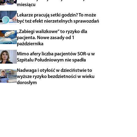
miesiącu
Lekarze pracują setki godzin? To może
być też efekt nierzetelnych sprawozdań
„Zabiegi walizkowe” to ryzyko dla
pacjenta. Nowe zasady od 1
października
Mimo afery liczba pacjentów SOR-u w
Szpitalu Południowym nie spadła
Nadwaga i otyłość w dzieciństwie to
wyższe ryzyko bezdzietności w wieku
dorosłym