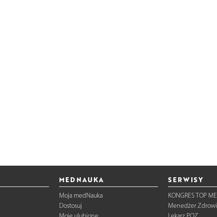
MEDNAUKA
SERWISY
Moja medNauka
KONGRES TOP ME
Dostosuj
Menedżer Zdrowi
Moje ulubione
Lekarz POZ