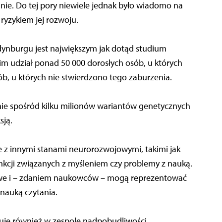
nnie. Do tej pory niewiele jednak było wiadomo na
ryzykiem jej rozwoju.
ynburgu jest największym jak dotąd studium
im udział ponad 50 000 dorosłych osób, u których
b, u których nie stwierdzono tego zaburzenia.
e spośród kilku milionów wariantów genetycznych
sją.
e z innymi stanami neurorozwojowymi, takimi jak
kcji związanych z myśleniem czy problemy z nauką.
nowe i – zdaniem naukowców – mogą reprezentować
nauką czytania.
uje również w zespole nadpobudliwości