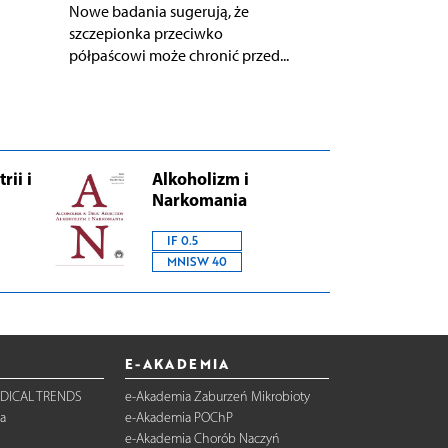
Nowe badania sugerują, że
szczepionka przeciwko
półpaścowi może chronić przed...
rii i
Alkoholizm i
Narkomania
IF 0.5
MNISW 40
E-AKADEMIA
DICAL TRENDS
e-Akademia Zaburzeń Mikrobioty
a
e-Akademia POChP
e-Akademia Chorób Naczyń