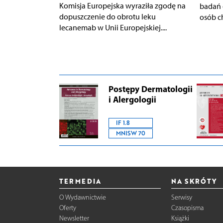
Komisja Europejska wyraziła zgodę na
badań 
dopuszczenie do obrotu leku
osób c
lecanemab w Unii Europejskiej....
Postępy Dermatologii
i Alergologii
IF 1.8
MNISW 70
TERMEDIA
NA SKRÓTY
O Wydawnictwie
Serwisy
Oferty
Czasopisma
Newsletter
Książki