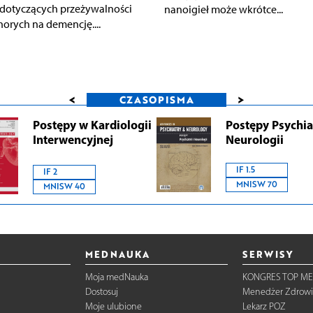
dotyczących przeżywalności
nanoigieł może wkrótce...
horych na demencję....
<
>
CZASOPISMA
Postępy w Kardiologii
Postępy Psychiat
Interwencyjnej
Neurologii
IF 1.5
IF 2
MNISW 70
MNISW 40
MEDNAUKA
SERWISY
Moja medNauka
KONGRES TOP ME
Dostosuj
Menedżer Zdrowi
Moje ulubione
Lekarz POZ