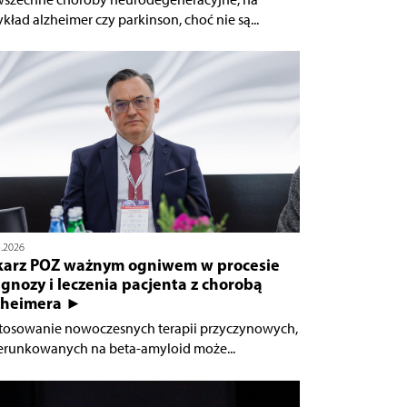
ykład alzheimer czy parkinson, choć nie są...
3.2026
karz POZ ważnym ogniwem w procesie
gnozy i leczenia pacjenta z chorobą
zheimera ►
tosowanie nowoczesnych terapii przyczynowych,
erunkowanych na beta-amyloid może...