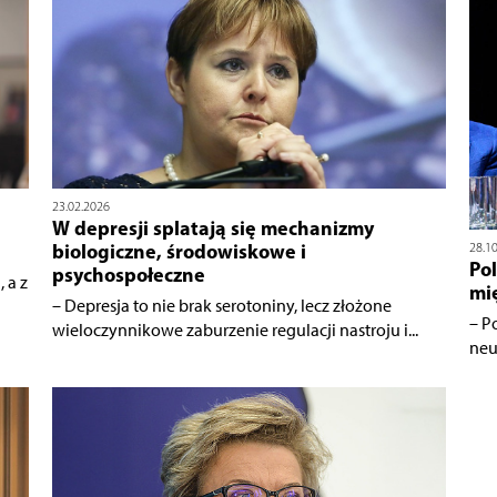
23.02.2026
W depresji splatają się mechanizmy
biologiczne, środowiskowe i
28.1
Pol
psychospołeczne
 a z
mi
– Depresja to nie brak serotoniny, lecz złożone
– P
wieloczynnikowe zaburzenie regulacji nastroju i...
neu