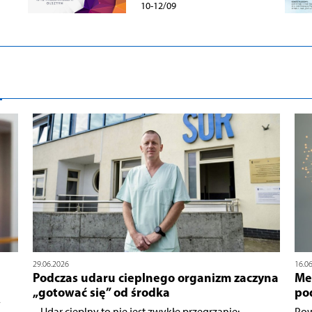
10-12/09
29.06.2026
16.0
Podczas udaru cieplnego organizm zaczyna
Me
„gotować się” od środka
po
ą
– Udar cieplny to nie jest zwykłe przegrzanie:
Pow