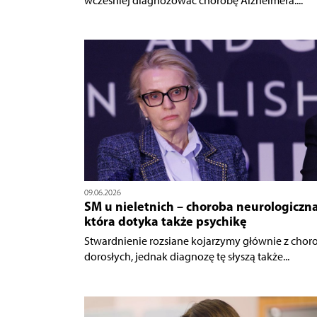
wcześniej diagnozować chorobę Alzheimera....
09.06.2026
SM u nieletnich – choroba neurologiczna
która dotyka także psychikę
Stwardnienie rozsiane kojarzymy głównie z chor
dorosłych, jednak diagnozę tę słyszą także...