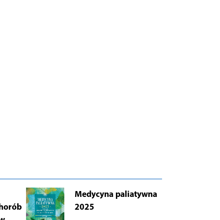
Medycyna paliatywna
AB
chorób
2025
Łu
 w
i 