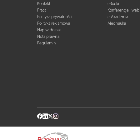
Kontakt
eBooki
Praca
Konferencje i web
Polityka prywatności
e-Akademia
Polityka reklamowa
Mednauka
Napisz do nas
Nota prawna
Regulamin