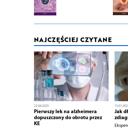
NAJCZĘŚCIEJ CZYTANE
22.04.2025
15.01.202
Pierwszy lek na alzheimera
Jak d
dopuszczony do obrotu przez
zdia
KE
Eksper