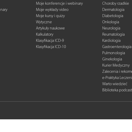
Moje konferencje i webinary
Choroby rzadkie
inary
Moje wykłady video
Dermatologia
Moje kursy i quizy
Diabetologia
Wytyczne
Onkologia
Artykuły naukowe
Neurologia
Kalkulatory
Reumatologia
Klasyfikacja ICD-9
Kardiologia
Klasyfikacja ICD-10
Gastroenterologia
Pulmonologia
Ginekologia
Kurier Medyczny
Zalecenia i reko
e-Praktyka Leczen
Warto wiedzieć
Biblioteka podcas