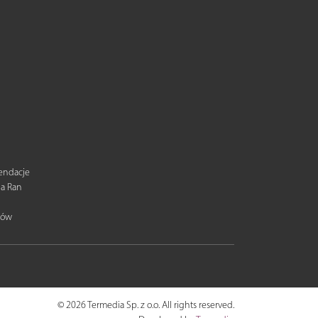
mendacje
ia Ran
tów
© 2026 Termedia Sp. z o.o. All rights reserved.