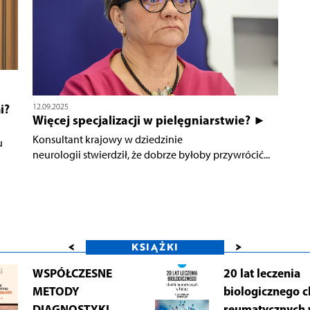
i?
12.09.2025
Więcej specjalizacji w pielęgniarstwie? ►
Konsultant krajowy w dziedzinie
u
neurologii stwierdził, że dobrze byłoby przywrócić...
<
>
KSIĄŻKI
WSPÓŁCZESNE
20 lat leczenia
METODY
biologicznego 
DIAGNOSTYKI
reumatycznych