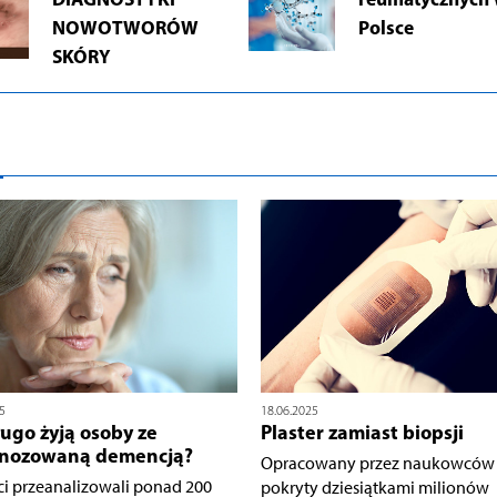
NOWOTWORÓW
Polsce
SKÓRY
5
18.06.2025
ługo żyją osoby ze
Plaster zamiast biopsji
gnozowaną demencją?
Opracowany przez naukowców p
ci przeanalizowali ponad 200
pokryty dziesiątkami milionów