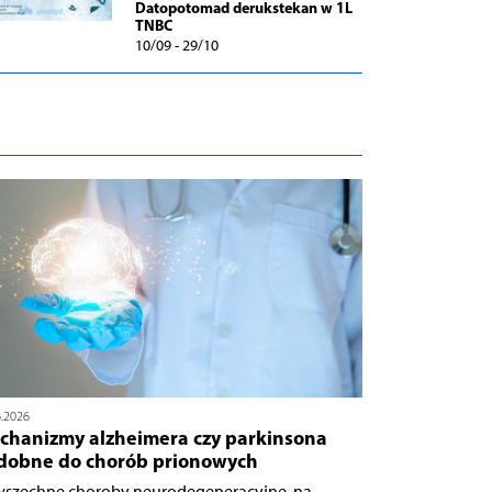
Datopotomad derukstekan w 1L
TNBC
10/09 - 29/10
6.2026
chanizmy alzheimera czy parkinsona
dobne do chorób prionowych
szechne choroby neurodegeneracyjne, na