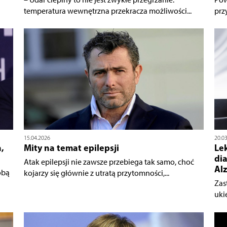
temperatura wewnętrzna przekracza możliwości...
prz
15.04.2026
20.0
,
Mity na temat epilepsji
Le
dia
Atak epilepsji nie zawsze przebiega tak samo, choć
Al
obą
kojarzy się głównie z utratą przytomności,...
Zas
uki