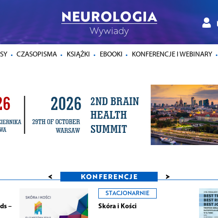
NEUROLOGIA
Wywiady
SY
CZASOPISMA
KSIĄŻKI
EBOOKI
KONFERENCJE I WEBINARY
<
>
KONFERENCJE
STACJONARNIE
ds –
Skóra i Kości