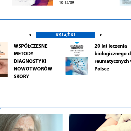
10-12/09
<
>
KSIĄŻKI
WSPÓŁCZESNE
20 lat leczenia
METODY
biologicznego 
DIAGNOSTYKI
reumatycznych
NOWOTWORÓW
Polsce
SKÓRY