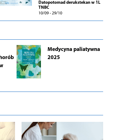
Datopotomad derukstekan w 1L
TNBC
10/09 - 29/10
Medycyna paliatywna
AB
chorób
2025
Łu
 w
i 
Wy