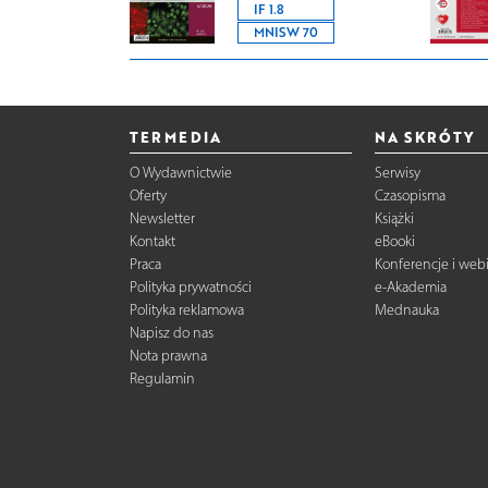
IF 1.8
MNISW 70
TERMEDIA
NA SKRÓTY
O Wydawnictwie
Serwisy
Oferty
Czasopisma
Newsletter
Książki
Kontakt
eBooki
Praca
Konferencje i web
Polityka prywatności
e-Akademia
Polityka reklamowa
Mednauka
Napisz do nas
Nota prawna
Regulamin