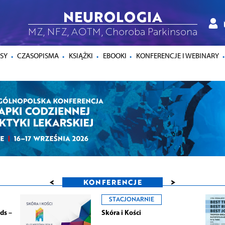
NEUROLOGIA
MZ, NFZ, AOTM, Choroba Parkinsona
SY
CZASOPISMA
KSIĄŻKI
EBOOKI
KONFERENCJE I WEBINARY
<
>
KONFERENCJE
STACJONARNIE
ds –
Skóra i Kości