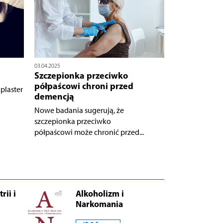
03.04.2025
Szczepionka przeciwko
półpaścowi chroni przed
laster
demencją
Nowe badania sugerują, że
szczepionka przeciwko
półpaścowi może chronić przed...
rii i
Alkoholizm i
Narkomania