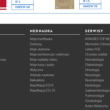
IF 1.5
IF 2
MNISW 70
MNISW 40
MEDNAUKA
SERWISY
Moja medNauka
KONGRES TOP ME
Dostosuj
Menedżer Zdrowi
Moje ulubione
Lekarz POZ
Moje konferencje i webinary
Choroby rzadkie
inary
Moje wykłady video
Dermatologia
Moje kursy i quizy
Diabetologia
Wytyczne
Onkologia
Artykuły naukowe
Neurologia
Kalkulatory
Reumatologia
Klasyfikacja ICD-9
Kardiologia
Klasyfikacja ICD-10
Gastroenterologia
Pulmonologia
Ginekologia
Kurier Medyczny