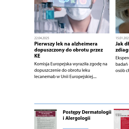
22.04.2025
15.01.202
Pierwszy lek na alzheimera
Jak d
dopuszczony do obrotu przez
zdia
KE
Eksper
Komisja Europejska wyraziła zgodę na
badań 
dopuszczenie do obrotu leku
osób c
lecanemab w Unii Europejskiej....
Postępy Dermatologii
i Alergologii