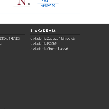
IF 0.5
MNISW 40
E-AKADEMIA
DICAL TRENDS
e-Akademia Zaburzeń Mikrobioty
a
e-Akademia POChP
e-Akademia Chorób Naczyń