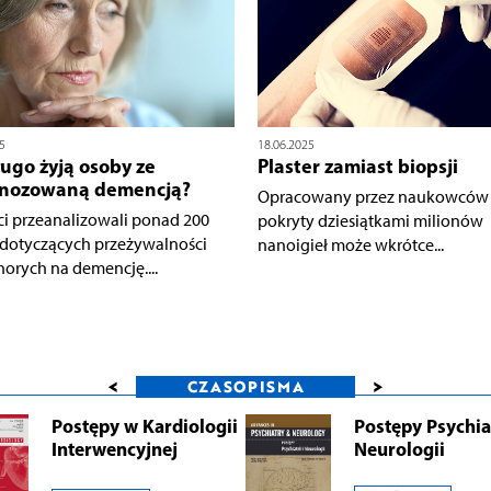
5
18.06.2025
ługo żyją osoby ze
Plaster zamiast biopsji
gnozowaną demencją?
Opracowany przez naukowców p
ci przeanalizowali ponad 200
pokryty dziesiątkami milionów
dotyczących przeżywalności
nanoigieł może wkrótce...
horych na demencję....
<
>
CZASOPISMA
Postępy w Kardiologii
Postępy Psychiat
Interwencyjnej
Neurologii