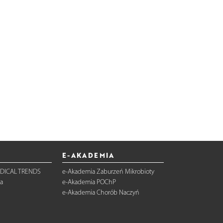
E-AKADEMIA
DICAL TRENDS
e-Akademia Zaburzeń Mikrobioty
a
e-Akademia POChP
e-Akademia Chorób Naczyń