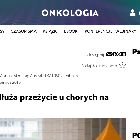
ONKOLOGIA
SY
CZASOPISMA
KSIĄŻKI
EBOOKI
KONFERENCJE I WEBINARY
Pa
Udostępnij
Dodaj do ulubionych
Annual Meeting: Abstrakt LBA10502 (eribulin
czerwca 2015
łuża przeżycie u chorych na
P