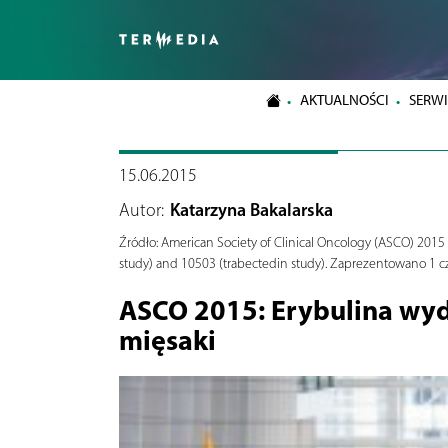
AKTUALNOŚCI
SERWI
15.06.2015
Autor:
Katarzyna Bakalarska
Źródło:
American Society of Clinical Oncology (ASCO) 2015 
study) and 10503 (trabectedin study). Zaprezentowano 1 
ASCO 2015: Erybulina wyd
mięsaki