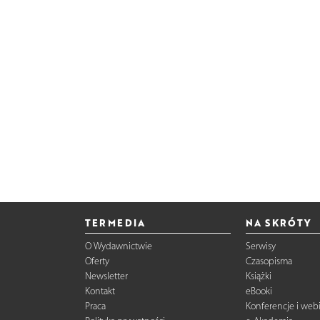
TERMEDIA
NA SKRÓTY
O Wydawnictwie
Serwisy
Oferty
Czasopisma
Newsletter
Książki
Kontakt
eBooki
Praca
Konferencje i web