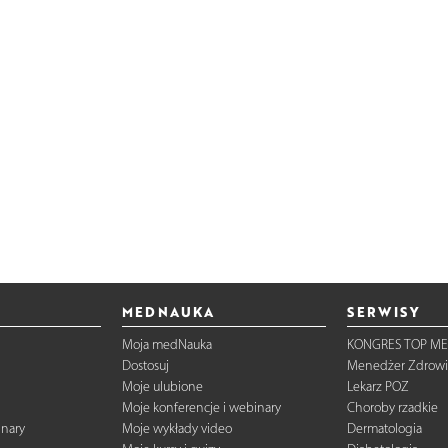
MEDNAUKA
SERWISY
Moja medNauka
KONGRES TOP ME
Dostosuj
Menedżer Zdrowi
Moje ulubione
Lekarz POZ
Moje konferencje i webinary
Choroby rzadkie
inary
Moje wykłady video
Dermatologia