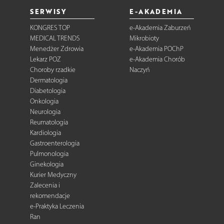
SERWISY
E-AKADEMIA
KONGRES TOP
e-Akademia Zaburzeń
MEDICAL TRENDS
Mikrobioty
Menedżer Zdrowia
e-Akademia POChP
Lekarz POZ
e-Akademia Chorób
Choroby rzadkie
Naczyń
Dermatologia
Diabetologia
Onkologia
Neurologia
Reumatologia
Kardiologia
Gastroenterologia
Pulmonologia
Ginekologia
Kurier Medyczny
Zalecenia i
rekomendacje
e-Praktyka Leczenia
Ran