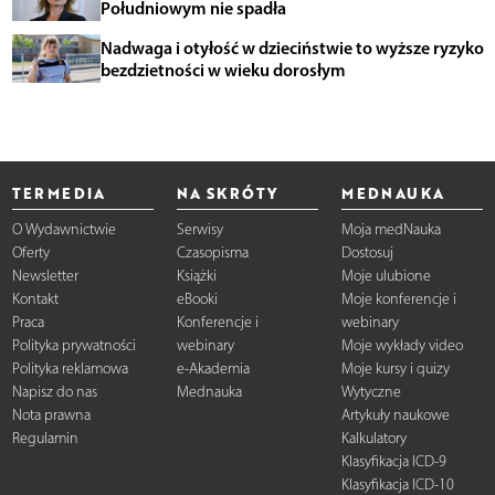
Południowym nie spadła
Nadwaga i otyłość w dzieciństwie to wyższe ryzyko
bezdzietności w wieku dorosłym
TERMEDIA
NA SKRÓTY
MEDNAUKA
O Wydawnictwie
Serwisy
Moja medNauka
Oferty
Czasopisma
Dostosuj
Newsletter
Książki
Moje ulubione
Kontakt
eBooki
Moje konferencje i
Praca
Konferencje i
webinary
Polityka prywatności
webinary
Moje wykłady video
Polityka reklamowa
e-Akademia
Moje kursy i quizy
Napisz do nas
Mednauka
Wytyczne
Nota prawna
Artykuły naukowe
Regulamin
Kalkulatory
Klasyfikacja ICD-9
Klasyfikacja ICD-10