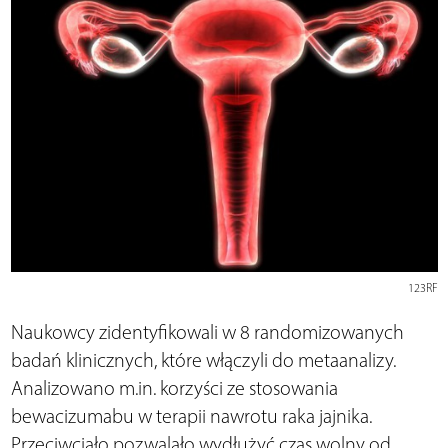
123RF
Naukowcy zidentyfikowali w 8 randomizowanych
badań klinicznych, które włączyli do metaanalizy.
Analizowano m.in. korzyści ze stosowania
bewacizumabu w terapii nawrotu raka jajnika.
Przeciwciało pozwalało wydłużyć czas wolny od