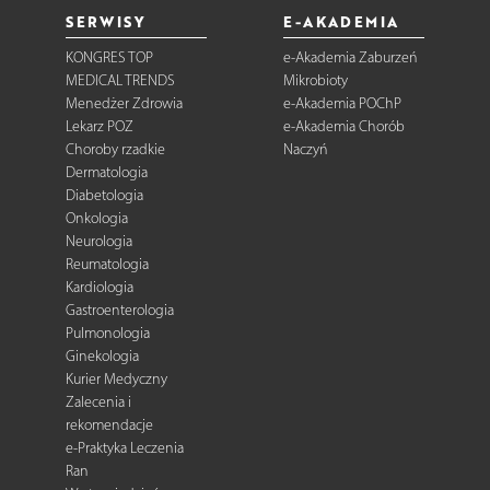
SERWISY
E-AKADEMIA
KONGRES TOP
e-Akademia Zaburzeń
MEDICAL TRENDS
Mikrobioty
Menedżer Zdrowia
e-Akademia POChP
Lekarz POZ
e-Akademia Chorób
Choroby rzadkie
Naczyń
Dermatologia
Diabetologia
Onkologia
Neurologia
Reumatologia
Kardiologia
Gastroenterologia
Pulmonologia
Ginekologia
Kurier Medyczny
Zalecenia i
rekomendacje
e-Praktyka Leczenia
Ran