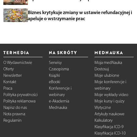
Biznes krytykuje zmiany w ustawie refundacyjnej i
apeluje o wstrzymanie prac
TERMEDIA
NA SKRÓTY
MEDNAUKA
O Wydawnictwie
Serwisy
Moja medNauka
Oferty
Czasopisma
Dostosuj
Newsletter
Książki
Moje ulubione
Kontakt
eBooki
Moje konferencje i
Praca
Konferencje i
webinary
Polityka prywatności
webinary
Moje wykłady video
Polityka reklamowa
e-Akademia
Moje kursy i quizy
Napisz do nas
Mednauka
Wytyczne
Nota prawna
Artykuły naukowe
Regulamin
Kalkulatory
Klasyfikacja ICD-9
Klasyfikacja ICD-10