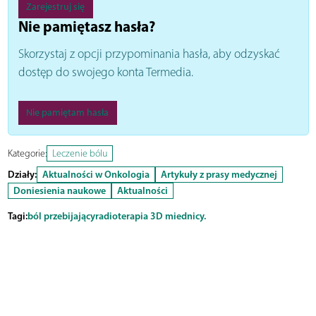
Zarejestruj się
Nie pamiętasz hasła?
Skorzystaj z opcji przypominania hasła, aby odzyskać
dostęp do swojego konta Termedia.
Nie pamiętam hasła
Kategorie:
Leczenie bólu
Działy:
Aktualności w Onkologia
Artykuły z prasy medycznej
Doniesienia naukowe
Aktualności
Tagi:
ból przebijający
radioterapia 3D miednicy.