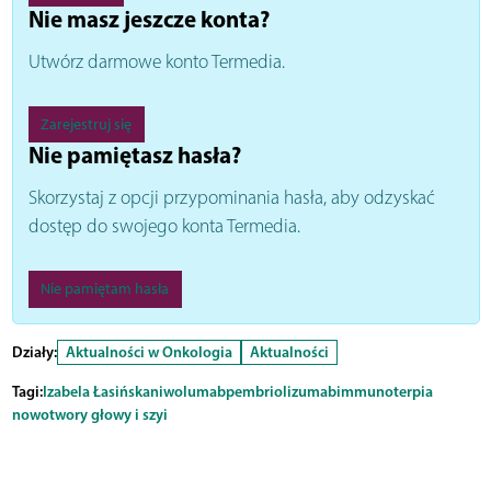
Nie masz jeszcze konta?
Utwórz darmowe konto Termedia.
Zarejestruj się
Nie pamiętasz hasła?
Skorzystaj z opcji przypominania hasła, aby odzyskać
dostęp do swojego konta Termedia.
Nie pamiętam hasła
Działy:
Aktualności w Onkologia
Aktualności
Tagi:
Izabela Łasińska
niwolumab
pembriolizumab
immunoterpia
nowotwory głowy i szyi