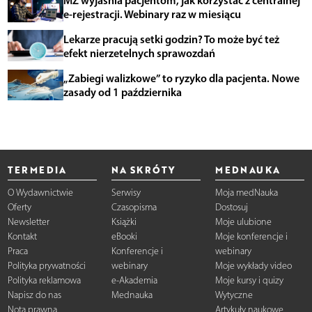
e-rejestracji. Webinary raz w miesiącu
Lekarze pracują setki godzin? To może być też
efekt nierzetelnych sprawozdań
„Zabiegi walizkowe” to ryzyko dla pacjenta. Nowe
zasady od 1 października
TERMEDIA
NA SKRÓTY
MEDNAUKA
O Wydawnictwie
Serwisy
Moja medNauka
Oferty
Czasopisma
Dostosuj
Newsletter
Książki
Moje ulubione
Kontakt
eBooki
Moje konferencje i
Praca
Konferencje i
webinary
Polityka prywatności
webinary
Moje wykłady video
Polityka reklamowa
e-Akademia
Moje kursy i quizy
Napisz do nas
Mednauka
Wytyczne
Nota prawna
Artykuły naukowe