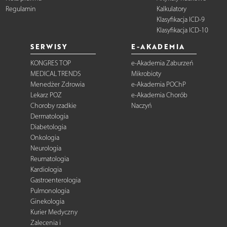
Regulamin
Kalkulatory
Klasyfikacja ICD-9
Klasyfikacja ICD-10
SERWISY
E-AKADEMIA
KONGRES TOP
e-Akademia Zaburzeń
MEDICAL TRENDS
Mikrobioty
Menedżer Zdrowia
e-Akademia POChP
Lekarz POZ
e-Akademia Chorób
Choroby rzadkie
Naczyń
Dermatologia
Diabetologia
Onkologia
Neurologia
Reumatologia
Kardiologia
Gastroenterologia
Pulmonologia
Ginekologia
Kurier Medyczny
Zalecenia i