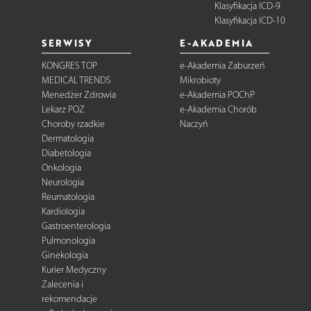
Klasyfikacja ICD-9
Klasyfikacja ICD-10
SERWISY
E-AKADEMIA
KONGRES TOP
e-Akademia Zaburzeń
MEDICAL TRENDS
Mikrobioty
Menedżer Zdrowia
e-Akademia POChP
Lekarz POZ
e-Akademia Chorób
Choroby rzadkie
Naczyń
Dermatologia
Diabetologia
Onkologia
Neurologia
Reumatologia
Kardiologia
Gastroenterologia
Pulmonologia
Ginekologia
Kurier Medyczny
Zalecenia i
rekomendacje