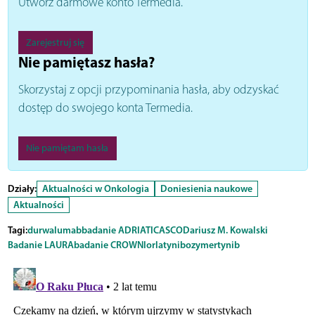
Utwórz darmowe konto Termedia.
Zarejestruj się
Nie pamiętasz hasła?
Skorzystaj z opcji przypominania hasła, aby odzyskać
dostęp do swojego konta Termedia.
Nie pamiętam hasła
Działy:
Aktualności w Onkologia
Doniesienia naukowe
Aktualności
Tagi:
durwalumab
badanie ADRIATIC
ASCO
Dariusz M. Kowalski
Badanie LAURA
badanie CROWN
lorlatynib
ozymertynib