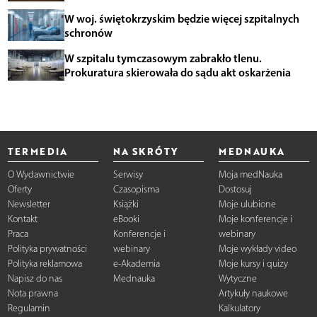
W woj. świętokrzyskim będzie więcej szpitalnych
schronów
W szpitalu tymczasowym zabrakło tlenu.
Prokuratura skierowała do sądu akt oskarżenia
TERMEDIA
NA SKRÓTY
MEDNAUKA
O Wydawnictwie
Serwisy
Moja medNauka
Oferty
Czasopisma
Dostosuj
Newsletter
Książki
Moje ulubione
Kontakt
eBooki
Moje konferencje i
Praca
Konferencje i
webinary
Polityka prywatności
webinary
Moje wykłady video
Polityka reklamowa
e-Akademia
Moje kursy i quizy
Napisz do nas
Mednauka
Wytyczne
Nota prawna
Artykuły naukowe
Regulamin
Kalkulatory