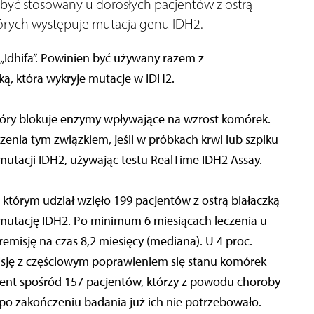
być stosowany u dorosłych pacjentów z ostrą
których występuje mutacja genu IDH2.
Idhifa”. Powinien być używany razem z
ą, która wykryje mutacje w IDH2.
który blokuje enzymy wpływające na wzrost komórek.
enia tym związkiem, jeśli w próbkach krwi lub szpiku
mutacji IDH2, używając testu RealTime IDH2 Assay.
tórym udział wzięło 199 pacjentów z ostrą białaczką
 mutację IDH2. Po minimum 6 miesiącach leczenia u
misję na czas 8,2 miesięcy (mediana). U 4 proc.
ję z częściowym poprawieniem się stanu komórek
ocent spośród 157 pacjentów, którzy z powodu choroby
, po zakończeniu badania już ich nie potrzebowało.