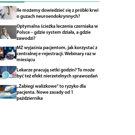
Ile możemy dowiedzieć się z próbki krwi
o guzach neuroendokrynnych?
Optymalna ścieżka leczenia czerniaka w
Polsce – gdzie system działa, a gdzie
zawodzi?
MZ wyjaśnia pacjentom, jak korzystać z
centralnej e-rejestracji. Webinary raz w
miesiącu
Lekarze pracują setki godzin? To może
być też efekt nierzetelnych sprawozdań
„Zabiegi walizkowe” to ryzyko dla
pacjenta. Nowe zasady od 1
października