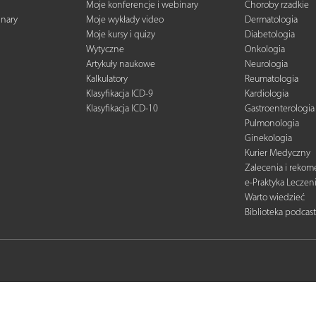
Moje konferencje i webinary
Choroby rzadkie
inary
Moje wykłady video
Dermatologia
Moje kursy i quizy
Diabetologia
Wytyczne
Onkologia
Artykuły naukowe
Neurologia
Kalkulatory
Reumatologia
Klasyfikacja ICD-9
Kardiologia
Klasyfikacja ICD-10
Gastroenterologia
Pulmonologia
Ginekologia
Kurier Medyczny
Zalecenia i reko
e-Praktyka Leczen
Warto wiedzieć
Biblioteka podcas