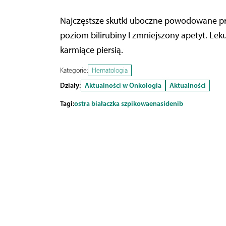
Najczęstsze skutki uboczne powodowane prz
poziom bilirubiny I zmniejszony apetyt. Lek
karmiące piersią.
Kategorie:
Hematologia
Działy:
Aktualności w Onkologia
Aktualności
Tagi:
ostra białaczka szpikowa
enasidenib