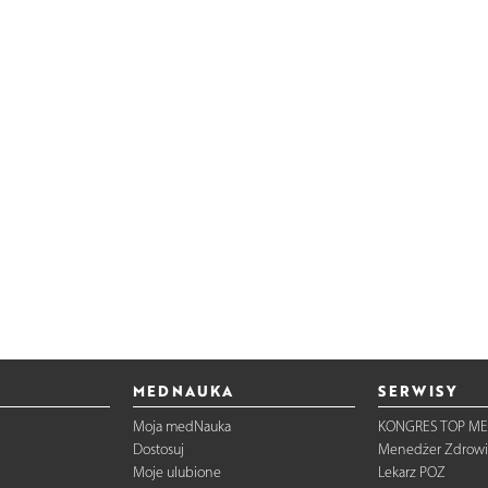
MEDNAUKA
SERWISY
Moja medNauka
KONGRES TOP ME
Dostosuj
Menedżer Zdrowi
Moje ulubione
Lekarz POZ