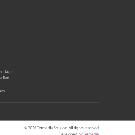
mendacje
ia Ran
tów
© 2026 Termedia Sp. z o.o. All rights reserved.
Developed by
Termedia
.