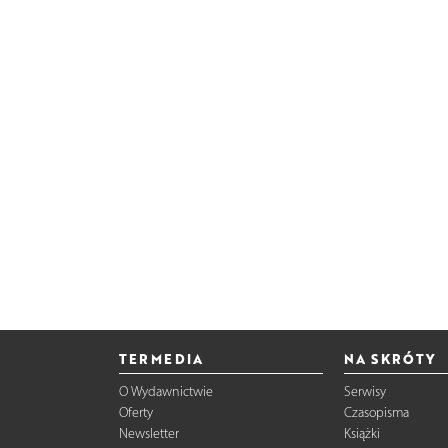
TERMEDIA
NA SKRÓTY
O Wydawnictwie
Serwisy
Oferty
Czasopisma
Newsletter
Książki