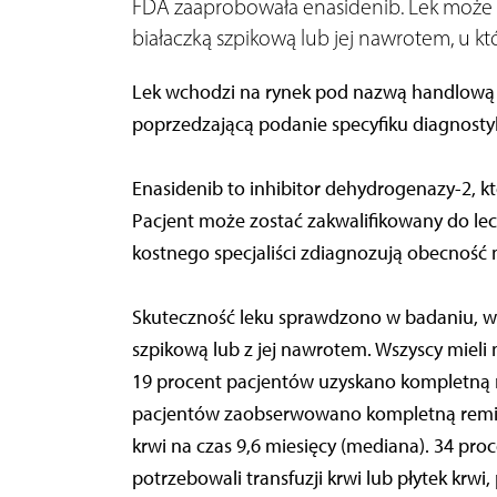
FDA zaaprobowała enasidenib. Lek może 
białaczką szpikową lub jej nawrotem, u 
Lek wchodzi na rynek pod nazwą handlową „
poprzedzającą podanie specyfiku diagnostyk
Enasidenib to inhibitor dehydrogenazy-2, 
Pacjent może zostać zakwalifikowany do lecz
kostnego specjaliści zdiagnozują obecność 
Skuteczność leku sprawdzono w badaniu, w k
szpikową lub z jej nawrotem. Wszyscy mieli
19 procent pacjentów uzyskano kompletną re
pacjentów zaobserwowano kompletną remis
krwi na czas 9,6 miesięcy (mediana). 34 pr
potrzebowali transfuzji krwi lub płytek krwi