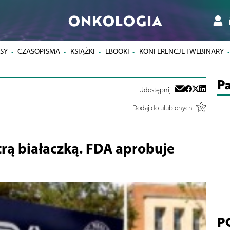
ONKOLOGIA
SY
CZASOPISMA
KSIĄŻKI
EBOOKI
KONFERENCJE I WEBINARY
Pa
Udostępnij
Dodaj do ulubionych
trą białaczką. FDA aprobuje
P