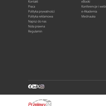
Kontakt
eBooki
Praca
Konferencje i web
Polityka prywatności
e-Akademia
Polityka reklamowa
Mednauka
Napisz do nas
Nota prawna
Regulamin