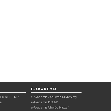
E-AKADEMIA
DICAL TRENDS
e-Akademia Zaburzeń Mikrobioty
a
e-Akademia POChP
e-Akademia Chorób Naczyń