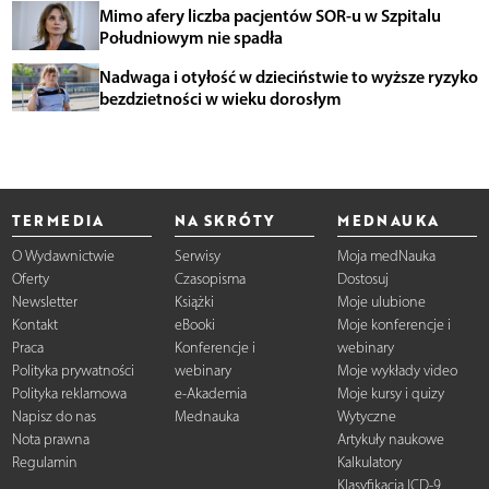
Mimo afery liczba pacjentów SOR-u w Szpitalu
Południowym nie spadła
Nadwaga i otyłość w dzieciństwie to wyższe ryzyko
bezdzietności w wieku dorosłym
TERMEDIA
NA SKRÓTY
MEDNAUKA
O Wydawnictwie
Serwisy
Moja medNauka
Oferty
Czasopisma
Dostosuj
Newsletter
Książki
Moje ulubione
Kontakt
eBooki
Moje konferencje i
Praca
Konferencje i
webinary
Polityka prywatności
webinary
Moje wykłady video
Polityka reklamowa
e-Akademia
Moje kursy i quizy
Napisz do nas
Mednauka
Wytyczne
Nota prawna
Artykuły naukowe
Regulamin
Kalkulatory
Klasyfikacja ICD-9