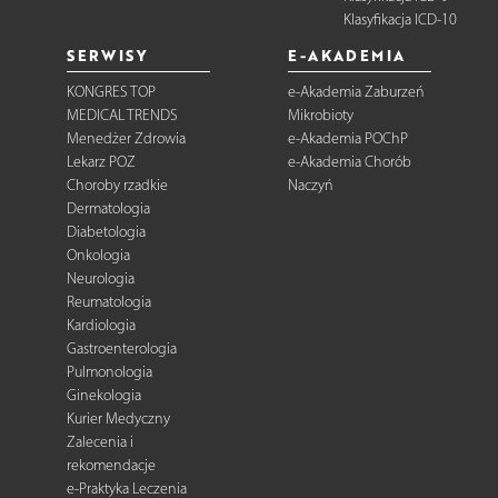
Klasyfikacja ICD-10
SERWISY
E-AKADEMIA
KONGRES TOP
e-Akademia Zaburzeń
MEDICAL TRENDS
Mikrobioty
Menedżer Zdrowia
e-Akademia POChP
Lekarz POZ
e-Akademia Chorób
Choroby rzadkie
Naczyń
Dermatologia
Diabetologia
Onkologia
Neurologia
Reumatologia
Kardiologia
Gastroenterologia
Pulmonologia
Ginekologia
Kurier Medyczny
Zalecenia i
rekomendacje
e-Praktyka Leczenia