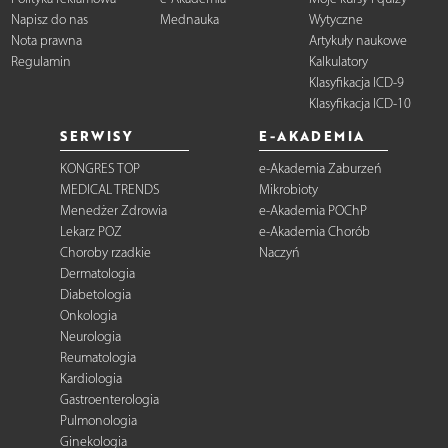
Napisz do nas
Mednauka
Wytyczne
Nota prawna
Artykuły naukowe
Regulamin
Kalkulatory
Klasyfikacja ICD-9
Klasyfikacja ICD-10
SERWISY
E-AKADEMIA
KONGRES TOP
e-Akademia Zaburzeń
MEDICAL TRENDS
Mikrobioty
Menedżer Zdrowia
e-Akademia POChP
Lekarz POZ
e-Akademia Chorób
Choroby rzadkie
Naczyń
Dermatologia
Diabetologia
Onkologia
Neurologia
Reumatologia
Kardiologia
Gastroenterologia
Pulmonologia
Ginekologia