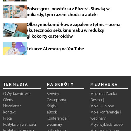
Polsce grozi powtórka z Pfizera. Stawką są
miliardy, tym razem chodzi o apteki
Olbrzymiokomórkowe zapalenie tętnic – ocena
skuteczności sekukinumabu w redukcji
glikokortykosteroidów
Lekarze AI zmorą na YouTube
TERMEDIA
NA SKRÓTY
MEDNAUKA
O Wydawnictwie
Serwisy
Moja medNauka
Oferty
Czasopisma
Dostosuj
Newsletter
Książki
Moje ulubione
Kontakt
eBooki
Moje konferencje i
Praca
Konferencje i
webinary
Polityka prywatności
webinary
Moje wykłady video
Polityka reklamowa
e-Akademia
Moje kursy i quizy