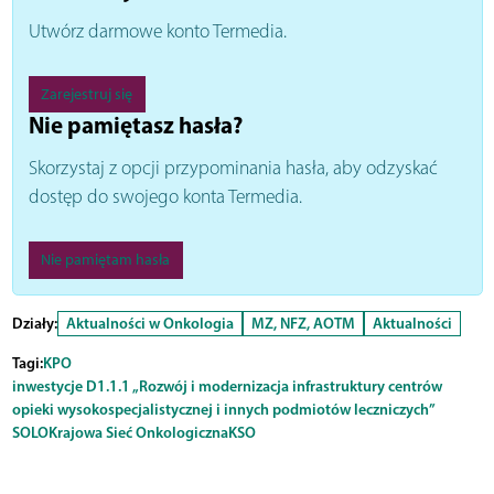
Utwórz darmowe konto Termedia.
Zarejestruj się
Nie pamiętasz hasła?
Skorzystaj z opcji przypominania hasła, aby odzyskać
dostęp do swojego konta Termedia.
Nie pamiętam hasła
Działy:
Aktualności w Onkologia
MZ, NFZ, AOTM
Aktualności
Tagi:
KPO
inwestycje D1.1.1 „Rozwój i modernizacja infrastruktury centrów
opieki wysokospecjalistycznej i innych podmiotów leczniczych”
SOLO
Krajowa Sieć Onkologiczna
KSO