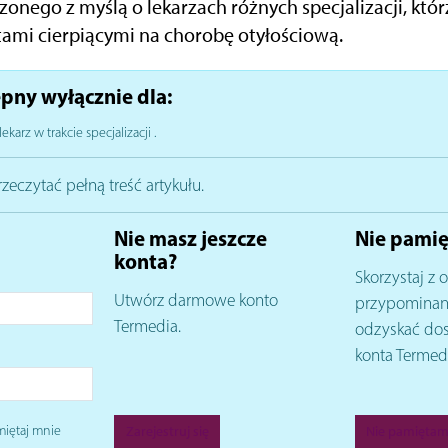
rzonego z myślą o lekarzach różnych specjalizacji, któr
tami cierpiącymi na chorobę otyłościową.
pny wyłącznie dla:
lekarz w trakcie specjalizacji
.
rzeczytać pełną treść artykułu.
Nie masz jeszcze
Nie pamię
konta?
Skorzystaj z o
Utwórz darmowe konto
przypominani
Termedia.
odzyskać do
konta Termed
iętaj mnie
Zarejestruj się
Nie pamiętam