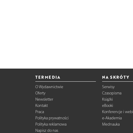
TERMEDIA
NA SKRÓTY
O Wydawnictwie
Serwisy
Oferty
Czasopisma
Newsletter
Książki
Kontakt
eBooki
Praca
Konferencje i web
Polityka prywatności
e-Akademia
Polityka reklamowa
Mednauka
Napisz do nas