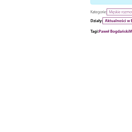
Kategorie:
Męskie rozmow
Działy:
Aktualności w 
Tagi:
Paweł Bogdański
M