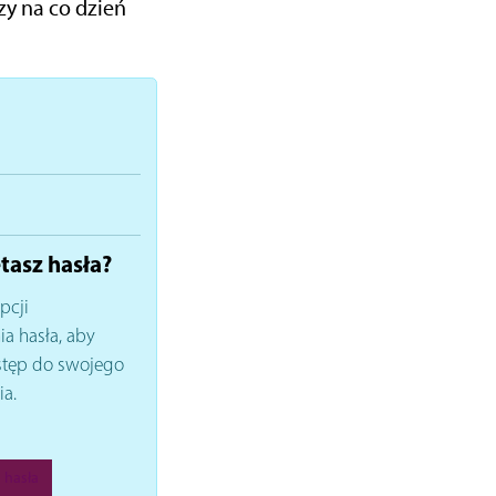
zy na co dzień
tasz hasła?
pcji
a hasła, aby
stęp do swojego
ia.
 hasła