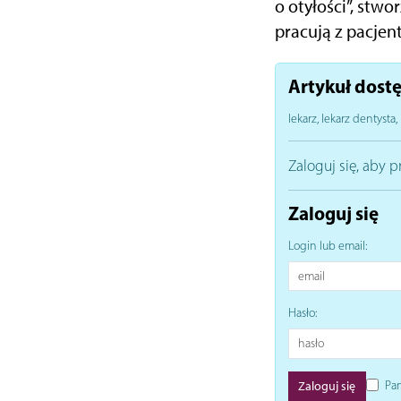
o otyłości”, stwo
pracują z pacjen
Artykuł dostę
lekarz, lekarz dentysta, 
Zaloguj się, aby p
Zaloguj się
Login lub email:
Hasło:
Pam