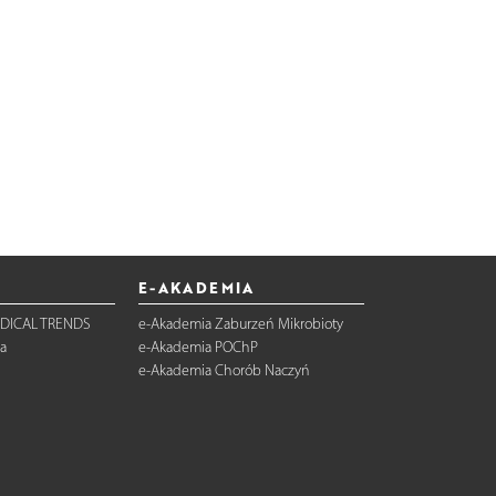
E-AKADEMIA
DICAL TRENDS
e-Akademia Zaburzeń Mikrobioty
a
e-Akademia POChP
e-Akademia Chorób Naczyń