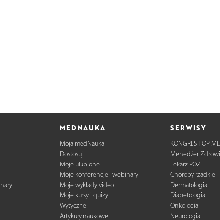
MEDNAUKA
SERWISY
Moja medNauka
KONGRES TOP ME
Dostosuj
Menedżer Zdrowi
Moje ulubione
Lekarz POZ
Moje konferencje i webinary
Choroby rzadkie
inary
Moje wykłady video
Dermatologia
Moje kursy i quizy
Diabetologia
Wytyczne
Onkologia
Artykuły naukowe
Neurologia