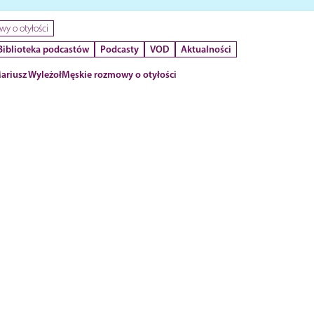
y o otyłości
Biblioteka podcastów
Podcasty
VOD
Aktualności
ariusz Wyleżoł
Męskie rozmowy o otyłości