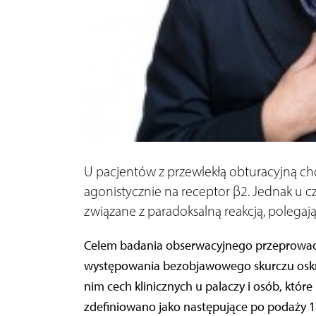
U pacjentów z przewlekłą obturacyjną cho
agonistycznie na receptor β2. Jednak u c
związane z paradoksalną reakcją, polegając
Celem badania obserwacyjnego przeprowadzo
występowania bezobjawowego skurczu oskrz
nim cech klinicznych u palaczy i osób, które 
zdefiniowano jako następujące po podaży 1