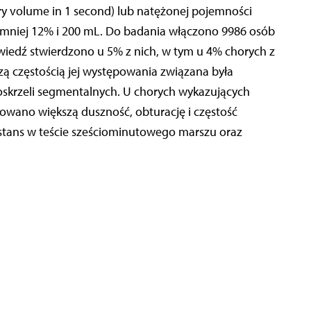
ry volume in 1 second) lub natężonej pojemności
najmniej 12% i 200 mL. Do badania włączono 9986 osób
wiedź stwierdzono u 5% z nich, w tym u 4% chorych z
zą częstością jej występowania związana była
oskrzeli segmentalnych. U chorych wykazujących
owano większą duszność, obturację i częstość
ystans w teście sześciominutowego marszu oraz