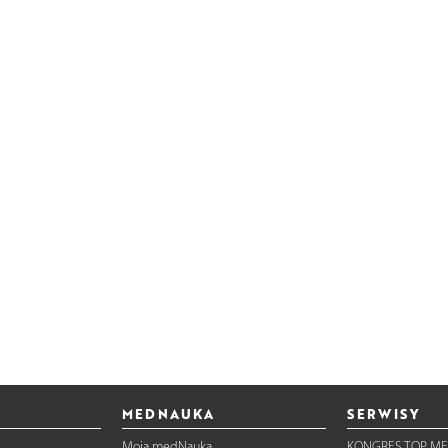
MEDNAUKA
SERWISY
Moja medNauka
KONGRES TOP ME