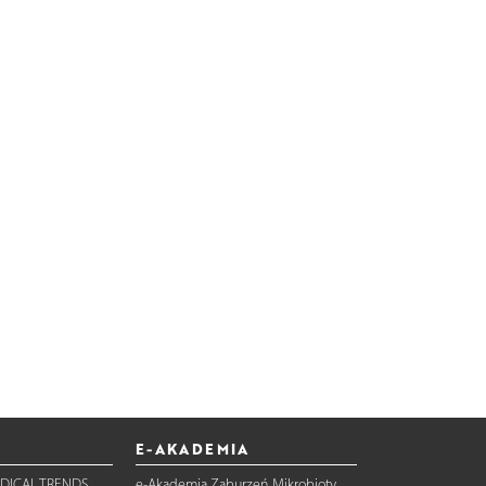
E-AKADEMIA
DICAL TRENDS
e-Akademia Zaburzeń Mikrobioty