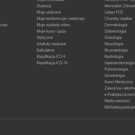
Dostosuj
Menedżer Zdrowi
Moje ulubione
Lekarz POZ
Moje konferencje i webinary
Choroby rzadkie
inary
Moje wykłady video
Dermatologia
Moje kursy i quizy
Diabetologia
Wytyczne
Onkologia
Artykuły naukowe
Neurologia
Kalkulatory
Reumatologia
Klasyfikacja ICD-9
Kardiologia
Klasyfikacja ICD-10
Gastroenterologia
Pulmonologia
Ginekologia
Kurier Medyczny
Zalecenia i reko
e-Praktyka Leczen
Warto wiedzieć
Biblioteka podcas