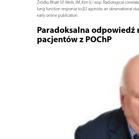
Źródło:
Bhatt SP, Wells JM, Kim V, i wsp. Radiological correlat
lung function response to β2 agonists: an observational st
early online publication.
Paradoksalna odpowiedź 
pacjentów z POChP