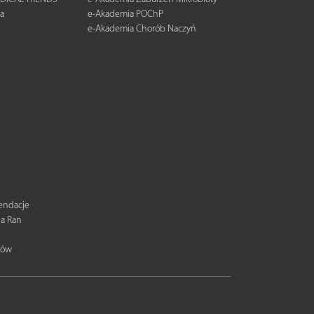
a
e-Akademia POChP
e-Akademia Chorób Naczyń
mendacje
ia Ran
tów