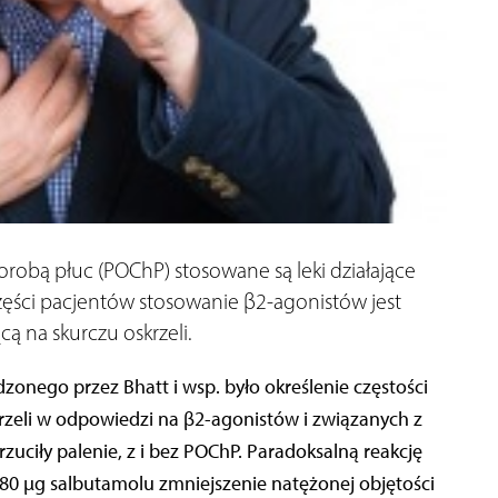
robą płuc (POChP) stosowane są leki działające
zęści pacjentów stosowanie β2-agonistów jest
ą na skurczu oskrzeli.
nego przez Bhatt i wsp. było określenie częstości
eli w odpowiedzi na β2-agonistów i związanych z
rzuciły palenie, z i bez POChP. Paradoksalną reakcję
80 μg salbutamolu zmniejszenie natężonej objętości