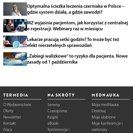
Optymalna ścieżka leczenia czerniaka w Polsce –
gdzie system działa, a gdzie zawodzi?
MZ wyjaśnia pacjentom, jak korzystać z centralnej
e-rejestracji. Webinary raz w miesiącu
Lekarze pracują setki godzin? To może być też
efekt nierzetelnych sprawozdań
„Zabiegi walizkowe” to ryzyko dla pacjenta. Nowe
zasady od 1 października
TERMEDIA
NA SKRÓTY
MEDNAUKA
O Wydawnictwie
Serwisy
Moja medNauka
Oferty
Czasopisma
Dostosuj
Newsletter
Książki
Moje ulubione
Kontakt
eBooki
Moje konferencje i
Praca
Konferencje i
webinary