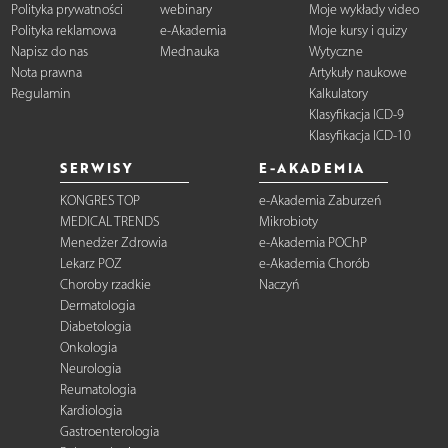
Polityka prywatności
webinary
Moje wykłady video
Polityka reklamowa
e-Akademia
Moje kursy i quizy
Napisz do nas
Mednauka
Wytyczne
Nota prawna
Artykuły naukowe
Regulamin
Kalkulatory
Klasyfikacja ICD-9
Klasyfikacja ICD-10
SERWISY
E-AKADEMIA
KONGRES TOP
e-Akademia Zaburzeń
MEDICAL TRENDS
Mikrobioty
Menedżer Zdrowia
e-Akademia POChP
Lekarz POZ
e-Akademia Chorób
Choroby rzadkie
Naczyń
Dermatologia
Diabetologia
Onkologia
Neurologia
Reumatologia
Kardiologia
Gastroenterologia