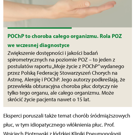
POChP to choroba całego organizmu. Rola POZ
we wczesnej diagnostyce
Zwiększenie dostępności i jakości badań
spirometrycznych na poziomie POZ – to jeden z
postulatów raportu „Moje życie z POChP” wydanego
przez Polską Federację Stowarzyszeń Chorych na
Astmę, Alergię i POChP. Jego autorzy podkreślają, że
przewlekła obturacyjna choroba płuc dotyczy nie
tylko tego organu, ale całego organizmu. Może
skrócić życie pacjenta nawet o 15 lat.
Eksperci poruszali także temat chorób śródmiąższowych
płuc, w tym idiopatycznego włóknienia płuc. Prof.
Wojciech Piotrowski z łódzkiej Kliniki Pneumonologii