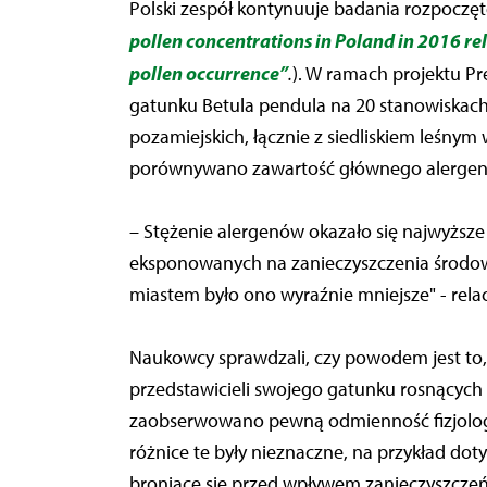
Polski zespół kontynuuje badania rozpoczęte
pollen concentrations in Poland in 2016 re
pollen occurrence”
.
). W ramach projektu 
gatunku Betula pendula na 20 stanowiskach,
pozamiejskich, łącznie z siedliskiem leśnym
porównywano zawartość głównego alergen
– Stężenie alergenów okazało się najwyższe
eksponowanych na zanieczyszczenia środowis
miastem było ono wyraźnie mniejsze" - relac
Naukowcy sprawdzali, czy powodem jest to, ż
przedstawicieli swojego gatunku rosnącyc
zaobserwowano pewną odmienność fizjologic
różnice te były nieznaczne, na przykład doty
broniące się przed wpływem zanieczyszczeń (