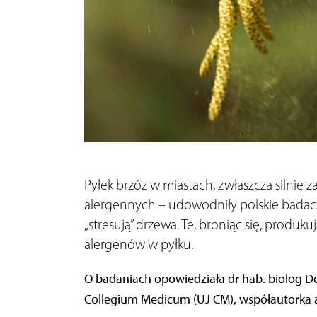
Pyłek brzóz w miastach, zwłaszcza silnie
alergennych – udowodniły polskie badacz
„stresują” drzewa. Te, broniąc się, produku
alergenów w pyłku.
O badaniach opowiedziała dr hab. biolog D
Collegium Medicum (UJ CM), współautorka 