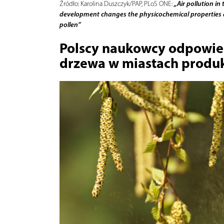
„Air pollution i
Źródło:
Karolina Duszczyk/PAP, PLoS ONE:
development changes the physicochemical properties a
pollen”
Polscy naukowcy odpowied
drzewa w miastach produk