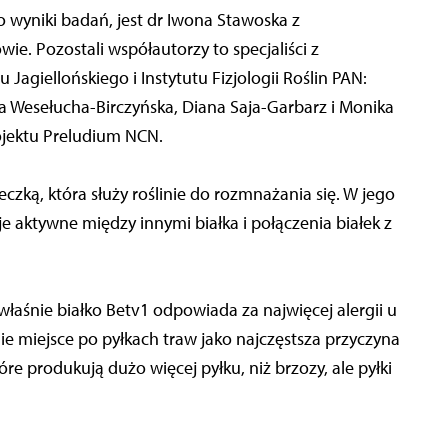
o wyniki badań, jest dr Iwona Stawoska z
e. Pozostali współautorzy to specjaliści z
agiellońskiego i Instytutu Fizjologii Roślin PAN:
a Wesełucha-Birczyńska, Diana Saja-Garbarz i Monika
ojektu Preludium NCN.
eczką, która służy roślinie do rozmnażania się. W jego
je aktywne między innymi białka i połączenia białek z
właśnie białko Betv1 odpowiada za najwięcej alergii u
ie miejsce po pyłkach traw jako najczęstsza przyczyna
tóre produkują dużo więcej pyłku, niż brzozy, ale pyłki