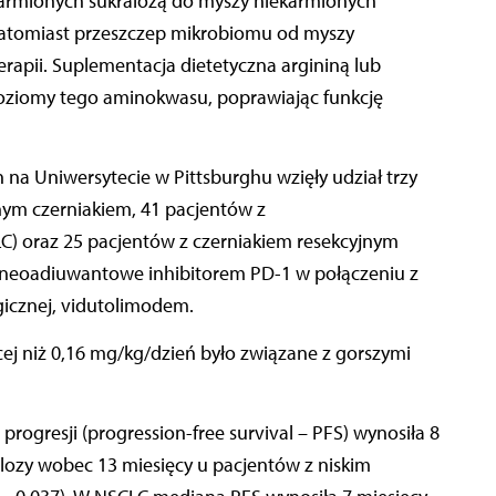
 karmionych sukralozą do myszy niekarmionych
tomiast przeszczep mikrobiomu od myszy
erapii. Suplementacja dietetyczna argininą lub
 poziomy tego aminokwasu, poprawiając funkcję
a Uniwersytecie w Pittsburghu wzięły udział trzy
ym czerniakiem, 41 pacjentów z
 oraz 25 pacjentów z czerniakiem resekcyjnym
ie neoadiuwantowe inhibitorem PD-1 w połączeniu z
icznej, vidutolimodem.
cej niż 0,16 mg/kg/dzień było związane z gorszymi
ogresji (progression-free survival – PFS) wynosiła 8
lozy wobec 13 miesięcy u pacjentów z niskim