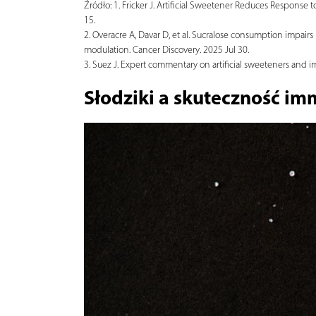
Źródło:
1. Fricker J. Artificial Sweetener Reduces Response
15.
2. Overacre A, Davar D, et al. Sucralose consumption impai
modulation. Cancer Discovery. 2025 Jul 30.
3. Suez J. Expert commentary on artificial sweeteners and
Słodziki a skuteczność im