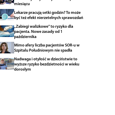
miesiącu
Lekarze pracują setki godzin? To może
być też efekt nierzetelnych sprawozdań
„Zabiegi walizkowe” to ryzyko dla
pacjenta. Nowe zasady od 1
października
Mimo afery liczba pacjentów SOR-u w
Szpitalu Południowym nie spadła
Nadwaga i otyłość w dzieciństwie to
wyższe ryzyko bezdzietności w wieku
dorosłym