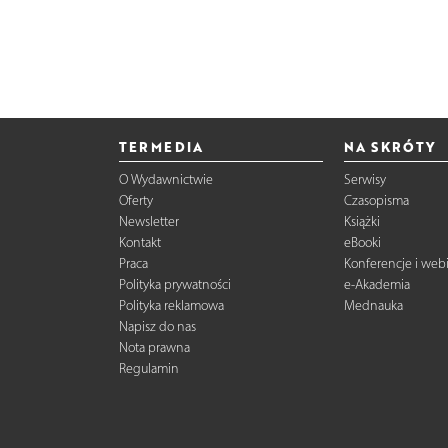
TERMEDIA
NA SKRÓTY
O Wydawnictwie
Serwisy
Oferty
Czasopisma
Newsletter
Książki
Kontakt
eBooki
Praca
Konferencje i web
Polityka prywatności
e-Akademia
Polityka reklamowa
Mednauka
Napisz do nas
Nota prawna
Regulamin