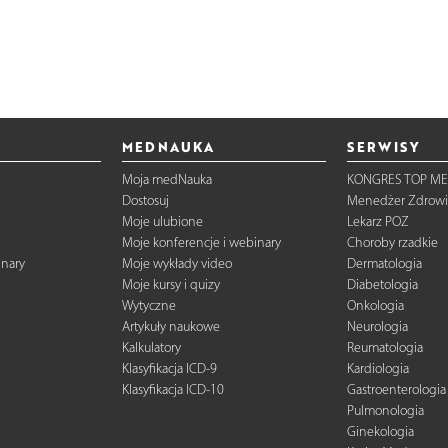
MEDNAUKA
SERWISY
Moja medNauka
KONGRES TOP ME
Dostosuj
Menedżer Zdrowi
Moje ulubione
Lekarz POZ
Moje konferencje i webinary
Choroby rzadkie
inary
Moje wykłady video
Dermatologia
Moje kursy i quizy
Diabetologia
Wytyczne
Onkologia
Artykuły naukowe
Neurologia
Kalkulatory
Reumatologia
Klasyfikacja ICD-9
Kardiologia
Klasyfikacja ICD-10
Gastroenterologia
Pulmonologia
Ginekologia