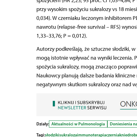
spożyciem (HR 2,23; 95 proc. CI 1,03–4,84; 
przy wysokim spożyciu sukralozy vs 18 miesię
0,034). W czerniaku leczonym inhibitorem 
nawrotu (relapse-free survival – RFS) wynosi
1,33–33,76; P = 0,012).
Autorzy podkreślają, że sztuczne słodziki, 
mogą istotnie wpływać na wyniki leczenia. P
spożycia sukralozy, mogą znacząco poprawi
Naukowcy planują dalsze badania kliniczne 
negatywnym skutkom sukralozy oraz nad w
Działy:
Aktualności w Pulmonologia
Doniesienia 
Tagi:
słodziki
sukraloza
immunoterapia
czerniak
niedrob