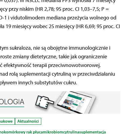
P = 0,037). W NSCLC mediana PFS wynosiła 7 miesięcy
cy przy niskim (HR 2,78; 95 proc. CI 1,03–7,5; P =
PD-1 i vidutolimodem mediana przeżycia wolnego od
ła 19 miesięcy wobec 25 miesięcy (HR 6,69; 95 proc. CI
w tym sukraloza, nie są obojętne immunologicznie i
roste zmiany dietetyczne, takie jak ograniczenie
ć efektywność terapii przeciwnowotworowej.
nad rolą suplementacji cytruliną w przeciwdziałaniu
pływem innych substytutów cukru.
naukowe
Aktualności
nokomórkowy rak płuca
mikrobiom
cytrulina
suplementacja