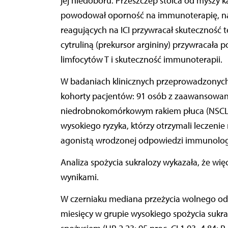
jej niedoboru. Przeszczep stolca od myszy
powodował oporność na immunoterapię, na
reagujących na ICI przywracał skuteczność t
cytruliną (prekursor argininy) przywracała
limfocytów T i skuteczność immunoterapii.
W badaniach klinicznych przeprowadzonych n
kohorty pacjentów: 91 osób z zaawansowan
niedrobnokomórkowym rakiem płuca (NSCLC)
wysokiego ryzyka, którzy otrzymali leczen
agonistą wrodzonej odpowiedzi immunolog
Analiza spożycia sukralozy wykazała, że wię
wynikami.
W czerniaku mediana przeżycia wolnego od pr
miesięcy w grupie wysokiego spożycia sukra