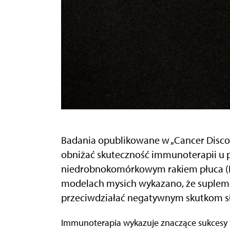
Badania opublikowane w „Cancer Disco
obniżać skuteczność immunoterapii u 
niedrobnokomórkowym rakiem płuca (N
modelach mysich wykazano, że suplem
przeciwdziałać negatywnym skutkom sł
Immunoterapia wykazuje znaczące sukcesy w leczeniu różnych nowotworów, jednak wielu