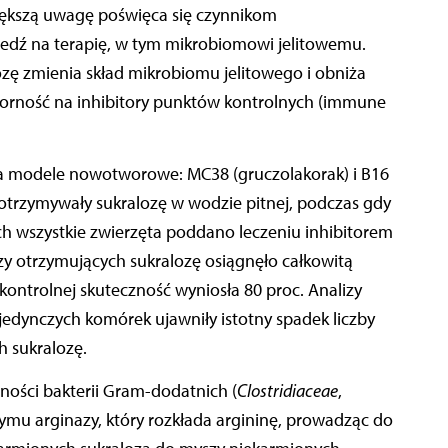
większą uwagę poświęca się czynnikom
ź na terapię, w tym mikrobiomowi jelitowemu.
ozę zmienia skład mikrobiomu jelitowego i obniża
porność na inhibitory punktów kontrolnych (immune
 modele nowotworowe: MC38 (gruczolakorak) i B16
 otrzymywały sukralozę w wodzie pitnej, podczas gdy
ch wszystkie zwierzęta poddano leczeniu inhibitorem
szy otrzymujących sukralozę osiągnęło całkowitą
ontrolnej skuteczność wyniosła 80 proc. Analizy
dynczych komórek ujawniły istotny spadek liczby
 sukralozę.
ności bakterii Gram-dodatnich (
Clostridiaceae
,
ymu arginazy, który rozkłada argininę, prowadząc do