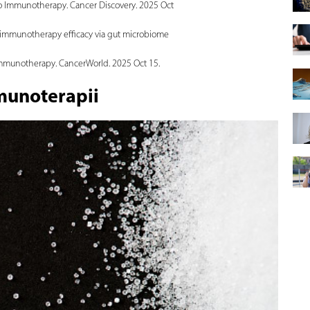
 to Immunotherapy. Cancer Discovery. 2025 Oct
rs immunotherapy efficacy via gut microbiome
 immunotherapy. CancerWorld. 2025 Oct 15.
munoterapii