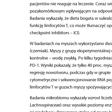
pacjentów nie reaguje na leczenie. Coraz 
pozakomórkowym wpływającym na odpowied
Badania wykazały, że dieta bogata w sukral
funkcję limfocytów T, co może tłumaczyć o
checkpoint inhibitors – ICI).
W badaniach na myszach wykorzystano dwa
(czerniak). Myszy z grupy eksperymentalnej
kontrolne – wodę zwykłą. Po kilku tygodnia
PD-1. Wyniki pokazały, że tylko 40 proc. my
regresję nowotworu, podczas gdy w grupie k
cytometryczne i sekwencjonowanie RNA poje
limfocytów T w guzach myszy spożywających
Badania mikrobiomu wykazały wzrost liczeb
Lachnospiraceae
) oraz wysokie poziomy enz