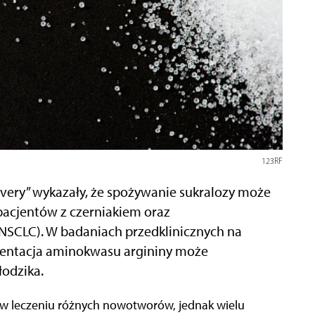
123RF
very” wykazały, że spożywanie sukralozy może
pacjentów z czerniakiem oraz
SCLC). W badaniach przedklinicznych na
entacja aminokwasu argininy może
odzika.